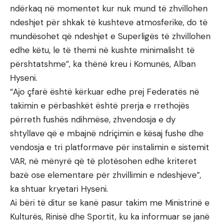
ndërkaq në momentet kur nuk mund të zhvillohen
ndeshjet për shkak të kushteve atmosferike, do të
mundësohet që ndeshjet e Superligës të zhvillohen
edhe këtu, le të themi në kushte minimalisht të
përshtatshme”, ka thënë kreu i Komunës, Alban
Hyseni.
“Ajo çfarë është kërkuar edhe prej Federatës në
takimin e përbashkët është prerja e rrethojës
përreth fushës ndihmëse, zhvendosja e dy
shtyllave që e mbajnë ndriçimin e kësaj fushe dhe
vendosja e tri platformave për instalimin e sistemit
VAR, në mënyrë që të plotësohen edhe kriteret
bazë ose elementare për zhvillimin e ndeshjeve”,
ka shtuar kryetari Hyseni.
Ai bëri të ditur se kanë pasur takim me Ministrinë e
Kulturës, Rinisë dhe Sportit, ku ka informuar se janë