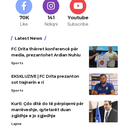
70K
141
Youtube
Like
Ndiqni
Subscribe
Latest News
FC Drita thërret konferencë për
media, prezantohet Ardian Nuhiu
Sports
EKSKLUZIVE | FC Drita prezanton
sot trajnerin e ri
Sports
Kurti: Çdo ditë do të përpiqemi për
marrëveshje, qytetarët duan
zgjidhje e jo zgjedhje
Lajme