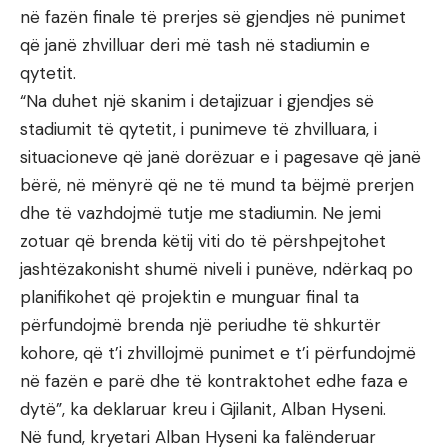
në fazën finale të prerjes së gjendjes në punimet
që janë zhvilluar deri më tash në stadiumin e
qytetit.
“Na duhet një skanim i detajizuar i gjendjes së
stadiumit të qytetit, i punimeve të zhvilluara, i
situacioneve që janë dorëzuar e i pagesave që janë
bërë, në mënyrë që ne të mund ta bëjmë prerjen
dhe të vazhdojmë tutje me stadiumin. Ne jemi
zotuar që brenda këtij viti do të përshpejtohet
jashtëzakonisht shumë niveli i punëve, ndërkaq po
planifikohet që projektin e munguar final ta
përfundojmë brenda një periudhe të shkurtër
kohore, që t’i zhvillojmë punimet e t’i përfundojmë
në fazën e parë dhe të kontraktohet edhe faza e
dytë”, ka deklaruar kreu i Gjilanit, Alban Hyseni.
Në fund, kryetari Alban Hyseni ka falënderuar