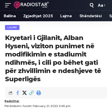
Aa
Font
Resizer
Ballina
Zgjedhjet 2025
Lajme
Shëndetësi
S
LAJME
Kryetari i Gjilanit, Alban
Hyseni, viziton punimet në
modifikimin e stadiumit
ndihmës, i cili po bëhet gati
për zhvillimin e ndeshjeve të
Superligës
RadioStar
Përditësimi i fundit: February 21, 2022 3:46 pm