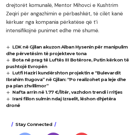
drejtorët komunalë, Mentor Mihovci e Kushtrim
Zeqiri për angazhimin e përbashkët, të cilët kanë
kërkuar nga kompania përkatëse që t’i
intensifikojnë punimet edhe më shumë.
LDK në Gjilan akuzon Alban Hysenin për manipulim
dhe përvetësim të projekteve tona
Bota në prag të Luftës III Botërore, Putin kërkon të
pushtojë Evropën
Lutfi Haziri kundërshton projektin e “Bulevardit
Ibrahim Rugova” në Gjilan: “Po realizohet pa leje dhe
pa plan zhvillimor”
Nafta arrin në 1.77 €/litër, vazhdon trendi i rritjes
Irani fillon sulmin ndaj Izraelit, lëshon dhjetëra
dronë
Stay Connected