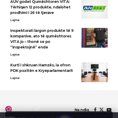
AUV godet Qumështoren VITA:
Tërhiqen 12 produkte, ndalohet
prodhimi i 26 të tjerave
Lajme
Inspektorati largon produkte të 9
kompanive, ato të qumështores
VITA jo – thonë se po
“inspektojnë” ende
Lajme
Kurti i shkruan Hamzës, ia ofron
PDK pozitën e Kryeparlamentarit
Lajme
Na ndiq