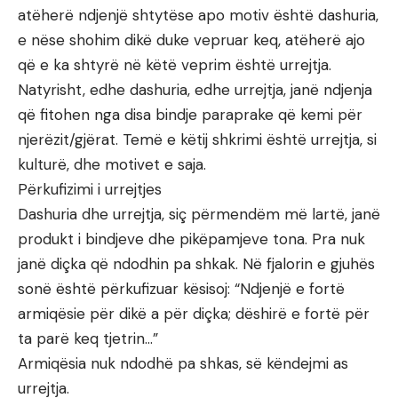
atëherë ndjenjë shtytëse apo motiv është dashuria,
e nëse shohim dikë duke vepruar keq, atëherë ajo
që e ka shtyrë në këtë veprim është urrejtja.
Natyrisht, edhe dashuria, edhe urrejtja, janë ndjenja
që fitohen nga disa bindje paraprake që kemi për
njerëzit/gjërat. Temë e këtij shkrimi është urrejtja, si
kulturë, dhe motivet e saja.
Përkufizimi i urrejtjes
Dashuria dhe urrejtja, siç përmendëm më lartë, janë
produkt i bindjeve dhe pikëpamjeve tona. Pra nuk
janë diçka që ndodhin pa shkak. Në fjalorin e gjuhës
sonë është përkufizuar kësisoj: “Ndjenjë e fortë
armiqësie për dikë a për diçka; dëshirë e fortë për
ta parë keq tjetrin…”
Armiqësia nuk ndodhë pa shkas, së këndejmi as
urrejtja.