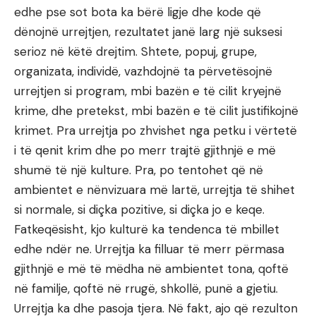
edhe pse sot bota ka bërë ligje dhe kode që
dënojnë urrejtjen, rezultatet janë larg një suksesi
serioz në këtë drejtim. Shtete, popuj, grupe,
organizata, individë, vazhdojnë ta përvetësojnë
urrejtjen si program, mbi bazën e të cilit kryejnë
krime, dhe pretekst, mbi bazën e të cilit justifikojnë
krimet. Pra urrejtja po zhvishet nga petku i vërtetë
i të qenit krim dhe po merr trajtë gjithnjë e më
shumë të një kulture. Pra, po tentohet që në
ambientet e nënvizuara më lartë, urrejtja të shihet
si normale, si diçka pozitive, si diçka jo e keqe.
Fatkeqësisht, kjo kulturë ka tendenca të mbillet
edhe ndër ne. Urrejtja ka filluar të merr përmasa
gjithnjë e më të mëdha në ambientet tona, qoftë
në familje, qoftë në rrugë, shkollë, punë a gjetiu.
Urrejtja ka dhe pasoja tjera. Në fakt, ajo që rezulton