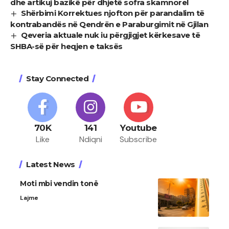
dhe artikuj bazikë për dhjetë sofra skamnorel
Shërbimi Korrektues njofton për parandalim të
kontrabandës në Qendrën e Paraburgimit në Gjilan
Qeveria aktuale nuk iu përgjigjet kërkesave të
SHBA-së për heqjen e taksës
Stay Connected
70K
141
Youtube
Like
Ndiqni
Subscribe
Latest News
Moti mbi vendin tonë
Lajme