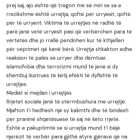
prej saj, ajo është që tregon më së miri se sa e
rrezikshme është urrejtja, qoftë për urryesit, qoftë
për të urryerit. Viktima të urrejtjes në radhë të
parë janë vetë urryesit pasi që verbërohen para të
vërtetës dhe jo rrallë pendohen kur të kthjellen
për veprimet që kanë bërë. Urrejtja shkakton edhe
reaksion të palës së urryer dhe dëmtuar.
Islamofobia dhe terrorizmi mund të jenë si dy
shembuj ilustrues të këtij efekti të dyfishtë të
urrejtjes.
Mediat si mejdan i urrejtjes
Rrjetet sociale janë të stërmbushura me urrejtje.
Mjafton t’i hedhësh një sy kalimthi dhe të bindesh
për praninë shqetësuese të saj në këto rrjete.
Është e pakuptimtë se si urrejtja mund t’i bëjë
njerëzit të verbër para gjithë atyre gjërave që na