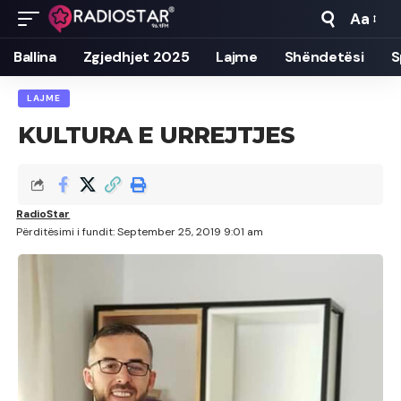
Aa
Font
Resizer
Ballina
Zgjedhjet 2025
Lajme
Shëndetësi
S
LAJME
KULTURA E URREJTJES
RadioStar
Përditësimi i fundit: September 25, 2019 9:01 am