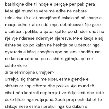
bashkojnë dhe t’i ndajë e përçajë për pak gjëra.
Këtë gjë mund ta vërejmë edhe në debate
televizive të cilat ndonjëherë eskalojnë në sharje e
madje edhe rrahje ndërmjet debatuesve. Një garë
e caktuar, politike e tjetër qoftë, po shndërrohet në
një vijë ndarëse ndërmjet njerëzve. Më e keqja e saj
është se kjo po kalon në heshtje pa u dënuar nga
qytetaria e kësaj shoqëria apo ne jemi shndërruan
në konsumator se po na shitet gjithçka që nuk
është vlerë.
Si ta eliminojmë urrejtjen?
Urrejtja, siç thamë më sipër, është gjendje e
shfrenuar shpirtërore dhe psikike. Ajo mund të
vihet nën kontroll nëpërmjet vetëdijesimit dhe këtë
duke filluar nga vetja jonë. Secili prej nesh duhet të
shikojë nëse është i prekur nga kjo dukuri e