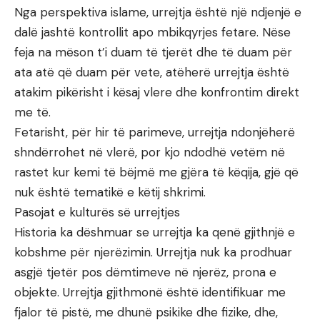
Nga perspektiva islame, urrejtja është një ndjenjë e
dalë jashtë kontrollit apo mbikqyrjes fetare. Nëse
feja na mëson t’i duam të tjerët dhe të duam për
ata atë që duam për vete, atëherë urrejtja është
atakim pikërisht i kësaj vlere dhe konfrontim direkt
me të.
Fetarisht, për hir të parimeve, urrejtja ndonjëherë
shndërrohet në vlerë, por kjo ndodhë vetëm në
rastet kur kemi të bëjmë me gjëra të këqija, gjë që
nuk është tematikë e këtij shkrimi.
Pasojat e kulturës së urrejtjes
Historia ka dëshmuar se urrejtja ka qenë gjithnjë e
kobshme për njerëzimin. Urrejtja nuk ka prodhuar
asgjë tjetër pos dëmtimeve në njerëz, prona e
objekte. Urrejtja gjithmonë është identifikuar me
fjalor të pistë, me dhunë psikike dhe fizike, dhe,