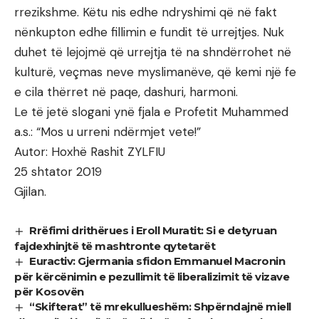
rrezikshme. Këtu nis edhe ndryshimi që në fakt
nënkupton edhe fillimin e fundit të urrejtjes. Nuk
duhet të lejojmë që urrejtja të na shndërrohet në
kulturë, veçmas neve myslimanëve, që kemi një fe
e cila thërret në paqe, dashuri, harmoni.
Le të jetë slogani ynë fjala e Profetit Muhammed
a.s.: “Mos u urreni ndërmjet vete!”
Autor: Hoxhë Rashit ZYLFIU
25 shtator 2019
Gjilan.
Rrëfimi drithërues i Eroll Muratit: Si e detyruan
fajdexhinjtë të mashtronte qytetarët
Euractiv: Gjermania sfidon Emmanuel Macronin
për kërcënimin e pezullimit të liberalizimit të vizave
për Kosovën
“Skifterat” të mrekullueshëm: Shpërndajnë miell