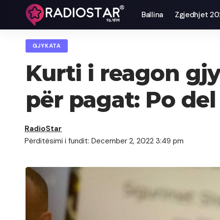
Ballina
Zgjedhjet 2
GJYKATA
Kurti i reagon gj
për pagat: Po de
RadioStar
Përditësimi i fundit: December 2, 2022 3:49 pm