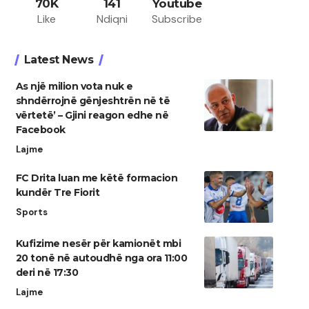
70K
141
Youtube
Like
Ndiqni
Subscribe
Latest News
As një milion vota nuk e
shndërrojnë gënjeshtrën në të
vërtetë’ – Gjini reagon edhe në
Facebook
Lajme
FC Drita luan me këtë formacion
kundër Tre Fiorit
Sports
Kufizime nesër për kamionët mbi
20 tonë në autoudhë nga ora 11:00
deri në 17:30
Lajme