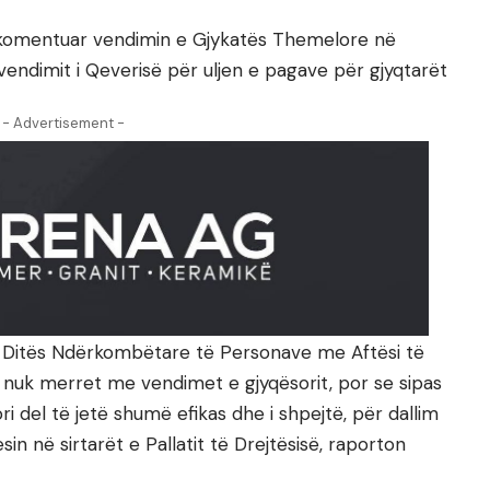
 ka komentuar vendimin e Gjykatës Themelore në
 vendimit i Qeverisë për uljen e pagave për gjyqtarët
- Advertisement -
ë Ditës Ndërkombëtare të Personave me Aftësi të
e nuk merret me vendimet e gjyqësorit, por se sipas
ori del të jetë shumë efikas dhe i shpejtë, për dallim
n në sirtarët e Pallatit të Drejtësisë, raporton