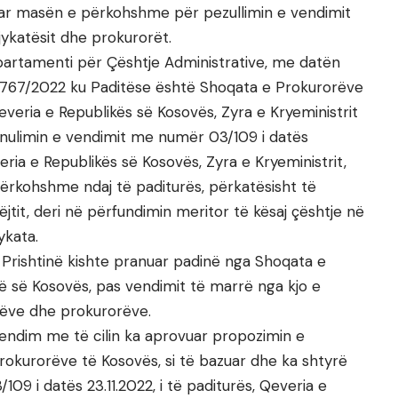
uar masën e përkohshme për pezullimin e vendimit
jykatësit dhe prokurorët.
partamenti për Çështje Administrative, me datën
. 2767/2022 ku Paditëse është Shoqata e Prokurorëve
veria e Republikës së Kosovës, Zyra e Kryeministrit
 anulimin e vendimit me numër 03/109 i datës
veria e Republikës së Kosovës, Zyra e Kryeministrit,
rkohshme ndaj të paditurës, përkatësisht të
ëjtit, deri në përfundimin meritor të kësaj çështje në
ykata.
Prishtinë kishte pranuar padinë nga Shoqata e
ë së Kosovës, pas vendimit të marrë nga kjo e
arëve dhe prokurorëve.
tvendim me të cilin ka aprovuar propozimin e
okurorëve të Kosovës, si të bazuar dhe ka shtyrë
9 i datës 23.11.2022, i të paditurës, Qeveria e