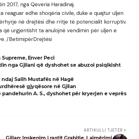
tin 2017, nga Qeveria Haradinaj.
 reaguar edhe shoqëria civile, duke e quajtur uljen
rhyrje në drejtësi dhe rritje të potencialit korruptiv.
a që urgjentisht ta anulojnë vendimin për uljen e
e. /BetimipërDrejtësi
s Supreme, Enver Peci
n nga Gjilani që dyshohet se abuzoi psiqikisht
i ndaj Salih Mustafës në Hagë
urdhëresë gjyqësore në Gjilan
 pandehurin A. S., dyshohet për kryerjen e veprës
ARTIKULLI TJETËR
Gjilan: Inskenim i rastit Grabitje, Lajmërimi