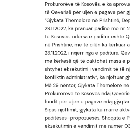
Prokurorëve të Kosovës, e ka aprov
të Qeverisë për uljen e pagave për g
“Gjykata Themelore në Prishtinë, De
29.11.2022, ka pranuar padinë me nr
të Kosovës, ndërsa e paditur është Qe
në Prishtinë, me të cilën ka kërkuar
23.11.2022, i nxjerr nga e paditura, Qe
me kërkesë që të caktohet masa e pë
shtyhet ekzekutimi i vendimit të të nj
konfliktin administrativ”, ka njoftuar gj
Më 29 nëntor, Gjykata Themelore në 
Prokurorëve të Kosovës ndaj Qeveris
fundit për uljen e pagave ndaj gjyqt
Sipas njoftimit, gjykata ka marrë ak
paditëses–propozuesës, Shoqata e Pr
ekzekutimin e vendimit me numër 03/10