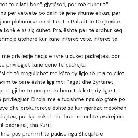
 të cilat i bënë gjyqësori, por më duhet të
una për vetvete po dalin të jenë shumë efikas, për
në pluhurosur në sirtarët e Pallatit të Drejtësisë,
 kohë e as siç duhet. Pra, është për të ardhur keq
shmojë atëherë kur kanë interes vetë, interes të
 me privilegje heqja e tyre u duket padrejtësi, por
 se privilegjet kanë qenë të padrejta.
si do të rregullohet me këto dy ligje të reja të cilët
im të parë është ligji mbi Pagat dhe Zyrtarët
 të gjithë të përqendrohemi tek këto dy ligje të
ë privilegjuar. Bindja ime e fuqishme nga ajo çfarë po
ëve dhe prokurorëve është se kur njerëzit mësohen
rejtësi, por kjo nuk do të thotë se është padrejtësi,
ë padrejta”, tha Kurti.
tinë, pas pranimit të padisë nga Shoqata e