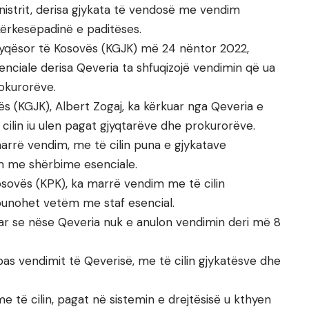
nistrit, derisa gjykata të vendosë me vendim
kërkesëpadinë e paditëses.
Gjyqësor të Kosovës (KGJK) më 24 nëntor 2022,
enciale derisa Qeveria ta shfuqizojë vendimin që ua
okurorëve.
vës (KGJK), Albert Zogaj, ka kërkuar nga Qeveria e
cilin iu ulen pagat gjyqtarëve dhe prokurorëve.
arrë vendim, me të cilin puna e gjykatave
m me shërbime esenciale.
 Kosovës (KPK), ka marrë vendim me të cilin
punohet vetëm me staf esencial.
tuar se nëse Qeveria nuk e anulon vendimin deri më 8
as vendimit të Qeverisë, me të cilin gjykatësve dhe
e të cilin, pagat në sistemin e drejtësisë u kthyen