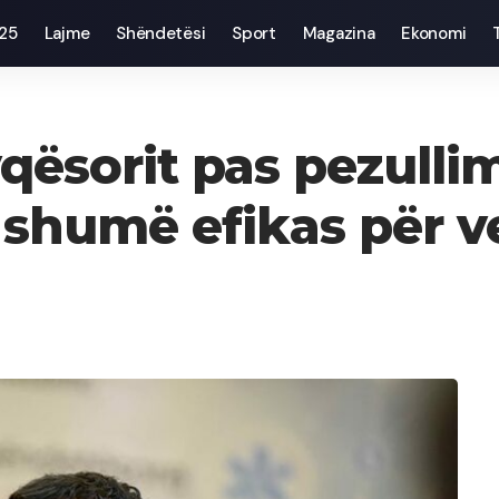
025
Lajme
Shëndetësi
Sport
Magazina
Ekonomi
yqësorit pas pezulli
l shumë efikas për v