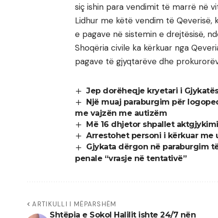
siç ishin para vendimit të marrë në vi
Lidhur me këtë vendim të Qeverisë, ka
e pagave në sistemin e drejtësisë, ndë
Shoqëria civile ka kërkuar nga Qeveri
pagave të gjyqtarëve dhe prokurorëv
Jep dorëheqje kryetari i Gjykatë
Një muaj paraburgim për logopedi
me vajzën me autizëm
Më 16 dhjetor shpallet aktgjykim
Arrestohet personi i kërkuar me 
Gjykata dërgon në paraburgim të
penale “vrasje në tentativë”
ARTIKULLI I MËPARSHËM
Shtëpia e Sokol Halilit ishte 24/7 nën