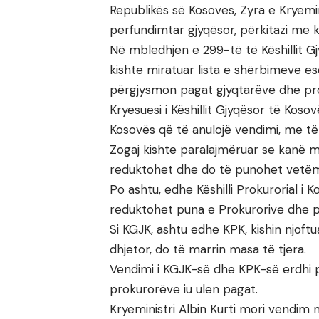
Republikës së Kosovës, Zyra e Kryemi
përfundimtar gjyqësor, përkitazi me 
Në mbledhjen e 299-të të Këshillit 
kishte miratuar lista e shërbimeve es
përgjysmon pagat gjyqtarëve dhe pr
Kryesuesi i Këshillit Gjyqësor të Koso
Kosovës që të anulojë vendimi, me të 
Zogaj kishte paralajmëruar se kanë m
reduktohet dhe do të punohet vetë
Po ashtu, edhe Këshilli Prokurorial i
reduktohet puna e Prokurorive dhe 
Si KGJK, ashtu edhe KPK, kishin njof
dhjetor, do të marrin masa të tjera.
Vendimi i KGJK-së dhe KPK-së erdhi p
prokurorëve iu ulen pagat.
Kryeministri Albin Kurti mori vendim m