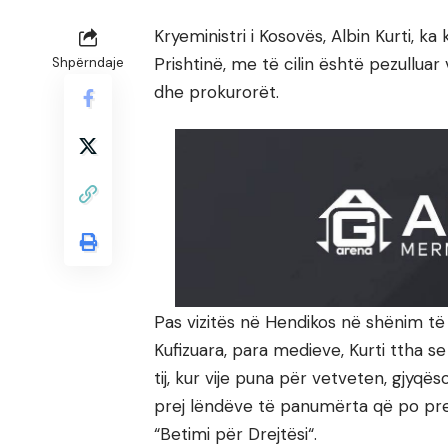
Kryeministri i Kosovës, Albin Kurti,
Prishtinë, me të cilin është pezulluar
Shpërndaje
dhe prokurorët.
Pas vizitës në Hendikos në shënim t
Kufizuara, para medieve, Kurti ttha s
tij, kur vije puna për vetveten, gjyqës
prej lëndëve të panumërta që po presi
“Betimi për Drejtësi“.