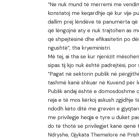
“Ne nuk mund të merremi me vendimet
konstatoj me keqardhje që kur vije p
dallim prej lëndëve të panumërta që ja
që lëngojnë aty e nuk trajtohen as me
që shpejtësinë dhe efikasitetin po dë
ngushtë“, tha kryeministri.
Më tej, ai tha se kur njerëzit mësohen
sipas tij kjo nuk është padrejtësi, por
“Pagat në sektorin publik në përgjithë
tashmë kanë shkuar në Kuvend për lex
Publik andaj është e domosdoshme që
reja e të mos kërkoj askush zgjidhje t
ndodh këto ditë me grevën e gjyqtar
me privilegje heqja e tyre u duket pad
do të thotë se privilegjet kanë qenë t
Ndryshe, Gjykata Themelore në Prish