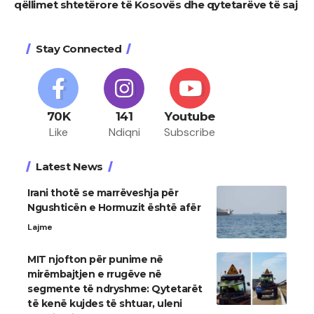
qëllimet shtetërore të Kosovës dhe qytetarëve të saj
Stay Connected
70K
141
Youtube
Like
Ndiqni
Subscribe
Latest News
Irani thotë se marrëveshja për
Ngushticën e Hormuzit është afër
Lajme
MIT njofton për punime në
mirëmbajtjen e rrugëve në
segmente të ndryshme: Qytetarët
të kenë kujdes të shtuar, uleni