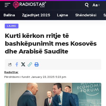
Aa
Font
Resizer
Ballina
Zgjedhjet 2025
Lajme
Shëndetësi
S
LAJME
Kurti kërkon rritje të
bashkëpunimit mes Kosovës
dhe Arabisë Saudite
RadioStar
Përditësimi i fundit: January 23, 2025 5:23 pm