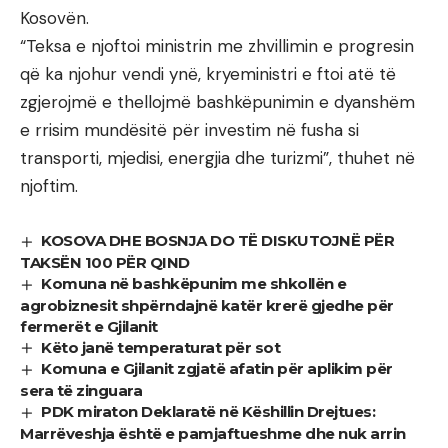
Kosovën.
“Teksa e njoftoi ministrin me zhvillimin e progresin
që ka njohur vendi ynë, kryeministri e ftoi atë të
zgjerojmë e thellojmë bashkëpunimin e dyanshëm
e rrisim mundësitë për investim në fusha si
transporti, mjedisi, energjia dhe turizmi”, thuhet në
njoftim.
KOSOVA DHE BOSNJA DO TË DISKUTOJNË PËR
TAKSËN 100 PËR QIND
Komuna në bashkëpunim me shkollën e
agrobiznesit shpërndajnë katër krerë gjedhe për
fermerët e Gjilanit
Këto janë temperaturat për sot
Komuna e Gjilanit zgjatë afatin për aplikim për
sera të zinguara
PDK miraton Deklaratë në Këshillin Drejtues:
Marrëveshja është e pamjaftueshme dhe nuk arrin