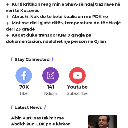
Kurti kritikon reagimin e ShBA-së ndaj trazirave në
veri të Kosovës
Abrashi: Nuk do të ketë koalicion me PDK’në
Mot me diell gjatë ditës, temperatura do të shkojë
deri 23 gradë
Kapet duke transportuar 9 qingja pa
dokumentacion, ndalohet një person në Gjilan
Stay Connected
70K
141
Youtube
Like
Ndiqni
Subscribe
Latest News
Albin Kurti pas takimit me
Abdixhikun: LDK po e kërkon