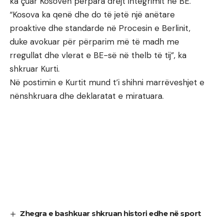
ka çuar Kosovën përpara drejt integrimit në BE.
“Kosova ka qenë dhe do të jetë një anëtare
proaktive dhe standarde në Procesin e Berlinit,
duke avokuar për përparim më të madh me
rregullat dhe vlerat e BE-së në thelb të tij”, ka
shkruar Kurti.
Në postimin e Kurtit mund t’i shihni marrëveshjet e
nënshkruara dhe deklaratat e miratuara.
Zhegra e bashkuar shkruan histori edhe në sport