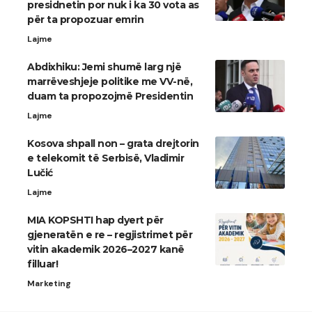
presidnetin por nuk i ka 30 vota as
për ta propozuar emrin
Lajme
Abdixhiku: Jemi shumë larg një
marrëveshjeje politike me VV-në,
duam ta propozojmë Presidentin
Lajme
Kosova shpall non – grata drejtorin
e telekomit të Serbisë, Vladimir
Lučić
Lajme
MIA KOPSHTI hap dyert për
gjeneratën e re – regjistrimet për
vitin akademik 2026–2027 kanë
filluar!
Marketing