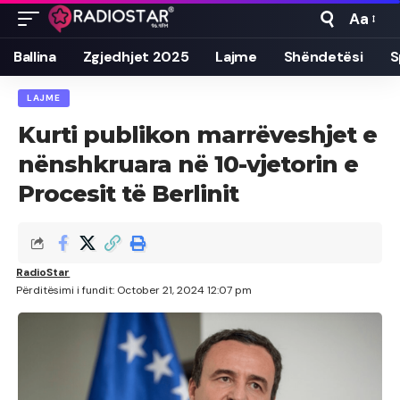
Aa
Font
Resizer
Ballina
Zgjedhjet 2025
Lajme
Shëndetësi
S
LAJME
Kurti publikon marrëveshjet e
nënshkruara në 10-vjetorin e
Procesit të Berlinit
RadioStar
Përditësimi i fundit: October 21, 2024 12:07 pm