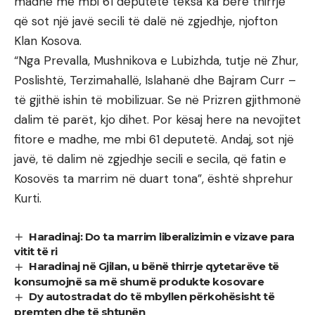
madhe me mbi 61 deputetë teksa ka bërë thirrje
që sot një javë secili të dalë në zgjedhje, njofton
Klan Kosova.
“Nga Prevalla, Mushnikova e Lubizhda, tutje në Zhur,
Poslishtë, Terzimahallë, Islahanë dhe Bajram Curr –
të gjithë ishin të mobilizuar. Se në Prizren gjithmonë
dalim të parët, kjo dihet. Por kësaj here na nevojitet
fitore e madhe, me mbi 61 deputetë. Andaj, sot një
javë, të dalim në zgjedhje secili e secila, që fatin e
Kosovës ta marrim në duart tona”, është shprehur
Kurti.
Haradinaj: Do ta marrim liberalizimin e vizave para
vitit të ri
Haradinaj në Gjilan, u bënë thirrje qytetarëve të
konsumojnë sa më shumë produkte kosovare
Dy autostradat do të mbyllen përkohësisht të
premten dhe të shtunën