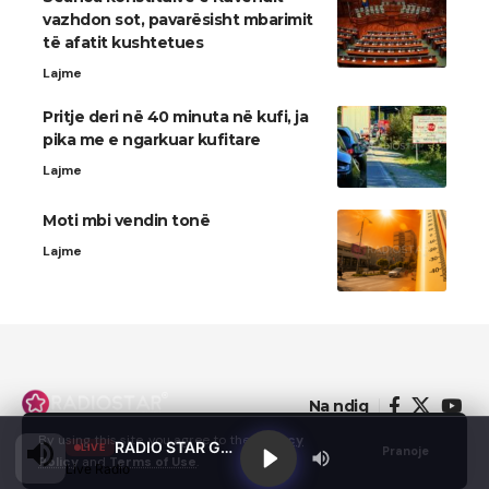
vazhdon sot, pavarësisht mbarimit
të afatit kushtetues
Lajme
Pritje deri në 40 minuta në kufi, ja
pika me e ngarkuar kufitare
Lajme
Moti mbi vendin tonë
Lajme
Na ndiq
By using this site, you agree to the
Privacy
RADIO STAR GJILAN
LIVE
Pranoje
Policy
and
Terms of Use
.
Live Radio
© 2022 - Domainterm.com - All Rights Reserved.