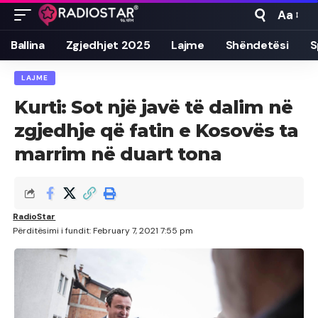
Aa
Font
Resizer
Ballina
Zgjedhjet 2025
Lajme
Shëndetësi
S
LAJME
Kurti: Sot një javë të dalim në
zgjedhje që fatin e Kosovës ta
marrim në duart tona
RadioStar
Përditësimi i fundit: February 7, 2021 7:55 pm