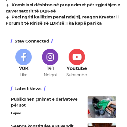
Komisioni dështon në propozimet për zgjedhjen e
guvernatorit të BQK-së
Peci ngriti kallëzim penal ndaj tij, reagon Kryetari i
Forumit të Rinisë së LDK’së: I ka kapë panika
Stay Connected
70K
141
Youtube
Like
Ndiqni
Subscribe
Latest News
Publikohen çmimet e derivateve
për sot
Lajme
Seanca konstituive e Kuvendit