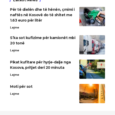
Për të dielën dhe të hënën, çmimi i
naftës në Kosovë do të shitet me
1.63 euro për litër
Lajme
S’ka sot kufizime për kamionët mbi
20 tonë
Lajme
Pikat kufitare për hyrje-dalje nga
Kosova, pritjet deri 20 minuta
Lajme
Moti për sot
Lajme