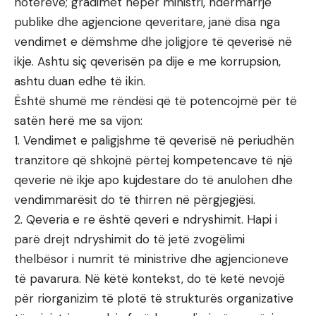
noterëve; gradimet nëpër ministri, ndërmarrje
publike dhe agjencione qeveritare, janë disa nga
vendimet e dëmshme dhe joligjore të qeverisë në
ikje. Ashtu siç qeverisën pa dije e me korrupsion,
ashtu duan edhe të ikin.
Është shumë me rëndësi që të potencojmë për të
satën herë me sa vijon:
1. Vendimet e paligjshme të qeverisë në periudhën
tranzitore që shkojnë përtej kompetencave të një
qeverie në ikje apo kujdestare do të anulohen dhe
vendimmarësit do të thirren në përgjegjësi.
2. Qeveria e re është qeveri e ndryshimit. Hapi i
parë drejt ndryshimit do të jetë zvogëlimi
thelbësor i numrit të ministrive dhe agjencioneve
të pavarura. Në këtë kontekst, do të ketë nevojë
për riorganizim të plotë të strukturës organizative