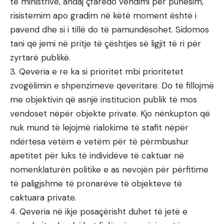
të ministrive, andaj çfarëdo vendimi për punësim,
risistemim apo gradim në këtë moment është i
pavend dhe si i tillë do të pamundësohet. Sidomos
tani që jemi në pritje të çështjes së ligjit të ri për
zyrtarë publikë.
3. Qeveria e re ka si prioritet mbi prioritetet
zvogëlimin e shpenzimeve qeveritare. Do të fillojmë
me objektivin që asnjë institucion publik të mos
vendoset nëpër objekte private. Kjo nënkupton që
nuk mund të lejojmë rialokime të stafit nëpër
ndërtesa vetëm e vetëm për të përmbushur
apetitet për luks të individëve të caktuar në
nomenklaturën politike e as nevojën për përfitime
të paligjshme të pronarëve të objekteve të
caktuara private.
4. Qeveria në ikje posaçërisht duhet të jetë e