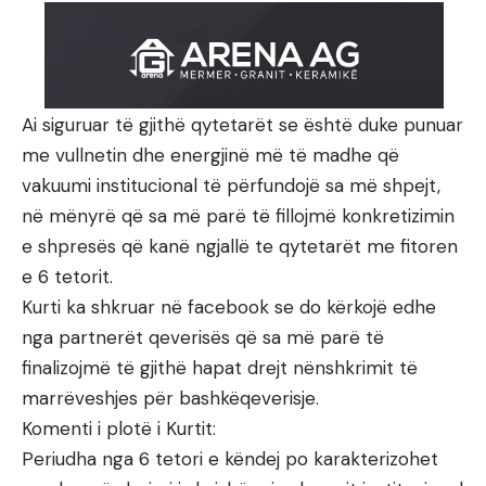
Ai siguruar të gjithë qytetarët se është duke punuar
me vullnetin dhe energjinë më të madhe që
vakuumi institucional të përfundojë sa më shpejt,
në mënyrë që sa më parë të fillojmë konkretizimin
e shpresës që kanë ngjallë te qytetarët me fitoren
e 6 tetorit.
Kurti ka shkruar në facebook se do kërkojë edhe
nga partnerët qeverisës që sa më parë të
finalizojmë të gjithë hapat drejt nënshkrimit të
marrëveshjes për bashkëqeverisje.
Komenti i plotë i Kurtit:
Periudha nga 6 tetori e këndej po karakterizohet