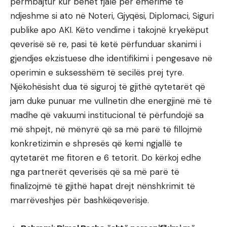
përmbajtur kur bëhet fjalë për emërime të
ndjeshme si ato në Noteri, Gjyqësi, Diplomaci, Siguri
publike apo AKI. Këto vendime i takojnë kryekëput
qeverisë së re, pasi të ketë përfunduar skanimi i
gjendjes ekzistuese dhe identifikimi i pengesave në
operimin e suksesshëm të secilës prej tyre.
Njëkohësisht dua të siguroj të gjithë qytetarët që
jam duke punuar me vullnetin dhe energjinë më të
madhe që vakuumi institucional të përfundojë sa
më shpejt, në mënyrë që sa më parë të fillojmë
konkretizimin e shpresës që kemi ngjallë te
qytetarët me fitoren e 6 tetorit. Do kërkoj edhe
nga partnerët qeverisës që sa më parë të
finalizojmë të gjithë hapat drejt nënshkrimit të
marrëveshjes për bashkëqeverisje.