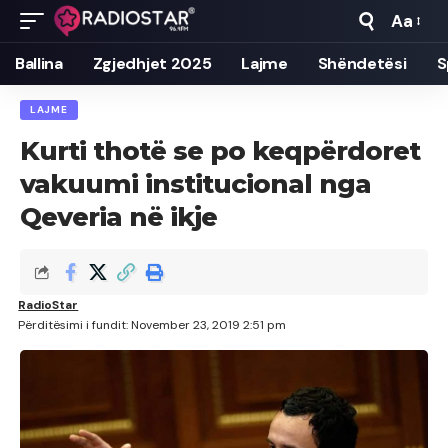
Aa
Font
Resizer
Ballina
Zgjedhjet 2025
Lajme
Shëndetësi
S
LAJME
Kurti thotë se po keqpërdoret
vakuumi institucional nga
Qeveria në ikje
RadioStar
Përditësimi i fundit: November 23, 2019 2:51 pm