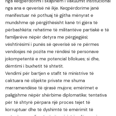
nga keqpërdorimi i skajshëm i vakuumit institucional
nga ana e qeverisë në ikje. Keqpërdorime janë
manifestuar në pothuaj të gjitha mënyrat e
mundshme që përgjithësisht kanë tri gjëra të
përbashkëta: rehatime të militantëve partiakë e të
familjarëve nëpër detyra me përgjegjësi;
vështirësimi i punës së qeverisë së re përmes
vendosjes në pozita me rëndësi të personave
jokompetentë e me potencial bllokues; si dhe,
dëmtimi i buxhetit të shtetit.
Vendimi për bartjen e stafit të ministrive të
caktuara në objekte private me shuma
marramendëse të qirasë mujore; emërimet e
paligjshme nëpër shërbime diplomatike; tentativa
për të shtyrë përpara një proces tejet të
korruptuar dhe të dyshimtë të emërimit të