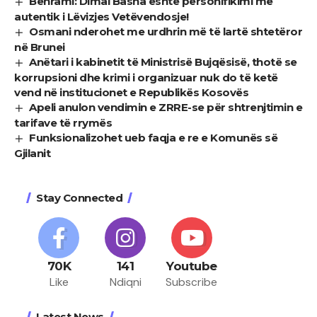
Behrami: Dimal Basha është personifikimi më
autentik i Lëvizjes Vetëvendosje!
Osmani nderohet me urdhrin më të lartë shtetëror
në Brunei
Anëtari i kabinetit të Ministrisë Bujqësisë, thotë se
korrupsioni dhe krimi i organizuar nuk do të ketë
vend në institucionet e Republikës Kosovës
Apeli anulon vendimin e ZRRE-se për shtrenjtimin e
tarifave të rrymës
Funksionalizohet ueb faqja e re e Komunës së
Gjilanit
Stay Connected
70K
141
Youtube
Like
Ndiqni
Subscribe
Latest News