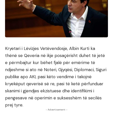
Kryetari i Lëvizjes Vetëvendosje, Albin Kurti ka
thënë se Qeveria në ikje posaçërisht duhet të jetë
e përmbajtur kur bëhet fjalë për emërime të
ndjeshme si ato në Noteri, Gjyqësi, Diplomaci, Siguri
publike apo AKI, pasi këto vendime i takojnë
kryekëput qeverisë së re, pasi të ketë përfunduar
skanimi i gjendjes ekzistuese dhe identifikimi i
pengesave në operimin e suksesshëm të secilës
prej tyre.
- Advertisement -