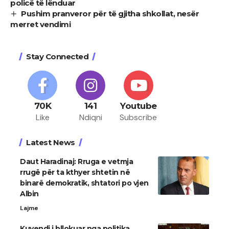
policë të lënduar
Pushim pranveror për të gjitha shkollat, nesër
merret vendimi
Stay Connected
70K
141
Youtube
Like
Ndiqni
Subscribe
Latest News
Daut Haradinaj: Rruga e vetmja
rrugë për ta kthyer shtetin në
binarë demokratik, shtatori po vjen
Albin
Lajme
Kuvendi i bllokuar nga politika,