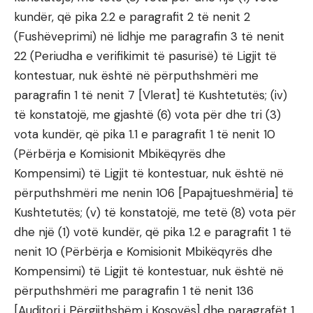
kundër, që pika 2.2 e paragrafit 2 të nenit 2
(Fushëveprimi) në lidhje me paragrafin 3 të nenit
22 (Periudha e verifikimit të pasurisë) të Ligjit të
kontestuar, nuk është në përputhshmëri me
paragrafin 1 të nenit 7 [Vlerat] të Kushtetutës; (iv)
të konstatojë, me gjashtë (6) vota për dhe tri (3)
vota kundër, që pika 1.1 e paragrafit 1 të nenit 10
(Përbërja e Komisionit Mbikëqyrës dhe
Kompensimi) të Ligjit të kontestuar, nuk është në
përputhshmëri me nenin 106 [Papajtueshmëria] të
Kushtetutës; (v) të konstatojë, me tetë (8) vota për
dhe një (1) votë kundër, që pika 1.2 e paragrafit 1 të
nenit 10 (Përbërja e Komisionit Mbikëqyrës dhe
Kompensimi) të Ligjit të kontestuar, nuk është në
përputhshmëri me paragrafin 1 të nenit 136
[Auditori i Përgjithshëm i Kosovës] dhe paragrafët 1