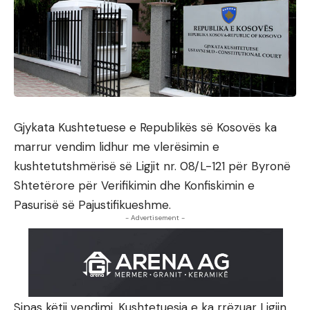
Gjykata Kushtetuese e Republikës së Kosovës ka
marrur vendim lidhur me vlerësimin e
kushtetutshmërisë së Ligjit nr. 08/L-121 për Byronë
Shtetërore për Verifikimin dhe Konfiskimin e
Pasurisë së Pajustifikueshme.
- Advertisement -
Sipas këtij vendimi, Kushtetuesja e ka rrëzuar Ligjin