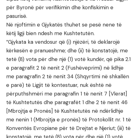
për Byronë për verifikimin dhe konfiskimin e
pasurisë.
Në njoftimin e Gjykatës thuhet se pesë nene të
këtij ligji bien ndesh me Kushtetutën.
“Gjykata ka vendosur që (i) njëzëri, të deklarojë
kërkesën e pranueshme; dhe (ii) të konstatojë, me
tetë (8) vota për dhe një (1) votë kundër, që pika 2.1
e paragrafit 2 të nenit 2 (Fushëveprimi) në lidhje
me paragrafin 2 të nenit 34 (Shqyrtimi në shkallën
e parë) të Ligjit të kontestuar, nuk është në
përputhshmëri me paragrafin 1 të nenit 7 [Vlerat]
të Kushtetutës dhe paragrafët 1 dhe 2 të nenit 46
[Mbrojtja e Pronës] të Kushtetutës në ndërlidhje
me nenin 1 (Mbrojtja e pronës) të Protokollit nr. 1 të
Konventës Evropiane për të Drejtat e Njeriut; (iii) të
konstatojë, me tetë (8) vota për dhe një (1) votë