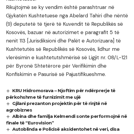
Rikujtojmë se ky vendim është parashtruar në
Gjykatën Kushtetuese nga Abelard Tahiri dhe nëntë
(9) deputetë të tjerë të Kuvendit të Republikës së
Kosovës, bazuar në autorizimet e paragrafit 5 të
nenit 113 [Jurisdiksioni dhe Palët e Autorizuara] të
Kushtetutës së Republikës së Kosovës, lidhur me
vlerësimin e kushtetutshmërisë së Ligjit nr. 08/L-121
për Byronë Shtetërore për Verifikimin dhe
Konfiskimin e Pasurisë së Pajustifikueshme.
KRU Hidromorava – Njoftim për ndërprerje të
përkohshme të furnizimit me ujë
Gjilani prezanton projektin për të rinjtë në
agrobiznes
Albina dhe familja Kelmendi sonte performojnë në
finale të “Eurovision”
Autoblinda e Policisë aksidentohet në veri, disa