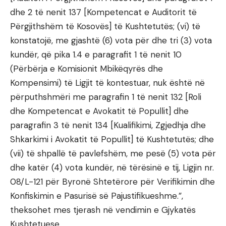
dhe 2 të nenit 137 [Kompetencat e Auditorit të
Përgjithshëm të Kosovës] të Kushtetutës; (vi) të
konstatojë, me gjashtë (6) vota për dhe tri (3) vota
kundër, që pika 1.4 e paragrafit 1 të nenit 10
(Përbërja e Komisionit Mbikëqyrës dhe
Kompensimi) të Ligjit të kontestuar, nuk është në
përputhshmëri me paragrafin 1 të nenit 132 [Roli
dhe Kompetencat e Avokatit të Popullit] dhe
paragrafin 3 të nenit 134 [Kualifikimi, Zgjedhja dhe
Shkarkimi i Avokatit të Popullit] të Kushtetutës; dhe
(vii) të shpallë të pavlefshëm, me pesë (5) vota për
dhe katër (4) vota kundër, në tërësinë e tij, Ligjin nr.
08/L-121 për Byronë Shtetërore për Verifikimin dhe
Konfiskimin e Pasurisë së Pajustifikueshme.”,
theksohet mes tjerash në vendimin e Gjykatës
Kushtetuese.