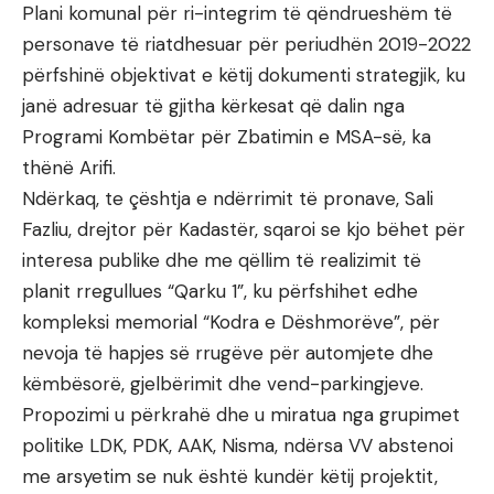
Plani komunal për ri-integrim të qëndrueshëm të
personave të riatdhesuar për periudhën 2019-2022
përfshinë objektivat e këtij dokumenti strategjik, ku
janë adresuar të gjitha kërkesat që dalin nga
Programi Kombëtar për Zbatimin e MSA-së, ka
thënë Arifi.
Ndërkaq, te çështja e ndërrimit të pronave, Sali
Fazliu, drejtor për Kadastër, sqaroi se kjo bëhet për
interesa publike dhe me qëllim të realizimit të
planit rregullues “Qarku 1”, ku përfshihet edhe
kompleksi memorial “Kodra e Dëshmorëve”, për
nevoja të hapjes së rrugëve për automjete dhe
këmbësorë, gjelbërimit dhe vend-parkingjeve.
Propozimi u përkrahë dhe u miratua nga grupimet
politike LDK, PDK, AAK, Nisma, ndërsa VV abstenoi
me arsyetim se nuk është kundër këtij projektit,