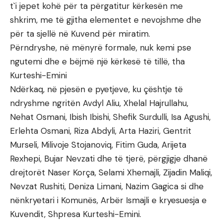
t`i jepet kohë për ta përgatitur kërkesën me
shkrim, me të gjitha elementet e nevojshme dhe
për ta sjellë në Kuvend për miratim.
Përndryshe, në mënyrë formale, nuk kemi pse
ngutemi dhe e bëjmë një kërkesë të tillë, tha
Kurteshi-Emini
Ndërkaq, në pjesën e pyetjeve, ku çështje të
ndryshme ngritën Avdyl Aliu, Xhelal Hajrullahu,
Nehat Osmani, Ibish Ibishi, Shefik Surdulli, Isa Agushi,
Erlehta Osmani, Riza Abdyli, Arta Haziri, Gentrit
Murseli, Milivoje Stojanoviq, Fitim Guda, Arijeta
Rexhepi, Bujar Nevzati dhe të tjerë, përgjigje dhanë
drejtorët Naser Korça, Selami Xhemajli, Zijadin Maliqi,
Nevzat Rushiti, Deniza Limani, Nazim Gagica si dhe
nënkryetari i Komunës, Arbër Ismajli e kryesuesja e
Kuvendit, Shpresa Kurteshi-Emini.