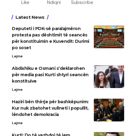
Like
Ndiqni
Subscribe
Latest News
Deputeti i PDK-së paralajmëron
protesta pas dështimit të seancës
për konstituimin e Kuvendit: Durimi
po soset
Lajme
Abdixhiku e Osmani s’deklarohen
për media pasi Kurti shtyri seancën
konstituive
Lajme
Haziri bën thirrje për bashkëpunim:
Kur nuk zbatohet vullneti i popullit,
lëndohet demokracia
Lajme
Kurti: Do të vazhdoj të jem