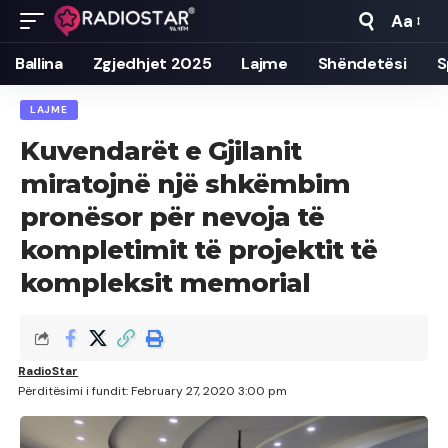
Aa
Font
Resizer
Ballina
Zgjedhjet 2025
Lajme
Shëndetësi
S
LAJME
Kuvendarët e Gjilanit
miratojnë një shkëmbim
pronësor për nevoja të
kompletimit të projektit të
kompleksit memorial
RadioStar
Përditësimi i fundit: February 27, 2020 3:00 pm