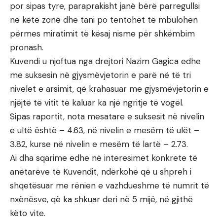
por sipas tyre, paraprakisht janë bërë parregullsi
në këtë zonë dhe tani po tentohet të mbulohen
përmes miratimit të kësaj nisme për shkëmbim
pronash.
Kuvendi u njoftua nga drejtori Nazim Gagica edhe
me suksesin në gjysmëvjetorin e parë në të tri
nivelet e arsimit, që krahasuar me gjysmëvjetorin e
njëjtë të vitit të kaluar ka një ngritje të vogël.
Sipas raportit, nota mesatare e suksesit në nivelin
e ultë është – 4.63, në nivelin e mesëm të ulët –
3.82, kurse në nivelin e mesëm të lartë – 2.73.
Ai dha sqarime edhe në interesimet konkrete të
anëtarëve të Kuvendit, ndërkohë që u shpreh i
shqetësuar me rënien e vazhdueshme të numrit të
nxënësve, që ka shkuar deri në 5 mijë, në gjithë
këto vite.