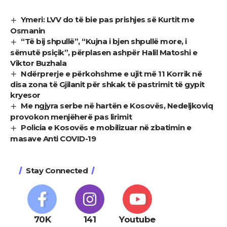
Ymeri: LVV do të bie pas prishjes së Kurtit me
Osmanin
“Të bij shpullë”, “Kujna i bjen shpullë more, i
sëmutë psiçik”, përplasen ashpër Halil Matoshi e
Viktor Buzhala
Ndërprerje e përkohshme e ujit më 11 Korrik në
disa zona të Gjilanit për shkak të pastrimit të gypit
kryesor
Me ngjyra serbe në hartën e Kosovës, Nedeljkoviq
provokon menjëherë pas lirimit
Policia e Kosovës e mobilizuar në zbatimin e
masave Anti COVID-19
Stay Connected
70K
141
Youtube