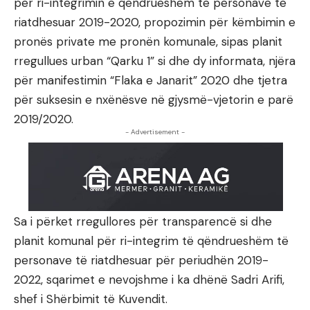
për ri-integrimin e qëndrueshëm të personave të
riatdhesuar 2019-2020, propozimin për këmbimin e
pronës private me pronën komunale, sipas planit
rregullues urban “Qarku 1” si dhe dy informata, njëra
për manifestimin “Flaka e Janarit” 2020 dhe tjetra
për suksesin e nxënësve në gjysmë-vjetorin e parë
2019/2020.
- Advertisement -
Sa i përket rregullores për transparencë si dhe
planit komunal për ri-integrim të qëndrueshëm të
personave të riatdhesuar për periudhën 2019-
2022, sqarimet e nevojshme i ka dhënë Sadri Arifi,
shef i Shërbimit të Kuvendit.