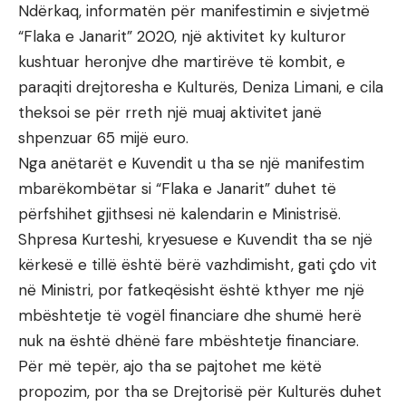
Ndërkaq, informatën për manifestimin e sivjetmë
“Flaka e Janarit” 2020, një aktivitet ky kulturor
kushtuar heronjve dhe martirëve të kombit, e
paraqiti drejtoresha e Kulturës, Deniza Limani, e cila
theksoi se për rreth një muaj aktivitet janë
shpenzuar 65 mijë euro.
Nga anëtarët e Kuvendit u tha se një manifestim
mbarëkombëtar si “Flaka e Janarit” duhet të
përfshihet gjithsesi në kalendarin e Ministrisë.
Shpresa Kurteshi, kryesuese e Kuvendit tha se një
kërkesë e tillë është bërë vazhdimisht, gati çdo vit
në Ministri, por fatkeqësisht është kthyer me një
mbështetje të vogël financiare dhe shumë herë
nuk na është dhënë fare mbështetje financiare.
Për më tepër, ajo tha se pajtohet me këtë
propozim, por tha se Drejtorisë për Kulturës duhet