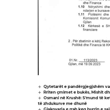
Qytetarët e pandërgjegjshëm va
Rriten çmimet e bukës, Mishit dhe
Osmani në Krushë: S’mund të ketë 
të zhdukurve me dhunë
Gjakovarja e rrah keq burrin e saj