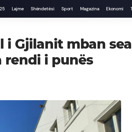
025
Lajme
Shëndetësi
Sport
Magazina
Ekonomi
i Gjilanit mban se
a rendi i punës