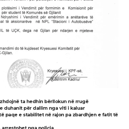
zhdojnë ta hedhin bërllokun në rrugë
 duhanit për dallim nga viti i kaluar
paqe e stabilitet në rajon pa zbardhjen e fatit të
, arrestohet nga policia