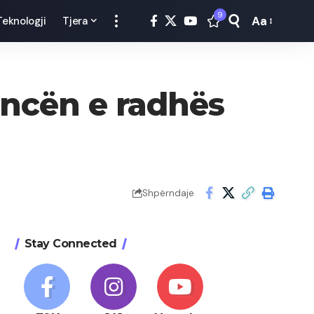
9
Aa
Teknologji
Tjera
Font
Resizer
ancën e radhës
Shpërndaje
Stay Connected