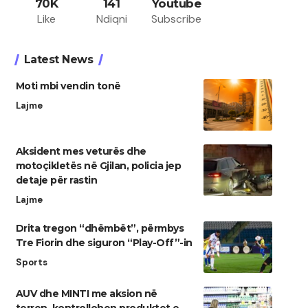
70K
141
Youtube
Like
Ndiqni
Subscribe
Latest News
Moti mbi vendin tonë
Lajme
Aksident mes veturës dhe
motoçikletës në Gjilan, policia jep
detaje për rastin
Lajme
Drita tregon “dhëmbët”, përmbys
Tre Fiorin dhe siguron “Play-Off”-in
Sports
AUV dhe MINTI me aksion në