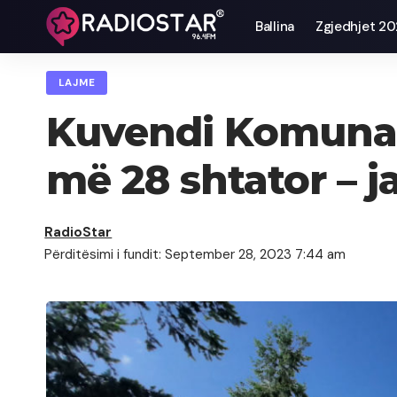
Ballina
Zgjedhjet 2
LAJME
Kuvendi Komunal 
më 28 shtator – j
RadioStar
Përditësimi i fundit: September 28, 2023 7:44 am