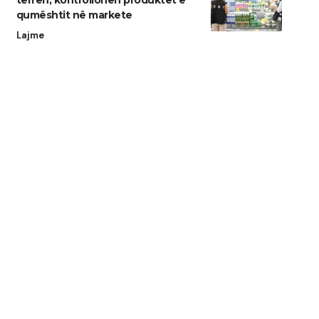
terren, kontrollohen produktet e
qumështit në markete
Lajme