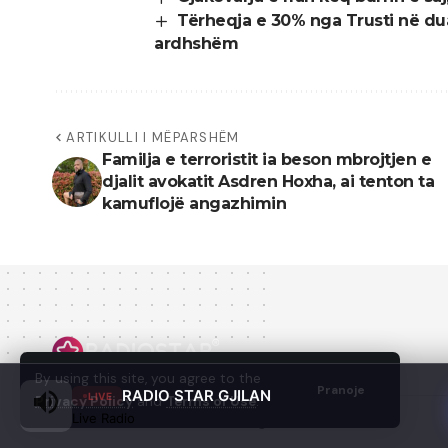
Tërheqja e 30% nga Trusti në du
ardhshëm
ARTIKULLI I MËPARSHËM
Familja e terroristit ia beson mbrojtjen e
djalit avokatit Asdren Hoxha, ai tenton ta
kamuflojë angazhimin
By using this site, you agree to the
Pranoje
RADIO STAR GJILAN
LIVE
Privacy Policy
and
Terms of Use
.
Live Radio
© 2022 - Domainterm.com - All Rights Reserved.