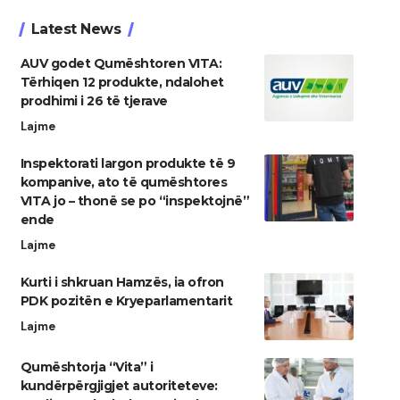
Latest News
AUV godet Qumështoren VITA:
Tërhiqen 12 produkte, ndalohet
prodhimi i 26 të tjerave
Lajme
Inspektorati largon produkte të 9
kompanive, ato të qumështores
VITA jo – thonë se po “inspektojnë”
ende
Lajme
Kurti i shkruan Hamzës, ia ofron
PDK pozitën e Kryeparlamentarit
Lajme
Qumështorja “Vita” i
kundërpërgjigjet autoriteteve: