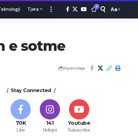
9
Aa
Teknologji
Tjera
Font
Resizer
ën e sotme
Shpërndaje
Stay Connected
70K
141
Youtube
Like
Ndiqni
Subscribe