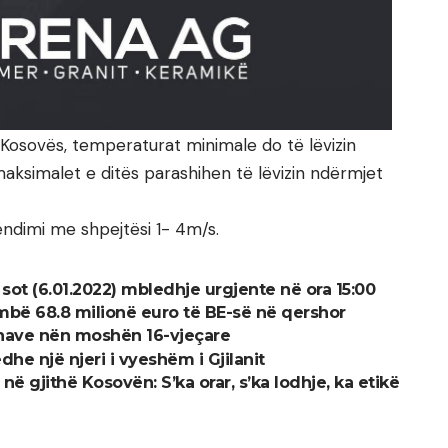
ë Kosovës, temperaturat minimale do të lëvizin
aksimalet e ditës parashihen të lëvizin ndërmjet
ëndimi me shpejtësi 1- 4m/s.
sot (6.01.2022) mbledhje urgjente në ora 15:00
mbë 68.8 milionë euro të BE-së në qershor
onave nën moshën 16-vjeçare
he një njeri i vyeshëm i Gjilanit
 gjithë Kosovën: S’ka orar, s’ka lodhje, ka etikë