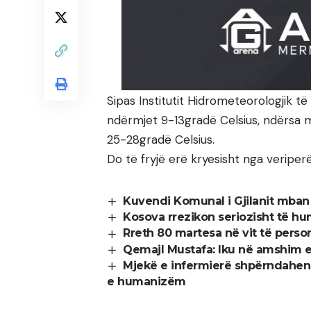
Sipas Institutit Hidrometeorologjik t
ndërmjet 9-13gradë Celsius, ndërsa m
25-28gradë Celsius.
Do të fryjë erë kryesisht nga veriper
Kuvendi Komunal i Gjilanit mban 
Kosova rrezikon seriozisht të hu
Rreth 80 martesa në vit të pers
Qemajl Mustafa: Iku në amshim ed
Mjekë e infermierë shpërndahen në
e humanizëm