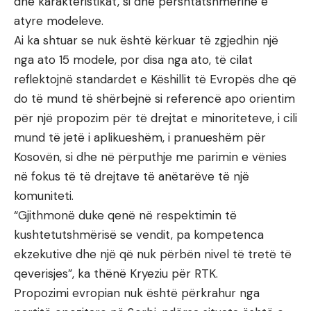
dhe karakteristikat, si dhe përshtatshmërinë e
atyre modeleve.
Ai ka shtuar se nuk është kërkuar të zgjedhin një
nga ato 15 modele, por disa nga ato, të cilat
reflektojnë standardet e Këshillit të Evropës dhe që
do të mund të shërbejnë si referencë apo orientim
për një propozim për të drejtat e minoriteteve, i cili
mund të jetë i aplikueshëm, i pranueshëm për
Kosovën, si dhe në përputhje me parimin e vënies
në fokus të të drejtave të anëtarëve të një
komuniteti.
“Gjithmonë duke qenë në respektimin të
kushtetutshmërisë se vendit, pa kompetenca
ekzekutive dhe një që nuk përbën nivel të tretë të
qeverisjes”, ka thënë Kryeziu për RTK.
Propozimi evropian nuk është përkrahur nga