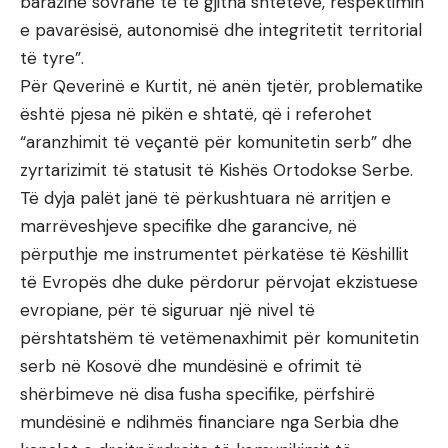
barazinë sovrane të të gjitha shteteve, respektimin
e pavarësisë, autonomisë dhe integritetit territorial
të tyre”.
Për Qeverinë e Kurtit, në anën tjetër, problematike
është pjesa në pikën e shtatë, që i referohet
“aranzhimit të veçantë për komunitetin serb” dhe
zyrtarizimit të statusit të Kishës Ortodokse Serbe.
Të dyja palët janë të përkushtuara në arritjen e
marrëveshjeve specifike dhe garancive, në
përputhje me instrumentet përkatëse të Këshillit
të Evropës dhe duke përdorur përvojat ekzistuese
evropiane, për të siguruar një nivel të
përshtatshëm të vetëmenaxhimit për komunitetin
serb në Kosovë dhe mundësinë e ofrimit të
shërbimeve në disa fusha specifike, përfshirë
mundësinë e ndihmës financiare nga Serbia dhe