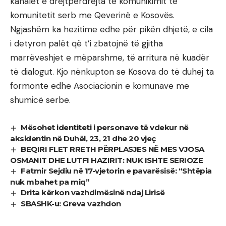
kanalet e drejtpërdrejta të komunikimit të
komunitetit serb me Qeverinë e Kosovës.
Ngjashëm ka hezitime edhe për pikën dhjetë, e cila
i detyron palët që t’i zbatojnë të gjitha
marrëveshjet e mëparshme, të arritura në kuadër
të dialogut. Kjo nënkupton se Kosova do të duhej ta
formonte edhe Asociacionin e komunave me
shumicë serbe.
Mësohet identiteti i personave të vdekur në
aksidentin në Duhël, 23, 21 dhe 20 vjeç
BEQIRI FLET RRETH PËRPLASJES NË MES VJOSA
OSMANIT DHE LUTFI HAZIRIT: NUK ISHTE SERIOZE
Fatmir Sejdiu në 17-vjetorin e pavarësisë: “Shtëpia
nuk mbahet pa miq”
Drita kërkon vazhdimësinë ndaj Lirisë
SBASHK-u: Greva vazhdon