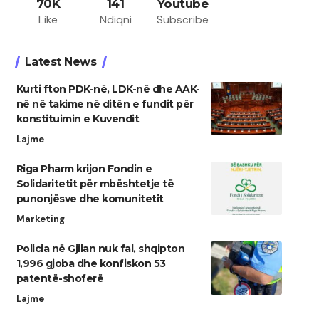
70K
141
Youtube
Like
Ndiqni
Subscribe
Latest News
Kurti fton PDK-në, LDK-në dhe AAK-
në në takime në ditën e fundit për
konstituimin e Kuvendit
Lajme
Riga Pharm krijon Fondin e
Solidaritetit për mbështetje të
punonjësve dhe komunitetit
Marketing
Policia në Gjilan nuk fal, shqipton
1,996 gjoba dhe konfiskon 53
patentë-shoferë
Lajme