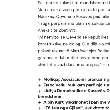
Sa i përket takimit të mundshëm në B
“Jemi marrë vesh për një datë për tak
Ndërkaq, Qeveria e Kosovës pas taki
“rruga përpara me planin e sekuencim
Aneksit të Zbatimit”.
“Ai nënvizoi se Qeveria së Republikë
konstruktive në dialog. Si e tillë ajo
pakushtëzuar të Marrëveshjes Bazike 
garanca e duhur dhe nevojshme për z
shkeljet e vazhdueshme prej saj.” – u
Molliqaj: Asociacioni i pranuar n
Franc Veliu: Nuk kam parë një turp
Lidhja Demokratike e Kosovës, De
brendshme
Albin Kurti vaksinohet i pari me
“Të fala nga Gjilani”, aktivitete