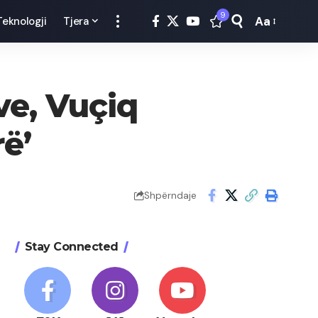
9
Aa
Teknologji
Tjera
Font
Resizer
ve, Vuçiq
ë’
Shpërndaje
Stay Connected