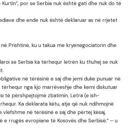
 Kurtin”, por se Serbia nuk është gati dhe nuk do të
mediave dhe ende nuk është deklaruar as në rrjetet
 në Prishtinë, ku u takua me kryenegociatorin dhe
aroi se Serbia ka tërhequr letrën ku thuhej se nuk
t.
 obligative në tërësinë e saj dhe jemi duke punuar në
 tërhequr nga kjo marrëveshje dhe kemi diskutuar
 të përshpejtojmë zbatimin. Letra (e ish-
rhequr. Ka deklarata këtu, atje që nuk ndihmojnë
 e vlefshme në tërësinë e saj dhe përtej kësaj,
 e rrugës evropiane të Kosovës dhe Serbisë.” – u