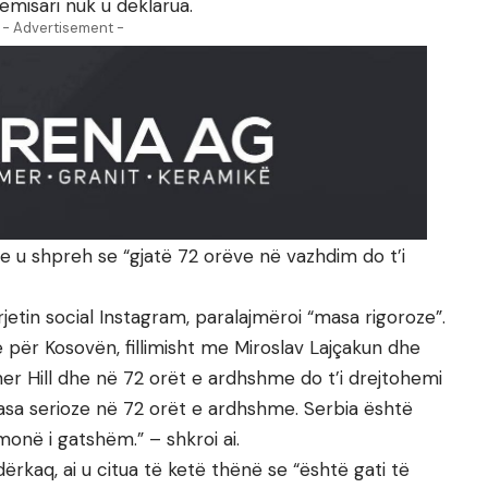
emisari nuk u deklarua.
- Advertisement -
 u shpreh se “gjatë 72 orëve në vazhdim do t’i
etin social Instagram, paralajmëroi “masa rigoroze”.
për Kosovën, fillimisht me Miroslav Lajçakun dhe
r Hill dhe në 72 orët e ardhshme do t’i drejtohemi
asa serioze në 72 orët e ardhshme. Serbia është
monë i gatshëm.” – shkroi ai.
rkaq, ai u citua të ketë thënë se “është gati të