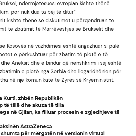
ruksel, ndërmjetësuesi evropian kishte thënë:
im, por nuk dua ta bëj të ditur”.
mit kishte thënë se diskutimet u përqendruan te
it të zbatimit të Marrëveshjes së Brukselit dhe
s së Kosovës në vazhdimësi është angazhuar si palë
 mbetet e përkushtuar për zbatim të plotë e të
dhe Aneksit dhe e bindur që nënshkrimi i saj është
batimin e plotë nga Serbia dhe llogaridhënien për
 tha në një komunikatë të Zyrës së Kryeministrit.
ga Kurti, zhbën Republikën
 të tillë dhe akuza të tilla
ga në Gjilan, ka filluar procesin e zgjedhjeve të
 vaksinën AstraZeneca
 të shumta për mërgatën në versionin virtual