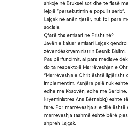
shkojë në Bruksel sot dhe të flasë me
lejojë “persekutimin e popullit serb”.
Lajçak në anën tjetër, nuk foli para 
sociale.
Çfarë tha emisari në Prishtinë?
Javën e kaluar emisari Lajçak qëndroi
zëvendëskryeministrin Besnik Bislimi.
Pas përfundimit, ai para mediave dekl
do ta respektojë Marrëveshjen e Ohri
“Marrëveshja e Ohrit është ligjërisht
implementim. Asnjëra palë nuk është
edhe me Kosovën, edhe me Serbinë, si
kryeministres Ana Bërnabiq) është të
fare. Por marrëveshja si e tillë është
marrëveshja tashmë është bërë pjesë
shpreh Lajçak.