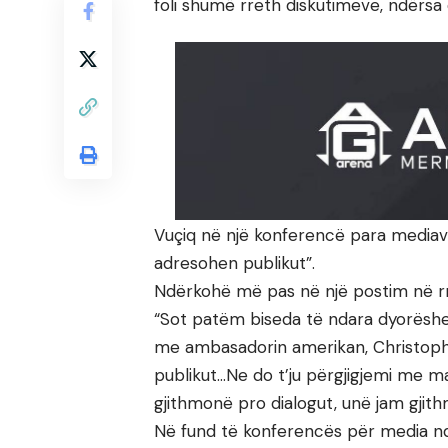
foli shumë rreth diskutimeve, ndërsa 
Vuçiq në një konferencë para mediave
adresohen publikut”.
Ndërkohë më pas në një postim në rrj
“Sot patëm biseda të ndara dyorëshe 
me ambasadorin amerikan, Christophe
publikut…Ne do t’ju përgjigjemi me m
gjithmonë pro dialogut, unë jam gjith
Në fund të konferencës për media ndë