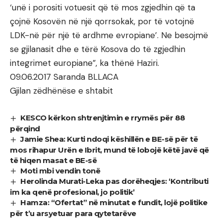
‘unë i porositi votuesit që të mos zgjedhin që ta
çojnë Kosovën në një qorrsokak, por të votojnë
LDK-në për një të ardhme evropiane’. Ne besojmë
se gjilanasit dhe e tërë Kosova do të zgjedhin
integrimet europiane”, ka thënë Haziri.
09.06.2017 Saranda BLLACA
Gjilan zëdhënëse e shtabit
KESCO kërkon shtrenjtimin e rrymës për 88
përqind
Jamie Shea: Kurti ndoqi këshillën e BE-së për të
mos rihapur Urën e Ibrit, mund të lobojë këtë javë që
të hiqen masat e BE-së
Moti mbi vendin tonë
Herolinda Murati-Leka pas dorëheqjes: ‘Kontributi
im ka qenë profesional, jo politik’
Hamza: “Ofertat” në minutat e fundit, lojë politike
për t’u arsyetuar para qytetarëve