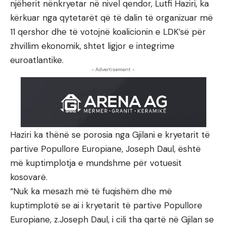
njëherit nënkryetar në nivel qendor, Lutfi Haziri, ka
kërkuar nga qytetarët që të dalin të organizuar më
11 qershor dhe të votojnë koalicionin e LDK’së për
zhvillim ekonomik, shtet ligjor e integrime
euroatlantike.
- Advertisement -
Haziri ka thënë se porosia nga Gjilani e kryetarit të
partive Popullore Europiane, Joseph Daul, është
më kuptimplotja e mundshme për votuesit
kosovarë.
“Nuk ka mesazh më të fuqishëm dhe më
kuptimplotë se ai i kryetarit të partive Popullore
Europiane, z.Joseph Daul, i cili tha qartë në Gjilan se