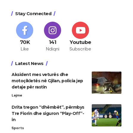
Stay Connected
70K
141
Youtube
Like
Ndiqni
Subscribe
Latest News
Aksident mes veturës dhe
motoçikletës në Gjilan, policia jep
detaje për rastin
Lajme
Drita tregon “dhëmbët”, përmbys
Tre Fiorin dhe siguron “Play-Off”-
in
Sports