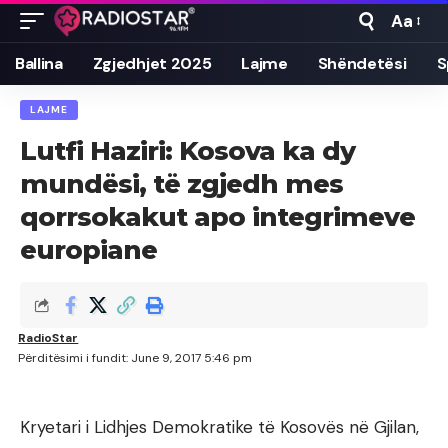
Aa
Font
Resizer
Ballina
Zgjedhjet 2025
Lajme
Shëndetësi
S
LAJME
Lutfi Haziri: Kosova ka dy
mundësi, të zgjedh mes
qorrsokakut apo integrimeve
europiane
RadioStar
Përditësimi i fundit: June 9, 2017 5:46 pm
Kryetari i Lidhjes Demokratike të Kosovës në Gjilan,