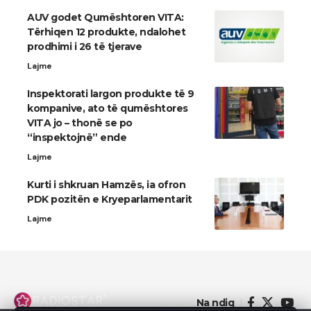
AUV godet Qumështoren VITA:
Tërhiqen 12 produkte, ndalohet
prodhimi i 26 të tjerave
Lajme
Inspektorati largon produkte të 9
kompanive, ato të qumështores
VITA jo – thonë se po
“inspektojnë” ende
Lajme
Kurti i shkruan Hamzës, ia ofron
PDK pozitën e Kryeparlamentarit
Lajme
Na ndiq