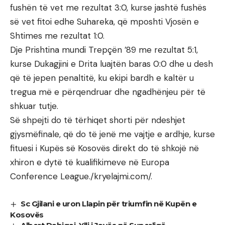
fushën të vet me rezultat 3:0, kurse jashtë fushës
së vet fitoi edhe Suhareka, që mposhti Vjosën e
Shtimes me rezultat 1:0.
Dje Prishtina mundi Trepçën ’89 me rezultat 5:1,
kurse Dukagjini e Drita luajtën baras 0:0 dhe u desh
që të jepen penaltitë, ku ekipi bardh e kaltër u
tregua më e përqendruar dhe ngadhënjeu për të
shkuar tutje.
Së shpejti do të tërhiqet shorti për ndeshjet
gjysmëfinale, që do të jenë me vajtje e ardhje, kurse
fituesi i Kupës së Kosovës direkt do të shkojë në
xhiron e dytë të kualifikimeve në Europa
Conference League./kryelajmi.com/.
Sc Gjilani e uron Llapin për triumfin në Kupën e
Kosovës