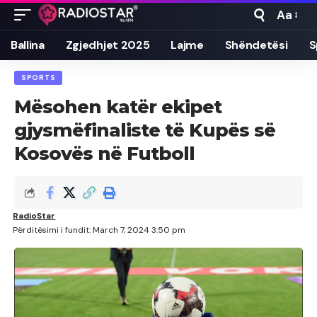
Aa
Font
Resizer
Ballina
Zgjedhjet 2025
Lajme
Shëndetësi
S
SPORTS
Mësohen katër ekipet
gjysmëfinaliste të Kupës së
Kosovës në Futboll
RadioStar
Përditësimi i fundit: March 7, 2024 3:50 pm