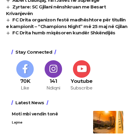
Albert Dabiqaj, Ylli i Javës në Superligë
Zyrtare: SC Gjilani nënshkruan me Besart
Krivanjevën
FC Drita organizon festë madhështore për titullin
e kampionit – “Champions Night” më 25 maj në Gjilan
FC Drita humb miqësoren kundër Shkëndijës
Stay Connected
70K
141
Youtube
Like
Ndiqni
Subscribe
Latest News
Moti mbi vendin tonë
Lajme