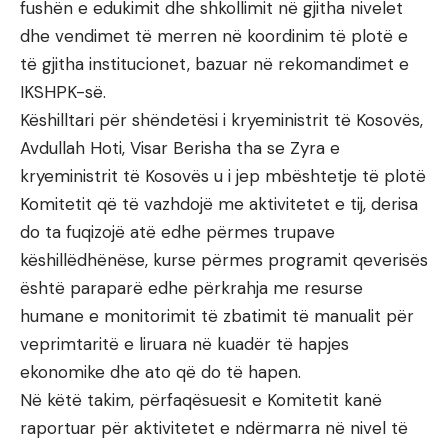
fushën e edukimit dhe shkollimit në gjitha nivelet
dhe vendimet të merren në koordinim të plotë e
të gjitha institucionet, bazuar në rekomandimet e
IKSHPK-së.
Këshilltari për shëndetësi i kryeministrit të Kosovës,
Avdullah Hoti, Visar Berisha tha se Zyra e
kryeministrit të Kosovës u i jep mbështetje të plotë
Komitetit që të vazhdojë me aktivitetet e tij, derisa
do ta fuqizojë atë edhe përmes trupave
këshillëdhënëse, kurse përmes programit qeverisës
është paraparë edhe përkrahja me resurse
humane e monitorimit të zbatimit të manualit për
veprimtaritë e liruara në kuadër të hapjes
ekonomike dhe ato që do të hapen.
Në këtë takim, përfaqësuesit e Komitetit kanë
raportuar për aktivitetet e ndërmarra në nivel të