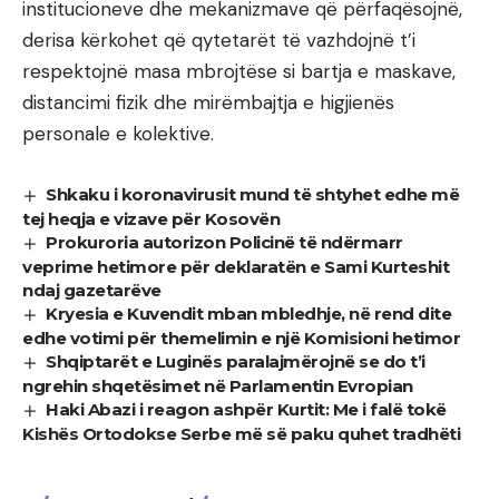
institucioneve dhe mekanizmave që përfaqësojnë,
derisa kërkohet që qytetarët të vazhdojnë t’i
respektojnë masa mbrojtëse si bartja e maskave,
distancimi fizik dhe mirëmbajtja e higjienës
personale e kolektive.
Shkaku i koronavirusit mund të shtyhet edhe më
tej heqja e vizave për Kosovën
Prokuroria autorizon Policinë të ndërmarr
veprime hetimore për deklaratën e Sami Kurteshit
ndaj gazetarëve
Kryesia e Kuvendit mban mbledhje, në rend dite
edhe votimi për themelimin e një Komisioni hetimor
Shqiptarët e Luginës paralajmërojnë se do t’i
ngrehin shqetësimet në Parlamentin Evropian
Haki Abazi i reagon ashpër Kurtit: Me i falë tokë
Kishës Ortodokse Serbe më së paku quhet tradhëti