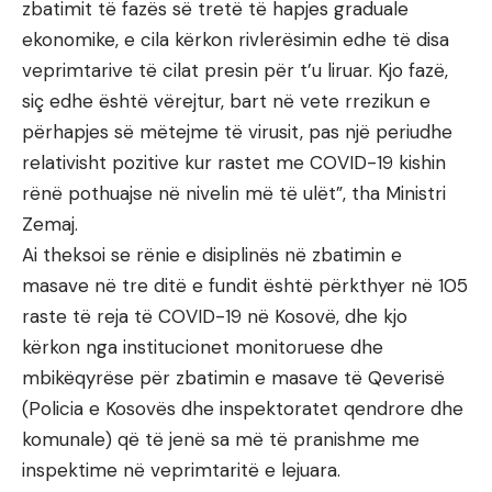
zbatimit të fazës së tretë të hapjes graduale
ekonomike, e cila kërkon rivlerësimin edhe të disa
veprimtarive të cilat presin për t’u liruar. Kjo fazë,
siç edhe është vërejtur, bart në vete rrezikun e
përhapjes së mëtejme të virusit, pas një periudhe
relativisht pozitive kur rastet me COVID-19 kishin
rënë pothuajse në nivelin më të ulët”, tha Ministri
Zemaj.
Ai theksoi se rënie e disiplinës në zbatimin e
masave në tre ditë e fundit është përkthyer në 105
raste të reja të COVID-19 në Kosovë, dhe kjo
kërkon nga institucionet monitoruese dhe
mbikëqyrëse për zbatimin e masave të Qeverisë
(Policia e Kosovës dhe inspektoratet qendrore dhe
komunale) që të jenë sa më të pranishme me
inspektime në veprimtaritë e lejuara.