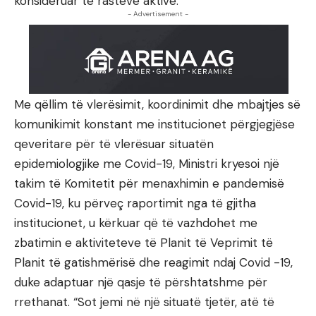
konsideruar të rasteve aktive.
- Advertisement -
Me qëllim të vlerësimit, koordinimit dhe mbajtjes së
komunikimit konstant me institucionet përgjegjëse
qeveritare për të vlerësuar situatën
epidemiologjike me Covid-19, Ministri kryesoi një
takim të Komitetit për menaxhimin e pandemisë
Covid-19, ku përveç raportimit nga të gjitha
institucionet, u kërkuar që të vazhdohet me
zbatimin e aktiviteteve të Planit të Veprimit të
Planit të gatishmërisë dhe reagimit ndaj Covid -19,
duke adaptuar një qasje të përshtatshme për
rrethanat. “Sot jemi në një situatë tjetër, atë të