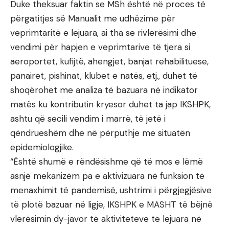
Duke theksuar faktin se MSh është në proces të
përgatitjes së Manualit me udhëzime për
veprimtaritë e lejuara, ai tha se rivlerësimi dhe
vendimi për hapjen e veprimtarive të tjera si
aeroportet, kufijtë, ahengjet, banjat rehabilituese,
panairet, pishinat, klubet e natës, etj., duhet të
shoqërohet me analiza të bazuara në indikator
matës ku kontributin kryesor duhet ta jap IKSHPK,
ashtu që secili vendim i marrë, të jetë i
qëndrueshëm dhe në përputhje me situatën
epidemiologjike.
“Është shumë e rëndësishme që të mos e lëmë
asnjë mekanizëm pa e aktivizuara në funksion të
menaxhimit të pandemisë, ushtrimi i përgjegjësive
të plotë bazuar në ligje, IKSHPK e MASHT të bëjnë
vlerësimin dy-javor të aktiviteteve të lejuara në