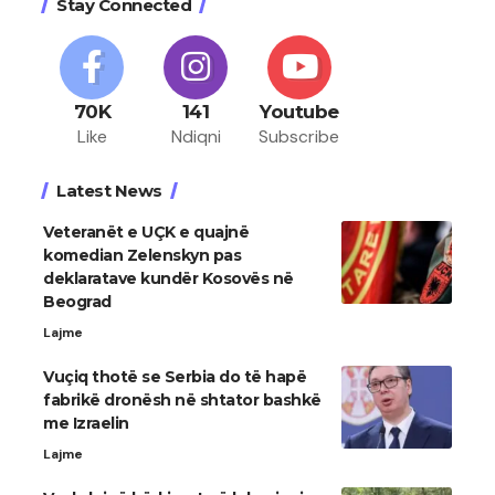
Stay Connected
70K
141
Youtube
Like
Ndiqni
Subscribe
Latest News
Veteranët e UÇK e quajnë
komedian Zelenskyn pas
deklaratave kundër Kosovës në
Beograd
Lajme
Vuçiq thotë se Serbia do të hapë
fabrikë dronësh në shtator bashkë
me Izraelin
Lajme