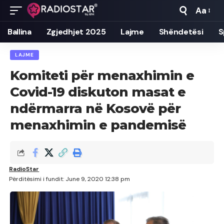
Aa
Font
Resizer
Ballina
Zgjedhjet 2025
Lajme
Shëndetësi
S
LAJME
Komiteti për menaxhimin e
Covid-19 diskuton masat e
ndërmarra në Kosovë për
menaxhimin e pandemisë
RadioStar
Përditësimi i fundit: June 9, 2020 12:38 pm