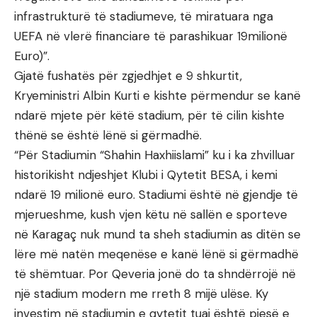
infrastrukturë të stadiumeve, të miratuara nga
UEFA në vlerë financiare të parashikuar 19milionë
Euro)”.
Gjatë fushatës për zgjedhjet e 9 shkurtit,
Kryeministri Albin Kurti e kishte përmendur se kanë
ndarë mjete për këtë stadium, për të cilin kishte
thënë se është lënë si gërmadhë.
“Për Stadiumin “Shahin Haxhiislami” ku i ka zhvilluar
historikisht ndjeshjet Klubi i Qytetit BESA, i kemi
ndarë 19 milionë euro. Stadiumi është në gjendje të
mjerueshme, kush vjen këtu në sallën e sporteve
në Karagaç nuk mund ta sheh stadiumin as ditën se
lëre më natën meqenëse e kanë lënë si gërmadhë
të shëmtuar. Por Qeveria jonë do ta shndërrojë në
një stadium modern me rreth 8 mijë ulëse. Ky
investim në stadiumin e qytetit tuaj është pjesë e