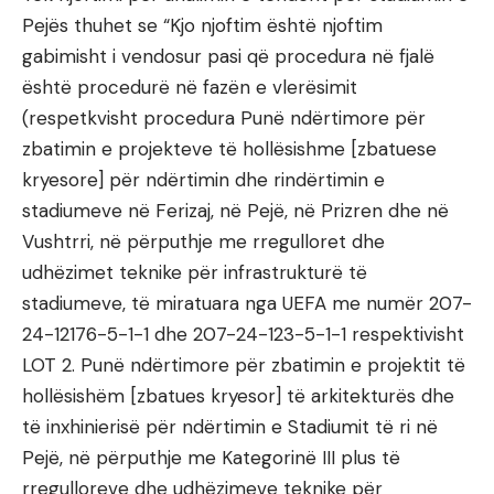
Pejës thuhet se “Kjo njoftim është njoftim
gabimisht i vendosur pasi që procedura në fjalë
është procedurë në fazën e vlerësimit
(respetkvisht procedura Punë ndërtimore për
zbatimin e projekteve të hollësishme [zbatuese
kryesore] për ndërtimin dhe rindërtimin e
stadiumeve në Ferizaj, në Pejë, në Prizren dhe në
Vushtrri, në përputhje me rregulloret dhe
udhëzimet teknike për infrastrukturë të
stadiumeve, të miratuara nga UEFA me numër 207-
24-12176-5-1-1 dhe 207-24-123-5-1-1 respektivisht
LOT 2. Punë ndërtimore për zbatimin e projektit të
hollësishëm [zbatues kryesor] të arkitekturës dhe
të inxhinierisë për ndërtimin e Stadiumit të ri në
Pejë, në përputhje me Kategorinë III plus të
rregulloreve dhe udhëzimeve teknike për