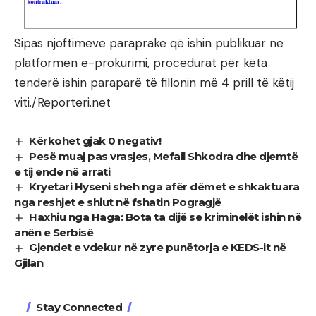
Sipas njoftimeve paraprake që ishin publikuar në
platformën e-prokurimi, procedurat për këta
tenderë ishin paraparë të fillonin më 4 prill të këtij
viti./Reporteri.net
Kërkohet gjak 0 negativ!
Pesë muaj pas vrasjes, Mefail Shkodra dhe djemtë
e tij ende në arrati
Kryetari Hyseni sheh nga afër dëmet e shkaktuara
nga reshjet e shiut në fshatin Pogragjë
Haxhiu nga Haga: Bota ta dijë se kriminelët ishin në
anën e Serbisë
Gjendet e vdekur në zyre punëtorja e KEDS-it në
Gjilan
Stay Connected