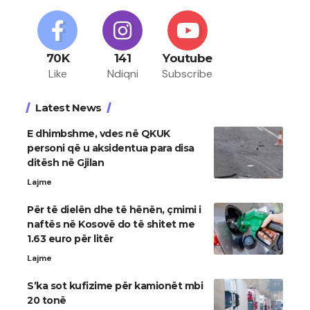
70K
141
Youtube
Like
Ndiqni
Subscribe
Latest News
E dhimbshme, vdes në QKUK
personi që u aksidentua para disa
ditësh në Gjilan
Lajme
Për të dielën dhe të hënën, çmimi i
naftës në Kosovë do të shitet me
1.63 euro për litër
Lajme
S’ka sot kufizime për kamionët mbi
20 tonë