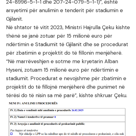
24-8996-5-1-1 dhe 207-24-079-5-1-1)”, është
arsyetimi për anulimin e tenderit për stadiumin e
Gjilanit.
Në shtator të vitit 2023, Ministri Hajrulla Çeku kishte
thënë se janë zotuar për 15 milionë euro për
ndërtimin e Stadiumit të Gjilanit dhe se procedurat
për zbatimin e projektit do të fillonin menjëherë.
“Në marrëveshjen e sotme me kryetarin Alban
Hyseni, zotuam 15 milionë euro për ndërtimin e
stadiumit. Procedurat e nevojshme për zbatimin e
projektit do të fillojnë menjëherë dhe punimet në
tërësi do të nisin sa më parë”, kishte shkruar Çeku.