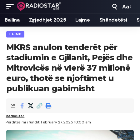
Aa
Font
Resizer
Ballina
Zgjedhjet 2025
Lajme
Shëndetësi
S
LAJME
MKRS anulon tenderët për
stadiumin e Gjilanit, Pejës dhe
Mitrovicës në vlerë 37 milionë
euro, thotë se njoftimet u
publikuan gabimisht
RadioStar
Përditësimi i fundit: February 27, 2025 10:00 am