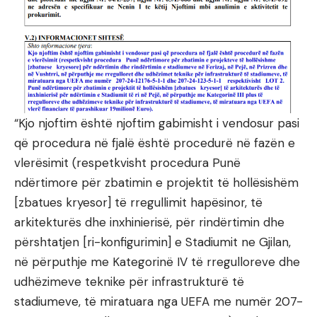
“Kjo njoftim është njoftim gabimisht i vendosur pasi
që procedura në fjalë është procedurë në fazën e
vlerësimit (respetkvisht procedura Punë
ndërtimore për zbatimin e projektit të hollësishëm
[zbatues kryesor] të rregullimit hapësinor, të
arkitekturës dhe inxhinierisë, për rindërtimin dhe
përshtatjen [ri-konfigurimin] e Stadiumit ne Gjilan,
në përputhje me Kategorinë IV të rregulloreve dhe
udhëzimeve teknike për infrastrukturë të
stadiumeve, të miratuara nga UEFA me numër 207-