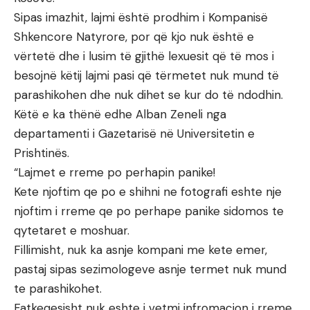
Sipas imazhit, lajmi është prodhim i Kompanisë
Shkencore Natyrore, por që kjo nuk është e
vërtetë dhe i lusim të gjithë lexuesit që të mos i
besojnë këtij lajmi pasi që tërmetet nuk mund të
parashikohen dhe nuk dihet se kur do të ndodhin.
Këtë e ka thënë edhe Alban Zeneli nga
departamenti i Gazetarisë në Universitetin e
Prishtinës.
“Lajmet e rreme po perhapin panike!
Kete njoftim qe po e shihni ne fotografi eshte nje
njoftim i rreme qe po perhape panike sidomos te
qytetaret e moshuar.
Fillimisht, nuk ka asnje kompani me kete emer,
pastaj sipas sezimologeve asnje termet nuk mund
te parashikohet.
Fatkeqesisht nuk eshte i vetmi infromacion i rreme