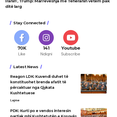
Iranin’, Trump: Marrëveshja me Teheranin vetëm pak
ditë larg
Stay Connected
70K
141
Youtube
Like
Ndiqni
Subscribe
Latest News
Reagon LDK: Kuvendi duhet të
konstituohet brenda afatit të
përcaktuar nga Gjykata
Kushtetuese
Lajme
PDK: Kurti po e vendos interesin
partiak mbi Kushtetutën e Kosovës