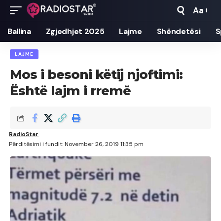
Aa
Font
Resizer
Ballina
Zgjedhjet 2025
Lajme
Shëndetësi
S
LAJME
Mos i besoni këtij njoftimi:
Është lajm i rremë
RadioStar
Përditësimi i fundit: November 26, 2019 11:35 pm