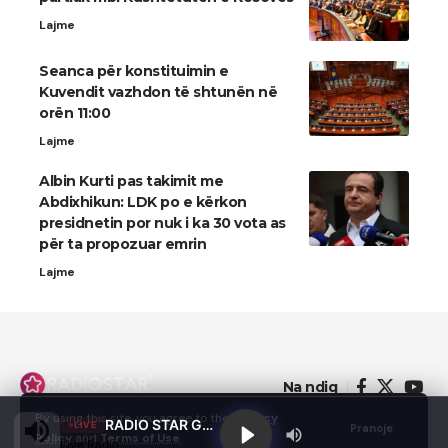
Lajme
Seanca për konstituimin e
Kuvendit vazhdon të shtunën në
orën 11:00
Lajme
Albin Kurti pas takimit me
Abdixhikun: LDK po e kërkon
presidnetin por nuk i ka 30 vota as
për ta propozuar emrin
Lajme
Na ndiq
By using this site, you agree to the
Privacy
RADIO STAR GJILAN
LIVE
Pranoje
Policy
and
Terms of Use
.
Live Radio