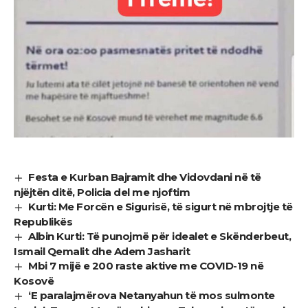
Festa e Kurban Bajramit dhe Vidovdani në të
njëjtën ditë, Policia del me njoftim
Kurti: Me Forcën e Sigurisë, të sigurt në mbrojtje të
Republikës
Albin Kurti: Të punojmë për idealet e Skënderbeut,
Ismail Qemalit dhe Adem Jasharit
Mbi 7 mijë e 200 raste aktive me COVID-19 në
Kosovë
‘E paralajmërova Netanyahun të mos sulmonte