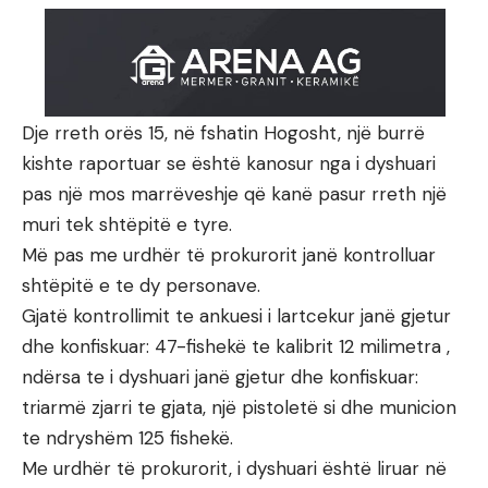
Dje rreth orës 15, në fshatin Hogosht, një burrë
kishte raportuar se është kanosur nga i dyshuari
pas një mos marrëveshje që kanë pasur rreth një
muri tek shtëpitë e tyre.
Më pas me urdhër të prokurorit janë kontrolluar
shtëpitë e te dy personave.
Gjatë kontrollimit te ankuesi i lartcekur janë gjetur
dhe konfiskuar: 47-fishekë te kalibrit 12 milimetra ,
ndërsa te i dyshuari janë gjetur dhe konfiskuar:
triarmë zjarri te gjata, një pistoletë si dhe municion
te ndryshëm 125 fishekë.
Me urdhër të prokurorit, i dyshuari është liruar në