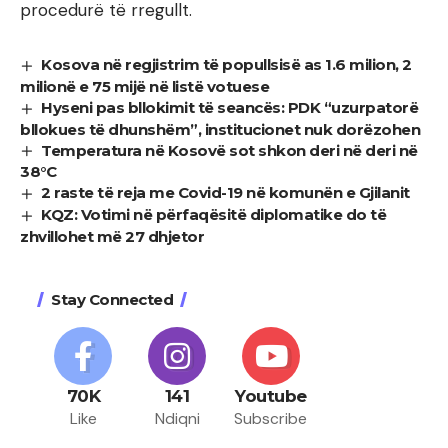
procedurë të rregullt.
Kosova në regjistrim të popullsisë as 1.6 milion, 2
milionë e 75 mijë në listë votuese
Hyseni pas bllokimit të seancës: PDK “uzurpatorë
bllokues të dhunshëm”, institucionet nuk dorëzohen
Temperatura në Kosovë sot shkon deri në deri në
38°C
2 raste të reja me Covid-19 në komunën e Gjilanit
KQZ: Votimi në përfaqësitë diplomatike do të
zhvillohet më 27 dhjetor
Stay Connected
70K
141
Youtube
Like
Ndiqni
Subscribe