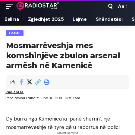
Aa
Font
Resizer
Ballina
Zgjedhjet 2025
Lajme
Shëndetësi
S
LAJME
Mosmarrëveshja mes
komshinjëve zbulon arsenal
armësh në Kamenicë
RadioStar
Përditësimi i fundit: June 30, 2018 10:59 am
Dy burra nga Kamenica ia ‘panë sherrin’, një
mosmarrëveshje të tyre që u raportua në polici.
- Advertisement -