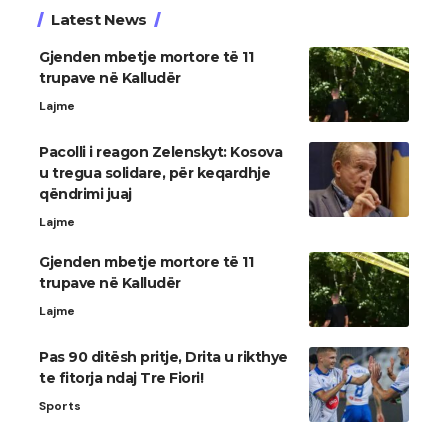
Latest News
Gjenden mbetje mortore të 11
trupave në Kalludër
Lajme
Pacolli i reagon Zelenskyt: Kosova
u tregua solidare, për keqardhje
qëndrimi juaj
Lajme
Gjenden mbetje mortore të 11
trupave në Kalludër
Lajme
Pas 90 ditësh pritje, Drita u rikthye
te fitorja ndaj Tre Fiori!
Sports