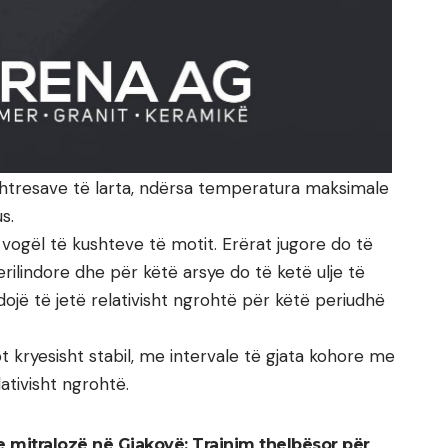
shtresave të larta, ndërsa temperatura maksimale
s.
ogël të kushteve të motit. Erërat jugore do të
ilindore dhe për këtë arsye do të ketë ulje të
jë të jetë relativisht ngrohtë për këtë periudhë
kryesisht stabil, me intervale të gjata kohore me
lativisht ngrohtë.
 mitralozë në Gjakovë: Trajnim thelbësor për