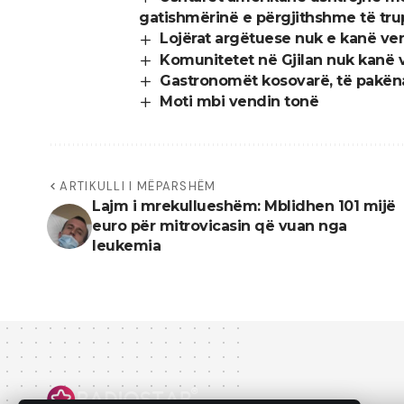
gatishmërinë e përgjithshme të tr
Lojërat argëtuese nuk e kanë ve
Komunitetet në Gjilan nuk kanë v
Gastronomët kosovarë, të pakëna
Moti mbi vendin tonë
ARTIKULLI I MËPARSHËM
Lajm i mrekullueshëm: Mblidhen 101 mijë
euro për mitrovicasin që vuan nga
leukemia