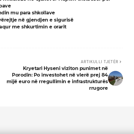
upave
ndin mu para shkollave
ërejtje në gjendjen e sigurisë
qur me shkurtimin e orarit
ARTIKULLI TJETËR
Kryetari Hyseni viziton punimet në
Porodin: Po investohet në vlerë prej 84
mijë euro në rregullimin e infrastrukturës
rrugore