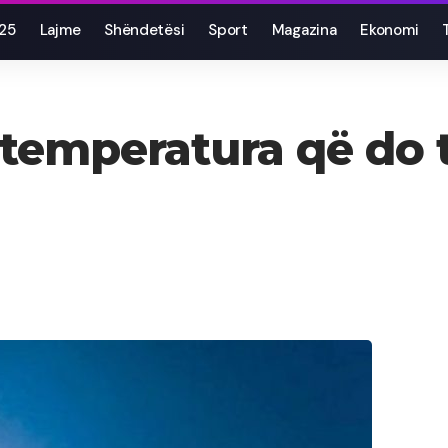
025
Lajme
Shëndetësi
Sport
Magazina
Ekonomi
 temperatura që do t