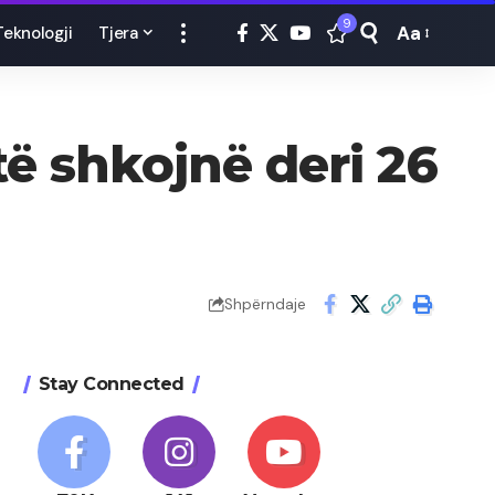
9
Aa
Teknologji
Tjera
Font
Resizer
ë shkojnë deri 26
Shpërndaje
Stay Connected