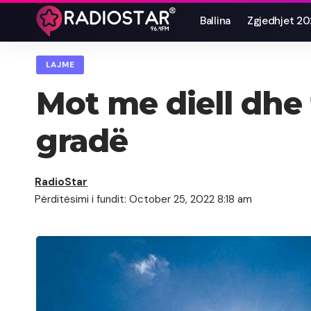
Ballina
Zgjedhjet 2
LAJME
Mot me diell dhe
gradë
RadioStar
Përditësimi i fundit: October 25, 2022 8:18 am