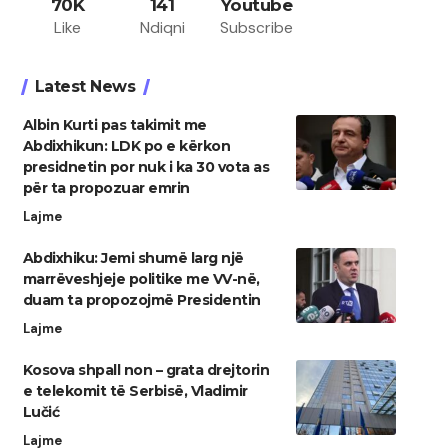
70K
141
Youtube
Like
Ndiqni
Subscribe
Latest News
Albin Kurti pas takimit me
Abdixhikun: LDK po e kërkon
presidnetin por nuk i ka 30 vota as
për ta propozuar emrin
Lajme
Abdixhiku: Jemi shumë larg një
marrëveshjeje politike me VV-në,
duam ta propozojmë Presidentin
Lajme
Kosova shpall non – grata drejtorin
e telekomit të Serbisë, Vladimir
Lučić
Lajme