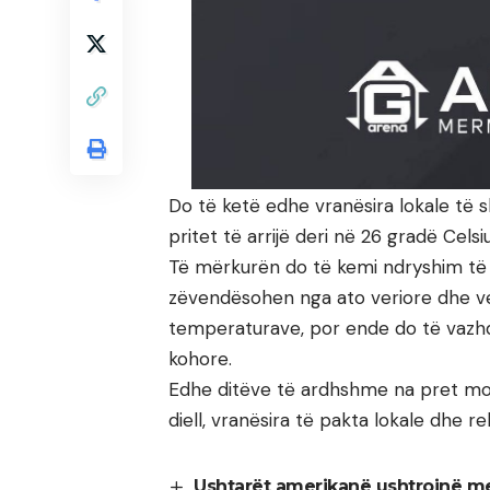
Do të ketë edhe vranësira lokale të 
pritet të arrijë deri në 26 gradë Celsiu
Të mërkurën do të kemi ndryshim të v
zëvendësohen nga ato veriore dhe ver
temperaturave, por ende do të vazhdo
kohore.
Edhe ditëve të ardhshme na pret mot 
diell, vranësira të pakta lokale dhe re
Ushtarët amerikanë ushtrojnë me