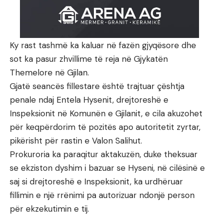
Ky rast tashmë ka kaluar në fazën gjyqësore dhe
sot ka pasur zhvillime të reja në Gjykatën
Themelore në Gjilan.
Gjatë seancës fillestare është trajtuar çështja
penale ndaj Entela Hysenit, drejtoreshë e
Inspeksionit në Komunën e Gjilanit, e cila akuzohet
për keqpërdorim të pozitës apo autoritetit zyrtar,
pikërisht për rastin e Valon Salihut.
Prokuroria ka paraqitur aktakuzën, duke theksuar
se ekziston dyshim i bazuar se Hyseni, në cilësinë e
saj si drejtoreshë e Inspeksionit, ka urdhëruar
fillimin e një rrënimi pa autorizuar ndonjë person
për ekzekutimin e tij.