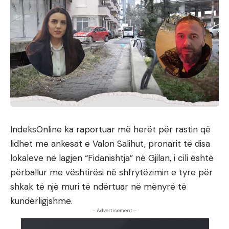
IndeksOnline ka raportuar më herët për rastin që
lidhet me ankesat e Valon Salihut, pronarit të disa
lokaleve në lagjen “Fidanishtja” në Gjilan, i cili është
përballur me vështirësi në shfrytëzimin e tyre për
shkak të një muri të ndërtuar në mënyrë të
kundërligjshme.
- Advertisement -