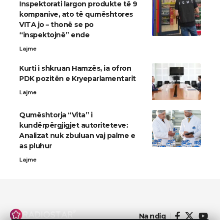
Inspektorati largon produkte të 9
kompanive, ato të qumështores
VITA jo – thonë se po
“inspektojnë” ende
Lajme
Kurti i shkruan Hamzës, ia ofron
PDK pozitën e Kryeparlamentarit
Lajme
Qumështorja “Vita” i
kundërpërgjigjet autoriteteve:
Analizat nuk zbuluan vaj palme e
as pluhur
Lajme
Na ndiq