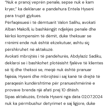
“Nuk e pranoj veprën penale, sepse nuk e kam
kryer,” ka deklaruar e pandehura Entela Hyseni
para trupit gjykues.
Përfaqësuesi i të dëmtuarit Valon Salihu, avokati
Alban Makolli, iu bashkëngjit ndjekjes penale dhe
kërkoi kompensim të dëmit, duke theksuar se
rrënimi ende nuk është ekzekutuar, ashtu siç
përshkruhet në aktakuzë.
Avokati mbrojtës i të pandehurës, Abdylaziz Sadiku,
deklaroi se i bashkohet plotësisht fjalëve të klientes
së tij dhe theksoi se, meqë nuk është pranuar
fajësia, Hyseni dhe mbrojtësi i saj kanë të drejtë të
paraqesin kundërshtime për pranueshmërinë e
provave brenda një afati prej 10 ditësh.
Sipas aktakuzës, Entela Hyseni nga data 02.07.2024
nuk ka përmbushur detyrimet e saj ligjore, duke