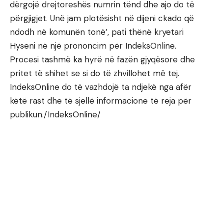
dërgojë drejtoreshës numrin tënd dhe ajo do të
përgjigjet. Unë jam plotësisht në dijeni ckado që
ndodh në komunën tonë’, pati thënë kryetari
Hyseni në një prononcim për IndeksOnline.
Procesi tashmë ka hyrë në fazën gjyqësore dhe
pritet të shihet se si do të zhvillohet më tej.
IndeksOnline do të vazhdojë ta ndjekë nga afër
këtë rast dhe të sjellë informacione të reja për
publikun./IndeksOnline/