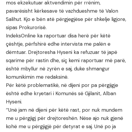
mos ekzekutuar aktvendimin për rrënim,
pavarësisht kërkesave të vazhdueshme të Valon
Salihut. Kjo e bën atë përgjegjëse për shkelje ligjore,
sipas Prokurorisë.
IndeksOnline ka raportuar disa herë për këtë
çështje, përfshirë edhe intervista me palën e
dëmtuar. Drejtoresha Hyseni ka refuzuar të japë
sqarime për rastin dhe, siç kemi raportuar më parë,
është mbyllur në zyrën e saj, duke shmangur
komunikimin me redaksinë.
Për këtë problematikë, në dijeni por pa përgjigje
është edhe kryetari i Komunës së Gjilanit, Alban
Hyseni.
‘’Unë jam në dijeni për këtë rast, por nuk mundem
me u përgjigj për drejtoreshën. Nëse ajo nuk gjenë
kohë me u përgjigjë për detyrat e saj. Unë po ja