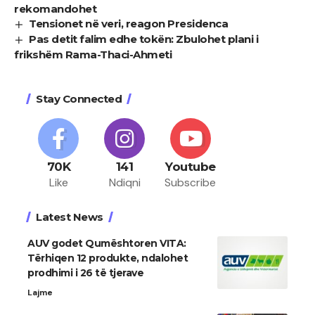
rekomandohet
Tensionet në veri, reagon Presidenca
Pas detit falim edhe tokën: Zbulohet plani i
frikshëm Rama-Thaci-Ahmeti
Stay Connected
70K
141
Youtube
Like
Ndiqni
Subscribe
Latest News
AUV godet Qumështoren VITA:
Tërhiqen 12 produkte, ndalohet
prodhimi i 26 të tjerave
Lajme