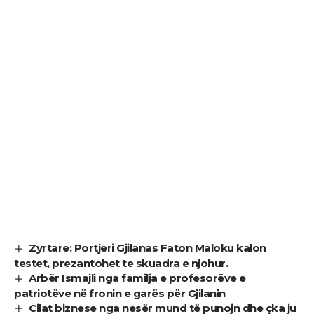
Zyrtare: Portjeri Gjilanas Faton Maloku kalon
testet, prezantohet te skuadra e njohur.
Arbër Ismajli nga familja e profesorëve e
patriotëve në fronin e garës për Gjilanin
Cilat biznese nga nesër mund të punojn dhe çka ju