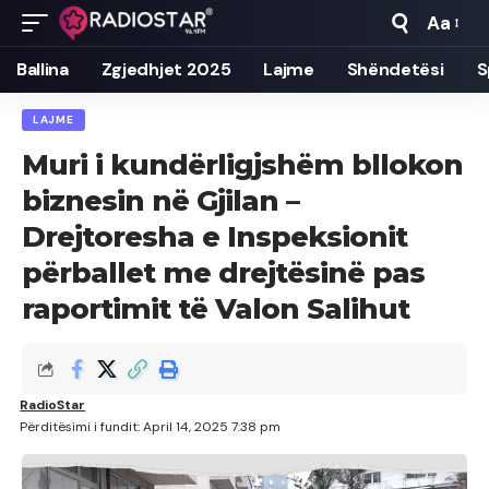
Aa
Font
Resizer
Ballina
Zgjedhjet 2025
Lajme
Shëndetësi
S
LAJME
Muri i kundërligjshëm bllokon
biznesin në Gjilan –
Drejtoresha e Inspeksionit
përballet me drejtësinë pas
raportimit të Valon Salihut
RadioStar
Përditësimi i fundit: April 14, 2025 7:38 pm