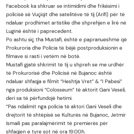
Facebook ka shkruar se intimidimi dhe frikësimi i
policisë së Vuçiqit dhe satelitëve të tij (Arifi) për të
ndaluar prodhimet artistike dhe shprehjen e lirë në
Luginë është i paprecedent.
Po ashtu siç tha Mustafi, është e papranueshme që
Prokuroria dhe Policia të bëjë postproduksionin e
filmave si rasti i vetëm në botë.
Mustafi gjatë shkrimit të tij u shpreh se me urdhër
të Prokurorisë dhe Policisë në Bujanoc është
ndaluar shfaqja e filmit “Heshtja Vret” & “I Pabesi”
nga produksioni “Colosseum” të aktorit Gani Veseli,
deri sa të përfundojë hetimi.
“Pas ndalimit nga policia të aktori Gani Veseli dhe
drejtorit të shtëpisë se Kulturës në Bujanoc, Jetmir
Ismaili pas paralajmërimit të premierës për
shfaqjen e tyre sot në ora 19:00h.