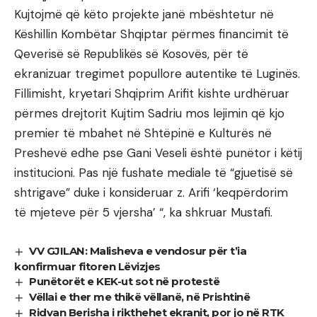
Kujtojmë që këto projekte janë mbështetur në
Këshillin Kombëtar Shqiptar përmes financimit të
Qeverisë së Republikës së Kosovës, për të
ekranizuar tregimet popullore autentike të Luginës.
Fillimisht, kryetari Shqiprim Arifit kishte urdhëruar
përmes drejtorit Kujtim Sadriu mos lejimin që kjo
premier të mbahet në Shtëpinë e Kulturës në
Preshevë edhe pse Gani Veseli është punëtor i këtij
institucioni. Pas një fushate mediale të “gjuetisë së
shtrigave” duke i konsideruar z. Arifi ‘keqpërdorim
të mjeteve për 5 vjersha’ “, ka shkruar Mustafi.
VV GJILAN: Malisheva e vendosur për t’ia
konfirmuar fitoren Lëvizjes
Punëtorët e KEK-ut sot në protestë
Vëllai e ther me thikë vëllanë, në Prishtinë
Ridvan Berisha i rikthehet ekranit, por jo në RTK