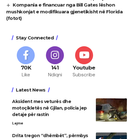
Kompania e financuar nga Bill Gates lëshon
mushkonjat e modifikuara gjenetikisht në Florida
(fotot)
Stay Connected
70K
141
Youtube
Like
Ndiqni
Subscribe
Latest News
Aksident mes veturës dhe
motoçikletës në Gjilan, policia jep
detaje për rastin
Lajme
Drita tregon “dhëmbët”, përmbys