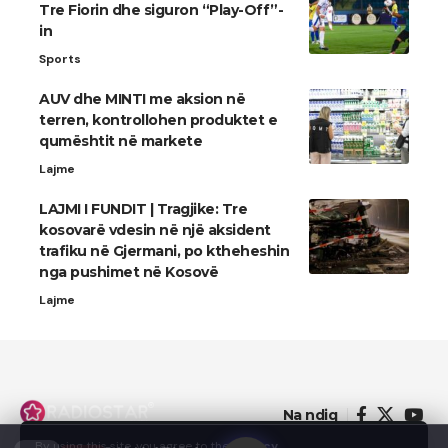
Tre Fiorin dhe siguron “Play-Off”-
in
Sports
AUV dhe MINTI me aksion në
terren, kontrollohen produktet e
qumështit në markete
Lajme
LAJMI I FUNDIT | Tragjike: Tre
kosovarë vdesin në një aksident
trafiku në Gjermani, po ktheheshin
nga pushimet në Kosovë
Lajme
Na ndiq
By using this site, you agree to the
Privacy