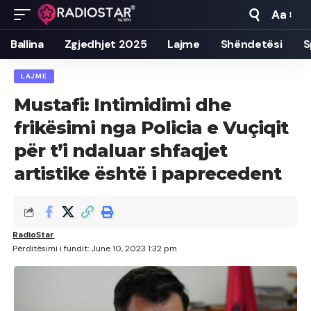
Aa
Font
Resizer
Ballina
Zgjedhjet 2025
Lajme
Shëndetësi
S
LAJME
Mustafi: Intimidimi dhe
frikësimi nga Policia e Vuçiqit
për t’i ndaluar shfaqjet
artistike është i paprecedent
RadioStar
Përditësimi i fundit: June 10, 2023 1:32 pm