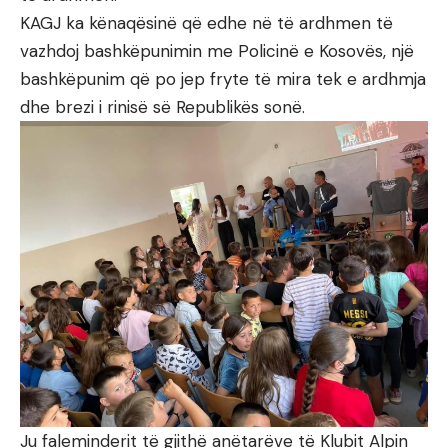
KAGJ ka kënaqësinë që edhe në të ardhmen të
vazhdoj bashkëpunimin me Policinë e Kosovës, një
bashkëpunim që po jep fryte të mira tek e ardhmja
dhe brezi i rinisë së Republikës sonë.
Ju faleminderit të gjithë anëtarëve të Klubit Alpin