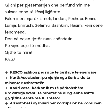
Gjilani për pjesëmarrjen dhe përfundimin me
sukses edhe të kësaj ligjërate.
Faleminers njerëz Ismeti, Liridoni, Rexhepi, Emini,
Lumja, Emrushi, Selamiu, Bashkimi, Hasimi, keni qenë
fenomenal.
Deri në ecjen tjetër ruani shëndetin.
Po vijnë ecje të mëdha..
Gjithë të mirat
KAGJ
KESCO aplikon për rritje të tarifave të energjisë
Kurti: Asociacioni pa njohje nga Serbia do ta
minonte Kushtetutën
Kadri Veseli kërkon lirim të përkohshëm,
Prokurorja West: Të mbetet në burg, edhe ashtu
gjyqi final është më 16 shtator
Arrestohet i dyshuari për korrupsion në Komunën