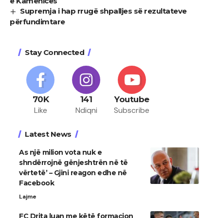
e Kamenicës
Supremja i hap rrugë shpalljes së rezultateve
përfundimtare
Stay Connected
70K
141
Youtube
Like
Ndiqni
Subscribe
Latest News
As një milion vota nuk e
shndërrojnë gënjeshtrën në të
vërtetë’ – Gjini reagon edhe në
Facebook
Lajme
FC Drita luan me këtë formacion