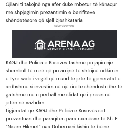
Gjilani ti takojnë nga afër duke mbetur të kënaqur
me shpjegimin prezantimin e benifiteve
shëndetësore që sjell bjeshkataria.
- Advertisement -
KAGJ dhe Policia e Kosovës tashmë po japin një
shembull të mirë që po arrijnë të shtrijnë ndikimin
e tyre sado i vogël që mund të jetë të gjeneratat e
ardhshme si investim në një rini të shëndosh dhe të
gatshme me u përball me sfidat që i presin në
jetën në vazhdim.
Ligjëratat që KAGJ dhe Policia e Kosovës sot
prezantuan dhe paraqiten para nxënësve të Sh. F
“Nazim Hikmet” nga Dobërqani kishin të bëjnë