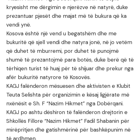
kryesisht me dërgimin e njerëzve në natyrë, duke
prezantuar pjesët dhe majat më të bukura që ka
vendi ynë.
Kosova është një vend u begatshëm dhe me
bukuritë që sjell vendi dhe natyra jonë, në jo vetëm
që duhet të mburremi, por duhet të punojmë
shumë të prezantojmë para botës, duke berë që të
tërhiqen turist të huaj për të shijuar dhe prekur nga
afër bukuritë natyrore të Kosovës.
KAGJ falënderon mësuesen dhe aktivisten e Klubit
Teuta Selishta për organizimin e kësaj ligjërate më
nxënësit e Sh. F “Nazim Hikmet” nga Dobërqani.
KAGJ po ashtu dëshiron të falënderon drejtorin e
Shkollës Fillore “Nazim Hikmet” Fadil Shabanin për
mirëpritjen dhe gatishmërinë për bashkëpunim në
të ardhmen.