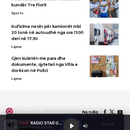
kundër Tre Fiorit
Sports
Kufizime nesër për kamionët mbi
20 tonë në autoudhë nga ora 11:00
deri në 17:30
Lajme
Gjen kuletën me para dhe
dokumente, qytetari nga Vitia e
dorëzon në Polici
Lajme
Na ndiq
By using this site, you agree to the
Privacy
RADIO STAR GJILAN
LIVE
Pranoje
Policy
and
Terms of Use
.
Live Radio
© 2022 - Domainterm.com - All Rights Reserved.