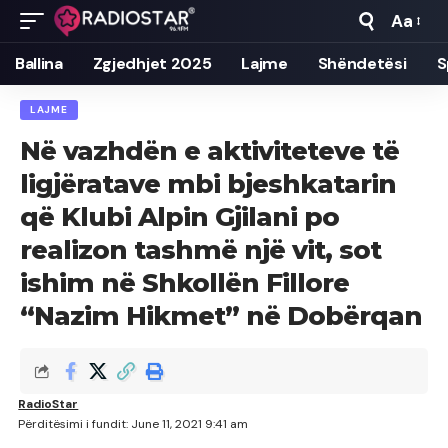
Aa
Font
Resizer
Ballina
Zgjedhjet 2025
Lajme
Shëndetësi
S
LAJME
Në vazhdën e aktiviteteve të
ligjëratave mbi bjeshkatarin
që Klubi Alpin Gjilani po
realizon tashmë një vit, sot
ishim në Shkollën Fillore
“Nazim Hikmet” në Dobërqan
RadioStar
Përditësimi i fundit: June 11, 2021 9:41 am