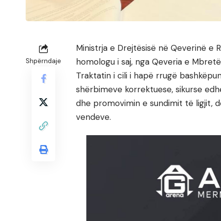
Ministrja e Drejtësisë në Qeverinë e 
homologu i saj, nga Qeveria e Mbret
Shpërndaje
Traktatin i cili i hapë rrugë bashkë
shërbimeve korrektuese, sikurse edhe
dhe promovimin e sundimit të ligjit, 
vendeve.