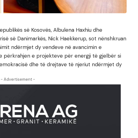
Republikës së Kosovës, Albulena Haxhiu dhe
ërisë së Danimarkës, Nick Haekkerup, sot nënshkruan
punimit ndërmjet dy vendeve në avancimin e
 përkrahjen e projekteve për energji të gjelbër si
demokracisë dhe të drejtave të njeriut ndërmjet dy
- Advertisement -