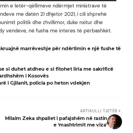
imin e letër-qëllimeve ndërmjet ministrave të
ndeve me datën 21 dhjetor 2021, i cili shprehë
nimit politik dhe zhvillimor, duke nxitur dhe
t dy vendeve, në fusha me interes të përbashkët.
kruajnë marrëveshje për ndërtimin e një fushe të
e si duhet atdheu e si fitohet liria me sakrificë
 ardhshëm i Kosovës
ë i Gjilanit, policia po heton vdekjen
ARTIKULLI TJETËR
Milaim Zeka shpallet i pafajshëm në rastin
e ‘mashtrimit me viza’