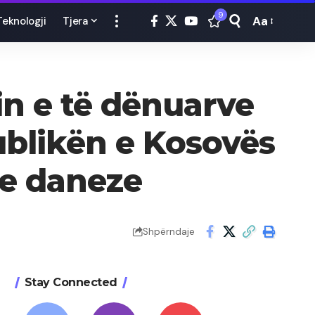
9
Aa
Teknologji
Tjera
Font
Resizer
in e të dënuarve
blikën e Kosovës
ve daneze
Shpërndaje
Stay Connected