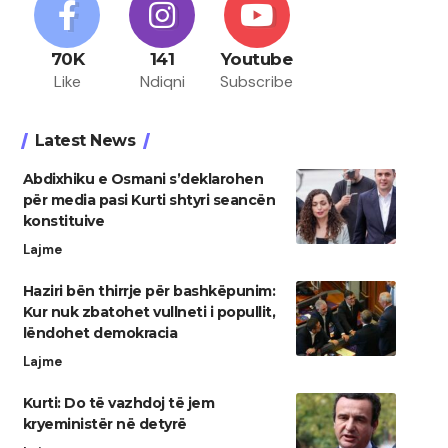
70K
141
Youtube
Like
Ndiqni
Subscribe
Latest News
Abdixhiku e Osmani s’deklarohen
për media pasi Kurti shtyri seancën
konstituive
Lajme
Haziri bën thirrje për bashkëpunim:
Kur nuk zbatohet vullneti i popullit,
lëndohet demokracia
Lajme
Kurti: Do të vazhdoj të jem
kryeministër në detyrë