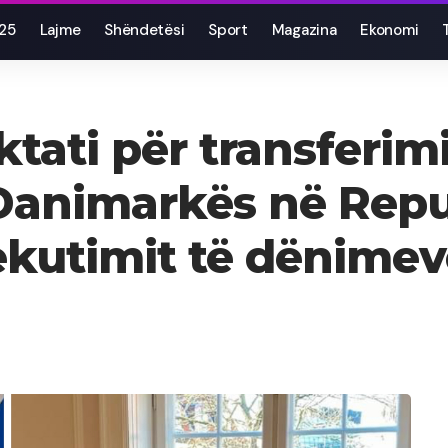
025
Lajme
Shëndetësi
Sport
Magazina
Ekonomi
tati për transferim
Danimarkës në Repu
ekutimit të dënime