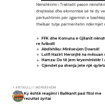
Nënshkrimi i Traktatit pason nënshkr
drejtësisë dhe ekonomisë së të dy ve
përkushtimin për zgjerimin e bashkëpu
thelluar tutje partneritetin ndërmje
FFK dhe Komuna e Gjilanit nënsh
re futbolli
Abdixhiku: Mirësevjen Doarsë!
Lutfi Haziri: Heronjtë na mësuan s
Hamza: Do të jem kryeministër i
Gjendet pa shenja jete një qytetar
ARTIKULLI I MËPARSHËM
Ky është reagimi i Ballkanit pasi fitoi me
rezultat zyrtar