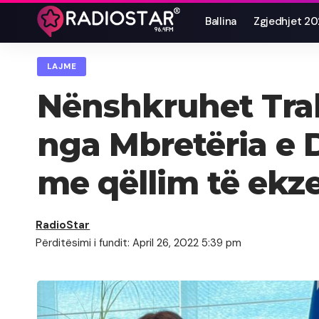
Ballina
Zgjedhjet 2
LAJME
Nënshkruhet Trak
nga Mbretëria e 
me qëllim të ekz
RadioStar
Përditësimi i fundit: April 26, 2022 5:39 pm