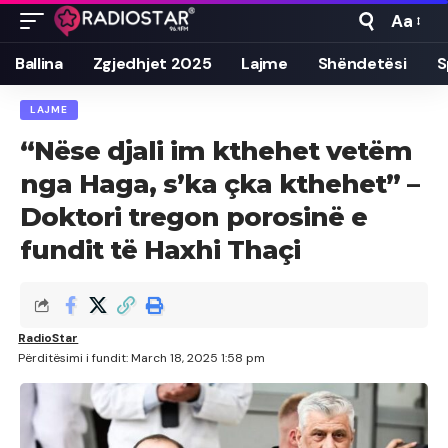
Aa
Font
Resizer
Ballina
Zgjedhjet 2025
Lajme
Shëndetësi
S
LAJME
“Nëse djali im kthehet vetëm
nga Haga, s’ka çka kthehet” –
Doktori tregon porosinë e
fundit të Haxhi Thaçi
RadioStar
Përditësimi i fundit: March 18, 2025 1:58 pm