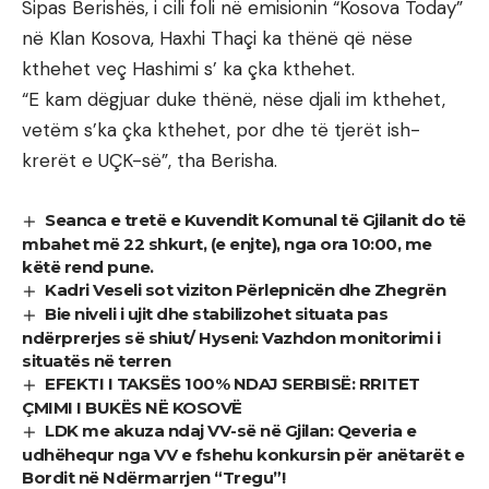
Sipas Berishës, i cili foli në emisionin “Kosova Today”
në Klan Kosova, Haxhi Thaçi ka thënë që nëse
kthehet veç Hashimi s’ ka çka kthehet.
“E kam dëgjuar duke thënë, nëse djali im kthehet,
vetëm s’ka çka kthehet, por dhe të tjerët ish-
krerët e UÇK-së”, tha Berisha.
Seanca e tretë e Kuvendit Komunal të Gjilanit do të
mbahet më 22 shkurt, (e enjte), nga ora 10:00, me
këtë rend pune.
Kadri Veseli sot viziton Përlepnicën dhe Zhegrën
Bie niveli i ujit dhe stabilizohet situata pas
ndërprerjes së shiut/ Hyseni: Vazhdon monitorimi i
situatës në terren
EFEKTI I TAKSËS 100% NDAJ SERBISË: RRITET
ÇMIMI I BUKËS NË KOSOVË
LDK me akuza ndaj VV-së në Gjilan: Qeveria e
udhëhequr nga VV e fshehu konkursin për anëtarët e
Bordit në Ndërmarrjen “Tregu”!