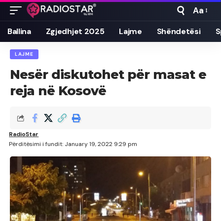
Aa
Font
Resizer
Ballina
Zgjedhjet 2025
Lajme
Shëndetësi
S
LAJME
Nesër diskutohet për masat e
reja në Kosovë
RadioStar
Përditësimi i fundit: January 19, 2022 9:29 pm