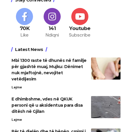
70K
141
Youtube
Like
Ndiqni
Subscribe
Latest News
Mbi 1300 raste të dhunës në familje
për gjashtë muaj, Mujku: Dënimet
nuk mjaftojnë, nevojitet
vetëdijesim
Lajme
E dhimbshme, vdes në QKUK
personi që u aksidentua para disa
ditësh në Gjilan
Lajme
Për të dielën dhe të hënën, çmimi i