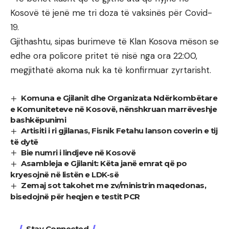
Kosovë të jenë me tri doza të vaksinës për Covid-
19.
Gjithashtu, sipas burimeve të Klan Kosova mëson se
edhe ora policore pritet të nisë nga ora 22:00,
megjithatë akoma nuk ka të konfirmuar zyrtarisht.
Komuna e Gjilanit dhe Organizata Ndërkombëtare
e Komuniteteve në Kosovë, nënshkruan marrëveshje
bashkëpunimi
Artisiti i ri gjilanas, Fisnik Fetahu lanson coverin e tij
të dytë
Bie numri i lindjeve në Kosovë
Asambleja e Gjilanit: Këta janë emrat që po
kryesojnë në listën e LDK-së
Zemaj sot takohet me zv/ministrin maqedonas,
bisedojnë për heqjen e testit PCR
Stay Connected