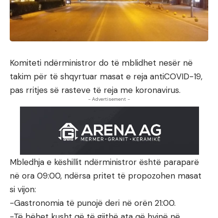
Komiteti ndërministror do të mblidhet nesër në
takim për të shqyrtuar masat e reja antiCOVID-19,
pas rritjes së rasteve të reja me koronavirus.
- Advertisement -
Mbledhja e këshillit ndërministror është paraparë
në ora 09:00, ndërsa pritet të propozohen masat
si vijon:
-Gastronomia të punojë deri në orën 21:00.
-Të bëhet kusht që të gjithë ata që hyjnë në