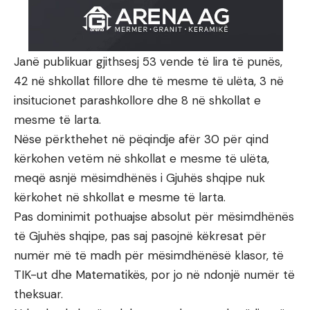
Janë publikuar gjithsesj 53 vende të lira të punës,
42 në shkollat fillore dhe të mesme të ulëta, 3 në
insitucionet parashkollore dhe 8 në shkollat e
mesme të larta.
Nëse përkthehet në pëqindje afër 30 për qind
kërkohen vetëm në shkollat e mesme të ulëta,
meqë asnjë mësimdhënës i Gjuhës shqipe nuk
kërkohet në shkollat e mesme të larta.
Pas dominimit pothuajse absolut për mësimdhënës
të Gjuhës shqipe, pas saj pasojnë këkresat për
numër më të madh për mësimdhënësë klasor, të
TIK-ut dhe Matematikës, por jo në ndonjë numër të
theksuar.