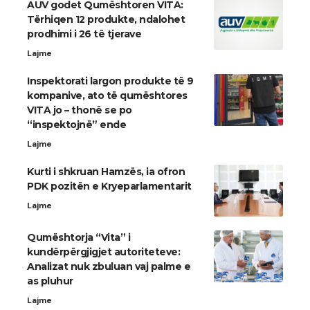
AUV godet Qumështoren VITA:
Tërhiqen 12 produkte, ndalohet
prodhimi i 26 të tjerave
Lajme
Inspektorati largon produkte të 9
kompanive, ato të qumështores
VITA jo – thonë se po
“inspektojnë” ende
Lajme
Kurti i shkruan Hamzës, ia ofron
PDK pozitën e Kryeparlamentarit
Lajme
Qumështorja “Vita” i
kundërpërgjigjet autoriteteve:
Analizat nuk zbuluan vaj palme e
as pluhur
Lajme