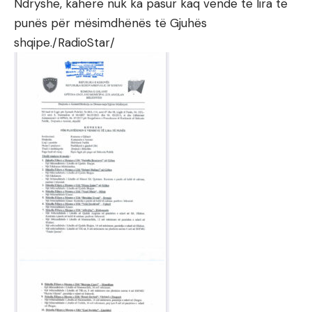
Ndryshe, kaherë nuk ka pasur kaq vende të lira të
punës për mësimdhënës të Gjuhës
shqipe./RadioStar/