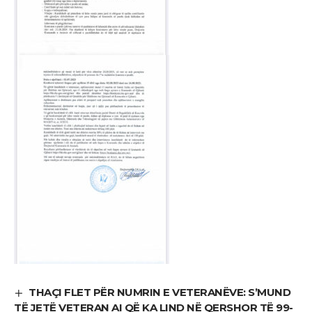
THAÇI FLET PËR NUMRIN E VETERANËVE: S’MUND
TË JETË VETERAN AI QË KA LIND NË QERSHOR TË 99-