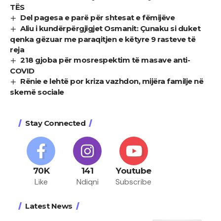
TËS
Del pagesa e parë për shtesat e fëmijëve
Aliu i kundërpërgjigjet Osmanit: Çunaku si duket
qenka gëzuar me paraqitjen e këtyre 9 rasteve të
reja
218 gjoba për mosrespektim të masave anti-
COVID
Rënie e lehtë por kriza vazhdon, mijëra familje në
skemë sociale
Stay Connected
70K
141
Youtube
Like
Ndiqni
Subscribe
Latest News