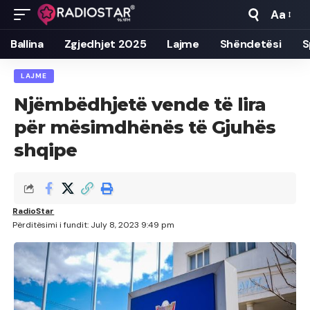
Aa
Font
Resizer
Ballina
Zgjedhjet 2025
Lajme
Shëndetësi
S
LAJME
Njëmbëdhjetë vende të lira
për mësimdhënës të Gjuhës
shqipe
RadioStar
Përditësimi i fundit: July 8, 2023 9:49 pm