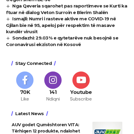
Nga Qeveria sqarohet pas raportimeve se Kurti ka
ftuar në dialog Veton Surroin e Blerim Shalën
Ismajli: Numri i rasteve aktive me COVID-19 në
Gjilan bie në 95, apeloj për respektim të masave
kundër virusit​
Sondazhi: 29.03% e qytetarëve nuk besojnë se
Coronavirusi ekziston në Kosovë
Stay Connected
70K
141
Youtube
Like
Ndiqni
Subscribe
Latest News
AUV godet Qumështoren VITA:
Tërhiqen 12 produkte, ndalohet