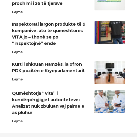
prodhimi i 26 të tjerave
Lajme
Inspektorati largon produkte të 9
kompanive, ato të qumështores
VITA jo – thonë se po
“inspektojnë” ende
Lajme
Kurti i shkruan Hamzës, ia ofron
PDK pozitën e Kryeparlamentarit
Lajme
Qumështorja “Vita” i
kundërpërgjigjet autoriteteve:
Analizat nuk zbuluan vaj palme e
as pluhur
Lajme