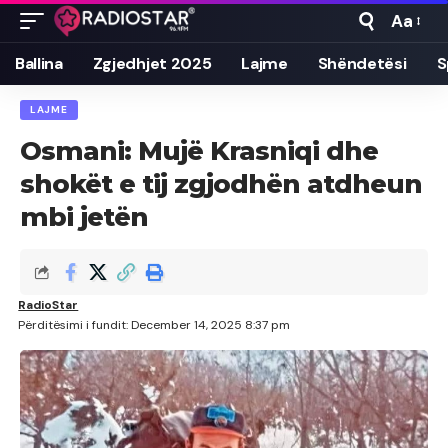
Aa
Font
Resizer
Ballina
Zgjedhjet 2025
Lajme
Shëndetësi
S
LAJME
Osmani: Mujë Krasniqi dhe
shokët e tij zgjodhën atdheun
mbi jetën
RadioStar
Përditësimi i fundit: December 14, 2025 8:37 pm