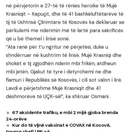
në përvjetorin e 27-të të rënies heroike të Mujë
Krasniqit – Kapuçit, dhe të 41 bashkëluftëtarëve të
tij të Ushtrisë Çlirimtare të Kosovës ka deklaruar se
përkulemi me nderimin më të lartë para sakrificës
që u bë themel i lirisë sonë.
“Ata ranë për t’u ngritur në përjetësi, duke u
shndërruar në kushtrim të lirisë. Mujë Krasniqi dhe
shokët e tij zgjodhën nderin mbi frikën, atdheun
mbi jetën. Gjakut të tyre i detyrohemi ne dhe
flamuri i Republikës së Kosovës, i cili sot valon i lirë.
Lavdi e përjetshme Mujë Krasniqit dhe 41
dëshmorëve të UÇK-së!”, ka shkruar Osmani.
67 aksidente trafiku, e mbi 2 mijë gjoba brenda
24-orëve
Kur do të vijnë vaksinat e COVAX në Kosovë,
tregon shefi i BE-së