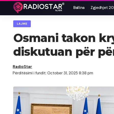
Ballina
Zgjedhjet 2
LAJME
Osmani takon kry
diskutuan për për
RadioStar
Përditësimi i fundit: October 31, 2025 8:38 pm