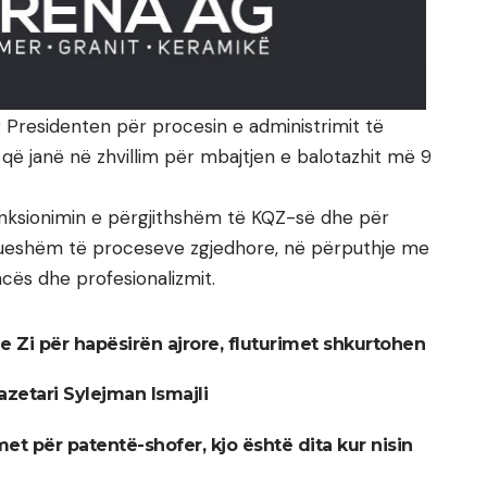
r Presidenten për procesin e administrimit të
 që janë në zhvillim për mbajtjen e balotazhit më 9
nksionimin e përgjithshëm të KQZ-së dhe për
dueshëm të proceseve zgjedhore, në përputhje me
cës dhe profesionalizmit.
e Zi për hapësirën ajrore, fluturimet shkurtohen
zetari Sylejman Ismajli
met për patentë-shofer, kjo është dita kur nisin