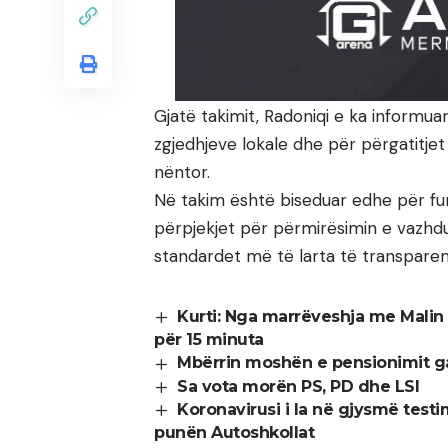
Gjatë takimit, Radoniqi e ka informua
zgjedhjeve lokale dhe për përgatitjet
nëntor.
Në takim është biseduar edhe për fu
përpjekjet për përmirësimin e vazh
standardet më të larta të transparen
Kurti: Nga marrëveshja me Malin 
për 15 minuta
Mbërrin moshën e pensionimit ga
Sa vota morën PS, PD dhe LSI
Koronavirusi i la në gjysmë testi
punën Autoshkollat