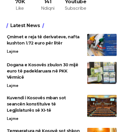
70K
141
Youtube
Like
Ndiqni
Subscribe
Latest News
Çmimet e reja të derivateve, nafta
kushton 1.72 euro për litër
Lajme
Dogana e Kosovës zbulon 30 mijë
euro të padeklaruara në PKK
Vërmicë
Lajme
Kuvendi i Kosovës mban sot
seancën konstituive të
Legjislaturës së XI-të
Lajme
Temperatura në Kosovë sot shkon