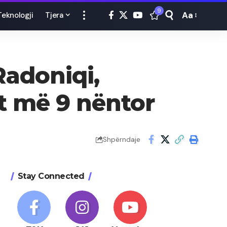
9
Aa
Teknologji
Tjera
Font
Resizer
Radoniqi,
it më 9 nëntor
Shpërndaje
Stay Connected