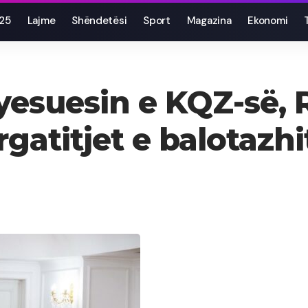
025
Lajme
Shëndetësi
Sport
Magazina
Ekonomi
esuesin e KQZ-së, 
gatitjet e balotazh