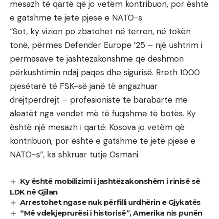
mesazh të qartë që jo vetëm kontribuon, por është
e gatshme të jetë pjesë e NATO-s.
“Sot, ky vizion po zbatohet në terren, në tokën
tonë, përmes Defender Europe ’25 – një ushtrim i
përmasave të jashtëzakonshme që dëshmon
përkushtimin ndaj paqes dhe sigurisë. Rreth 1000
pjesëtarë të FSK-së janë të angazhuar
drejtpërdrejt – profesionistë të barabartë me
aleatët nga vendet më të fuqishme të botës. Ky
është një mesazh i qartë: Kosova jo vetëm që
kontribuon, por është e gatshme të jetë pjesë e
NATO-s”, ka shkruar tutje Osmani.
Ky është mobilizimi i jashtëzakonshëm i rinisë së
LDK në Gjilan
Arrestohet ngase nuk përfilli urdhërin e Gjykatës
“Më vdekjeprurësi i historisë”, Amerika nis punën