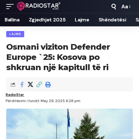
Aa
Font
Resizer
Ballina
Zgjedhjet 2025
Lajme
Shëndetësi
S
LAJME
Osmani viziton Defender
Europe `25: Kosova po
shkruan një kapitull të ri
RadioStar
Përditësimi i fundit: May 29, 2025 6:28 pm