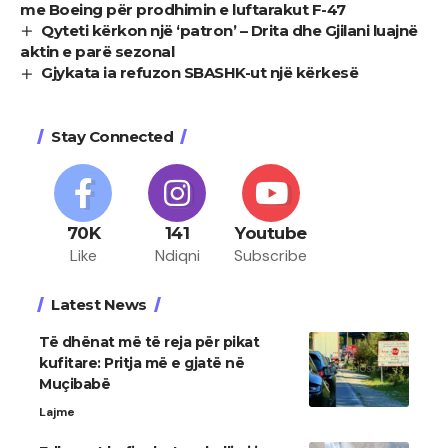
me Boeing për prodhimin e luftarakut F-47
Qyteti kërkon një ‘patron’ – Drita dhe Gjilani luajnë
aktin e parë sezonal
Gjykata ia refuzon SBASHK-ut një kërkesë
Stay Connected
70K
141
Youtube
Like
Ndiqni
Subscribe
Latest News
Të dhënat më të reja për pikat
kufitare: Pritja më e gjatë në
Muçibabë
Lajme