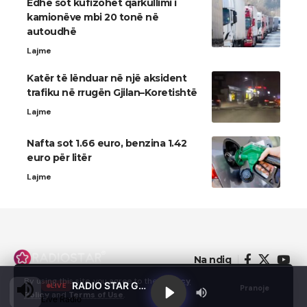
​Edhe sot kufizohet qarkullimi i
kamionëve mbi 20 tonë në
autoudhë
Lajme
Katër të lënduar në një aksident
trafiku në rrugën Gjilan–Koretishtë
Lajme
Nafta sot 1.66 euro, benzina 1.42
euro për litër
Lajme
Na ndiq
By using this site, you agree to the
Privacy
RADIO STAR GJILAN
LIVE
Pranoje
Policy
and
Terms of Use
.
Live Radio
© 2022 - Domainterm.com - All Rights Reserved.