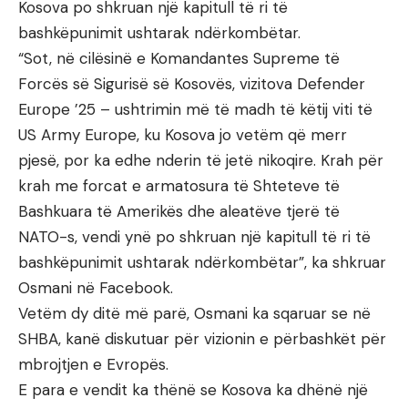
Kosova po shkruan një kapitull të ri të
bashkëpunimit ushtarak ndërkombëtar.
“Sot, në cilësinë e Komandantes Supreme të
Forcës së Sigurisë së Kosovës, vizitova Defender
Europe ’25 – ushtrimin më të madh të këtij viti të
US Army Europe, ku Kosova jo vetëm që merr
pjesë, por ka edhe nderin të jetë nikoqire. Krah për
krah me forcat e armatosura të Shteteve të
Bashkuara të Amerikës dhe aleatëve tjerë të
NATO-s, vendi ynë po shkruan një kapitull të ri të
bashkëpunimit ushtarak ndërkombëtar”, ka shkruar
Osmani në Facebook.
Vetëm dy ditë më parë, Osmani ka sqaruar se në
SHBA, kanë diskutuar për vizionin e përbashkët për
mbrojtjen e Evropës.
E para e vendit ka thënë se Kosova ka dhënë një