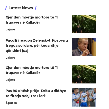
Latest News
Gjenden mbetje mortore të 11
trupave në Kalludër
Lajme
Pacolli i reagon Zelenskyt: Kosova u
tregua solidare, për keqardhje
qëndrimi juaj
Lajme
Gjenden mbetje mortore të 11
trupave në Kalludër
Lajme
Pas 90 ditësh pritje, Drita u rikthye
te fitorja ndaj Tre Fiori!
Sports