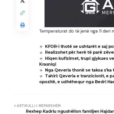
Temperaturat do të jenë nga 11 deri n
KFOR-i thotë se ushtarët e saj po
Realizohet për herë të parë zëve
Hiqen kufizimet, trupi gjykues ven
Krasniqi
Nga Qeveria thonë se taksa s’ka t
Tahiri: Qeveria e tranzicionit, e
opozitë, e udhëhequr nga Bedri H
ARTIKULLI I MËPARSHËM
Rexhep Kadriu ngushëllon familjen Hajdar