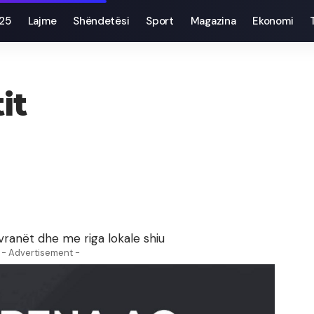
025
Lajme
Shëndetësi
Sport
Magazina
Ekonomi
it
vranët dhe me riga lokale shiu
- Advertisement -