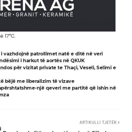
ë 17°C.
 i vazhdojnë patrollimet natë e ditë në veri
ndësimi i harkut të aortës në QKUK
dos për vizitat private te Thaçi, Veseli, Selimi e
ë bëjë me liberalizim të vizave
 papërshtatshme-një qeveri me partitë që ishin në
amza
ARTIKULLI TJETËR
i