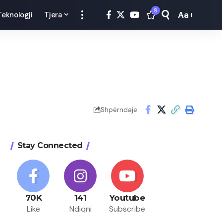
9
Aa
Teknologji
Tjera
Font
Resizer
Shpërndaje
Stay Connected
70K
141
Youtube
Like
Ndiqni
Subscribe