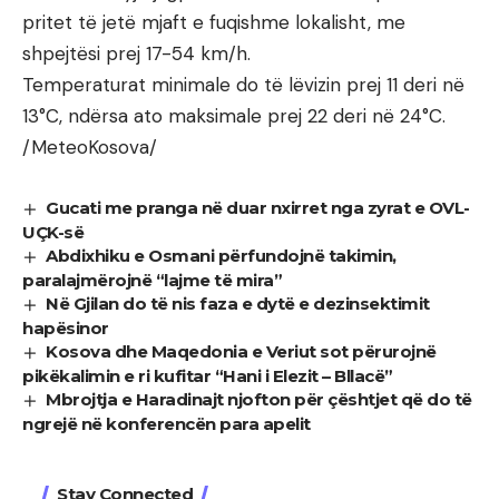
pritet të jetë mjaft e fuqishme lokalisht, me
shpejtësi prej 17-54 km/h.
Temperaturat minimale do të lëvizin prej 11 deri në
13°C, ndërsa ato maksimale prej 22 deri në 24°C.
/MeteoKosova/
Gucati me pranga në duar nxirret nga zyrat e OVL-
UÇK-së
Abdixhiku e Osmani përfundojnë takimin,
paralajmërojnë “lajme të mira”
Në Gjilan do të nis faza e dytë e dezinsektimit
hapësinor
Kosova dhe Maqedonia e Veriut sot përurojnë
pikëkalimin e ri kufitar “Hani i Elezit – Bllacë”
Mbrojtja e Haradinajt njofton për çështjet që do të
ngrejë në konferencën para apelit
Stay Connected