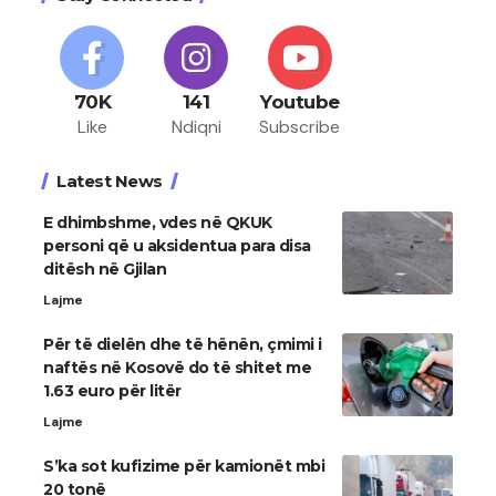
70K
141
Youtube
Like
Ndiqni
Subscribe
Latest News
E dhimbshme, vdes në QKUK
personi që u aksidentua para disa
ditësh në Gjilan
Lajme
Për të dielën dhe të hënën, çmimi i
naftës në Kosovë do të shitet me
1.63 euro për litër
Lajme
S’ka sot kufizime për kamionët mbi
20 tonë