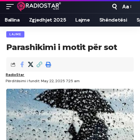
Aa
Font
Resizer
Ballina
Zgjedhjet 2025
Lajme
Shëndetësi
S
LAJME
Parashikimi i motit për sot
RadioStar
Përditësimi i fundit: May 22, 2025 7:25 am