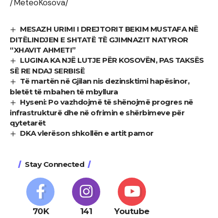
/MeteoKosova/
MESAZH URIMI I DREJTORIT BEKIM MUSTAFA NË
DITËLINDJEN E SHTATË TË GJIMNAZIT NATYROR
“XHAVIT AHMETI”
LUGINA KA NJË LUTJE PËR KOSOVËN, PAS TAKSËS
SË RE NDAJ SERBISË
Të martën në Gjilan nis dezinsktimi hapësinor,
bletët të mbahen të mbyllura
Hyseni: Po vazhdojmë të shënojmë progres në
infrastrukturë dhe në ofrimin e shërbimeve për
qytetarët
DKA vlerëson shkollën e artit pamor
Stay Connected
70K
141
Youtube