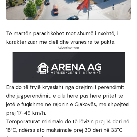
Të martën parashikohet mot shumë i nxehtë, i
karakterizuar me diell dhe vranësira të pakta.
- Advertisement -
Era do të fryjë kryesisht nga drejtimi i perëndimit
dhe jugperëndimit, e cila herë pas here pritet të
jetë e fuqishme në rajonin e Gjakovës, me shpejtësi
prej 17-49 km/h.
Temperaturat minimale do të lëvizin prej 14 deri në
18°C, ndërsa ato maksimale prej 30 deri në 33°C.