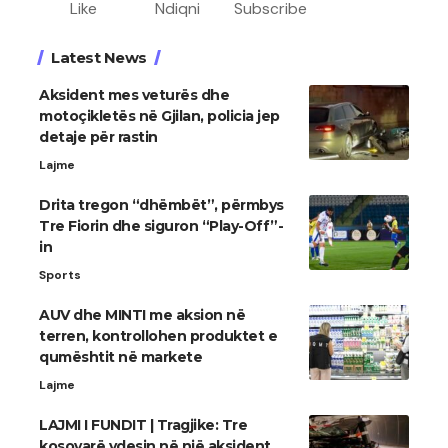
Like
Ndiqni
Subscribe
Latest News
Aksident mes veturës dhe
motoçikletës në Gjilan, policia jep
detaje për rastin
Lajme
Drita tregon “dhëmbët”, përmbys
Tre Fiorin dhe siguron “Play-Off”-
in
Sports
AUV dhe MINTI me aksion në
terren, kontrollohen produktet e
qumështit në markete
Lajme
LAJMI I FUNDIT | Tragjike: Tre
kosovarë vdesin në një aksident