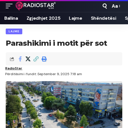
Aa
Font
Resizer
Ballina
Zgjedhjet 2025
Lajme
Shëndetësi
S
LAJME
Parashikimi i motit për sot
RadioStar
Përditësimi i fundit: September 9, 2025 7:18 am