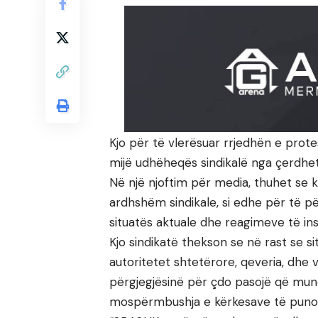
Kjo për të vlerësuar rrjedhën e prote
mijë udhëheqës sindikalë nga çerdhet 
Në një njoftim për media, thuhet se k
ardhshëm sindikale, si edhe për të p
situatës aktuale dhe reagimeve të in
Kjo sindikatë thekson se në rast se 
autoritetet shtetërore, qeveria, dhe 
përgjegjësinë për çdo pasojë që mun
mospërmbushja e kërkesave të punonj