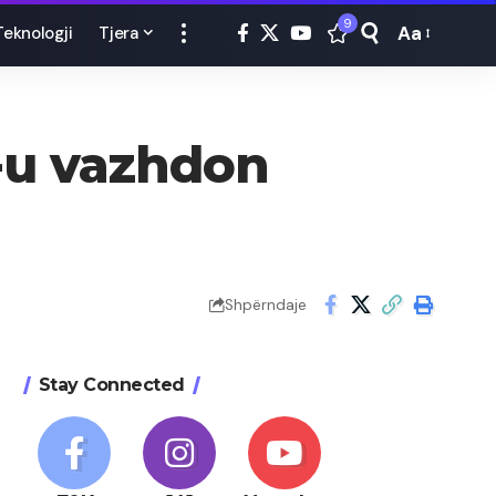
9
Aa
Teknologji
Tjera
Font
Resizer
K-u vazhdon
Shpërndaje
Stay Connected