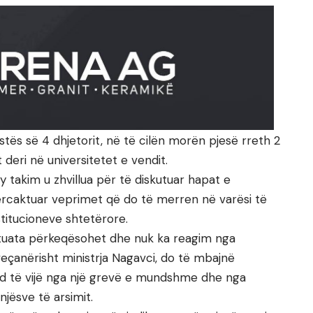
stës së 4 dhjetorit, në të cilën morën pjesë rreth 2
deri në universitetet e vendit.
y takim u zhvillua për të diskutuar hapat e
ërcaktuar veprimet që do të merren në varësi të
stitucioneve shtetërore.
situata përkeqësohet dhe nuk ka reagim nga
veçanërisht ministrja Nagavci, do të mbajnë
d të vijë nga një grevë e mundshme dhe nga
ësve të arsimit.