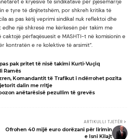
ëtarët e kryesive të sindikatave për pjesëmarrje
 e tyre të dinjitetshëm, por shkreh kritika të
la as pas këtij veprimi sindikal nuk reflektoi dhe
et edhe një shkresë me kërkesën për takim me
 caktojë përfaqësuesit e MASHTI-t në komisionin e
 kontratën e re kolektive të arsimit”.
as pak pritet të nisë takimi Kurti-Vuçiq
Edi Ramës
izren, Komandantit të Trafikut i ndërrohet pozita
etorit dalin me rritje
ropozon anëtarësisë pezullim të grevës
ARTIKULLI TJETËR
Ofrohen 40 mijë euro dorëzani për lirimin
e Isni Kilajt