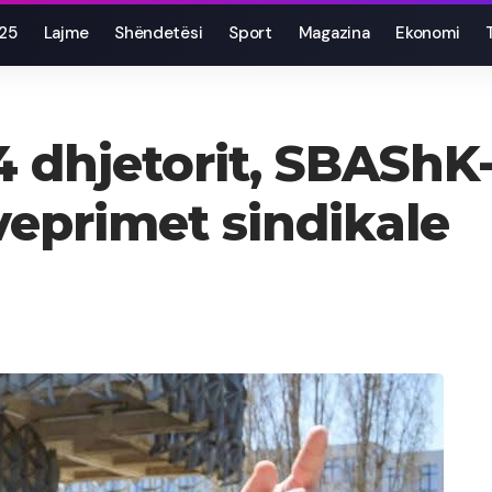
025
Lajme
Shëndetësi
Sport
Magazina
Ekonomi
 4 dhjetorit, SBASh
veprimet sindikale