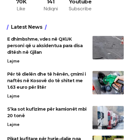
70K
141
Youtube
Like
Ndiqni
Subscribe
Latest News
E dhimbshme, vdes në QKUK
personi që u aksidentua para disa
ditësh në Gjilan
Lajme
Për të dielën dhe të hënën, çmimi i
naftës në Kosovë do të shitet me
1.63 euro për litër
Lajme
S’ka sot kufizime për kamionët mbi
20 tonë
Lajme
Pikat kufitare për hyrje-dalje nga