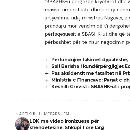
“SBASHK-u përgëzon kryetarët dhe an
masive në protestë dhe për qëndrimin
arsyeshme ndaj ministres Nagavci, e ci
prandaj u mor vendim që t’i dërgoh
përfaqësuesit e SBASHK-ut dhe që të
përbashkët për të nisur negocimin për
Përfundojnë takimet dypalëshe, p
Sali Berisha i kundërpërgjigjet 
Pas aksidentit me fatalitet në Pr
Ministria e Financave: Pagat e dhj
Këshilli Grevist i SBASHK-ut i p
ARTIKULLI I MËPARSHËM
LDK me video ironizuese për
shëndetësinë: Shkupi 1 orë larg