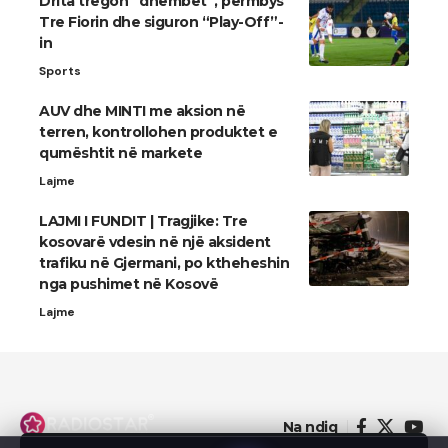
Drita tregon “dhëmbët”, përmbys
Tre Fiorin dhe siguron “Play-Off”-
in
Sports
AUV dhe MINTI me aksion në
terren, kontrollohen produktet e
qumështit në markete
Lajme
LAJMI I FUNDIT | Tragjike: Tre
kosovarë vdesin në një aksident
trafiku në Gjermani, po ktheheshin
nga pushimet në Kosovë
Lajme
Na ndiq