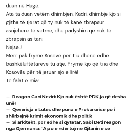
duan në Hagë.
Ata ta duan vetëm dhimbjen, Kadri, dhimbje kjo si
gjitha të tjerat që ty nuk të kanë zbrapsur
asnjëherë të vetme, dhe padyshim që nuk të
zbrapsin as tani.
Nejse…!
Merr pak frymë Kosove për t’iu dhënë edhe
bashkëluftëtarëve tu atje. Frymë kjo që ti ia dhe
Kosovës për të jetuar ajo e lirë!
Të falat e mia!
Reagon Gani Neziri: Kjo nuk është PDK-ja që desha
unë!
Qeverisja e Lutës dhe puna e Prokurorisë po i
shërbejnë krimit ekonomik dhe politik
Si arkitekt, por edhe si qytetar, Sabi Deti reagon
nga Gjermania: “A po e ndërtojmë Gjilanin e së