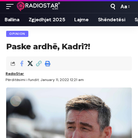
Aa
Font
Resizer
Ballina
Zgjedhjet 2025
Lajme
Shëndetësi
S
OPINION
Paske ardhë, Kadri?!
RadioStar
Përditësimi i fundit: January 11, 2022 12:21 am