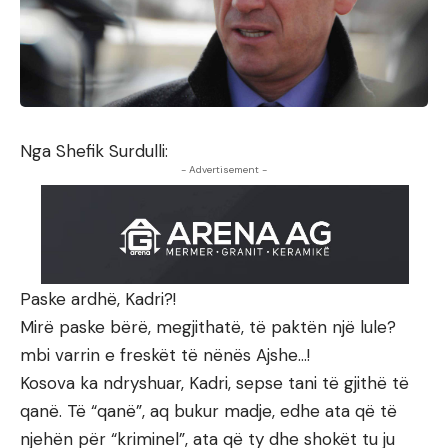
Nga Shefik Surdulli:
- Advertisement -
Paske ardhë, Kadri?!
Mirë paske bërë, megjithatë, të paktën një lule?
mbi varrin e freskët të nënës Ajshe…!
Kosova ka ndryshuar, Kadri, sepse tani të gjithë të
qanë. Të “qanë”, aq bukur madje, edhe ata që të
njehën për “kriminel”, ata që ty dhe shokët tu ju