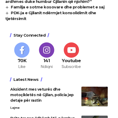
ardhmes duke humbur Gjilanin që njohim?”
Familja e sotme kosovare dhe problemet e saj
PDK-ja e Gjilanit ndërmjet konsolidimit dhe
tjetërsimit
Stay Connected
70K
141
Youtube
Like
Ndiqni
Subscribe
Latest News
Aksident mes veturës dhe
motoçikletës në Gjilan, policia jep
detaje për rastin
Lajme