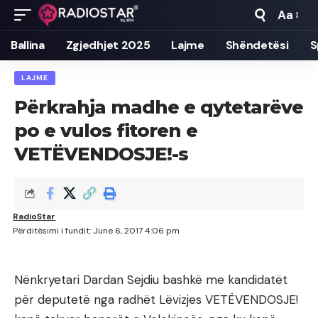
Aa
Font
Resizer
Ballina
Zgjedhjet 2025
Lajme
Shëndetësi
S
LAJME
Përkrahja madhe e qytetarëve
po e vulos fitoren e
VETËVENDOSJE!-s
RadioStar
Përditësimi i fundit: June 6, 2017 4:06 pm
Nënkryetari Dardan Sejdiu bashkë me kandidatët
për deputetë nga radhët Lëvizjes VETËVENDOSJE!