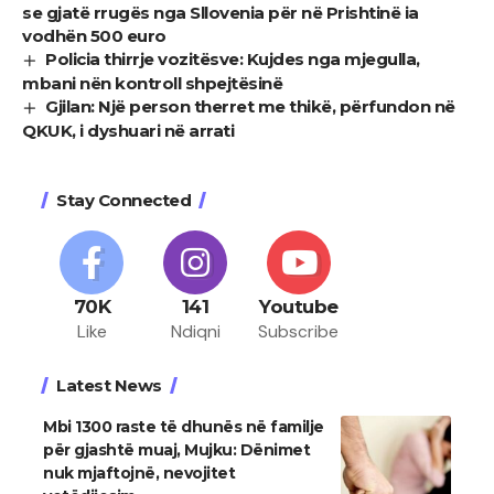
se gjatë rrugës nga Sllovenia për në Prishtinë ia
vodhën 500 euro
Policia thirrje vozitësve: Kujdes nga mjegulla,
mbani nën kontroll shpejtësinë
Gjilan: Një person therret me thikë, përfundon në
QKUK, i dyshuari në arrati
Stay Connected
70K
141
Youtube
Like
Ndiqni
Subscribe
Latest News
Mbi 1300 raste të dhunës në familje
për gjashtë muaj, Mujku: Dënimet
nuk mjaftojnë, nevojitet