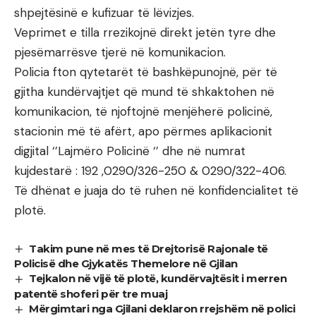
shpejtësinë e kufizuar të lëvizjes.
Veprimet e tilla rrezikojnë direkt jetën tyre dhe
pjesëmarrësve tjerë në komunikacion.
Policia fton qytetarët të bashkëpunojnë, për të
gjitha kundërvajtjet që mund të shkaktohen në
komunikacion, të njoftojnë menjëherë policinë,
stacionin më të afërt, apo përmes aplikacionit
digjital ‘’Lajmëro Policinë ‘’ dhe në numrat
kujdestarë : 192 ,0290/326-250 & 0290/322-406.
Të dhënat e juaja do të ruhen në konfidencialitet të
plotë.
Takim pune në mes të Drejtorisë Rajonale të
Policisë dhe Gjykatës Themelore në Gjilan
Tejkalon në vijë të plotë, kundërvajtësit i merren
patentë shoferi për tre muaj
Mërgimtari nga Gjilani deklaron rrejshëm në polici