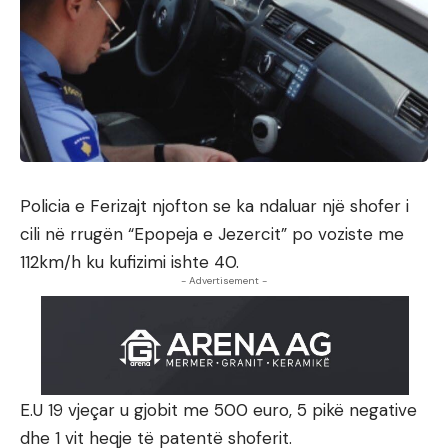
Policia e Ferizajt njofton se ka ndaluar një shofer i
cili në rrugën “Epopeja e Jezercit” po voziste me
112km/h ku kufizimi ishte 40.
- Advertisement -
E.U 19 vjeçar u gjobit me 500 euro, 5 pikë negative
dhe 1 vit heqje të patentë shoferit.