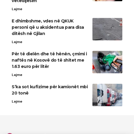
vetëdijesim
Lajme
E dhimbshme, vdes në QKUK
personi që u aksidentua para disa
ditësh në Gjilan
Lajme
Për të dielën dhe të hënën, çmimi i
naftës në Kosovë do të shitet me
1.63 euro për litër
Lajme
S’ka sot kufizime për kamionët mbi
20 tonë
Lajme