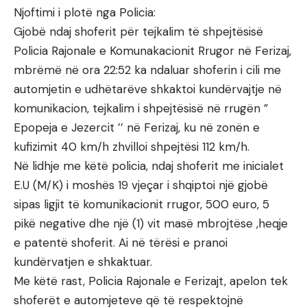
Njoftimi i plotë nga Policia:
Gjobë ndaj shoferit për tejkalim të shpejtësisë
Policia Rajonale e Komunakacionit Rrugor në Ferizaj,
mbrëmë në ora 22:52 ka ndaluar shoferin i cili me
automjetin e udhëtarëve shkaktoi kundërvajtje në
komunikacion, tejkalim i shpejtësisë në rrugën ”
Epopeja e Jezercit ’’ në Ferizaj, ku në zonën e
kufizimit 40 km/h zhvilloi shpejtësi 112 km/h.
Në lidhje me këtë policia, ndaj shoferit me inicialet
E.U (M/K) i moshës 19 vjeçar i shqiptoi një gjobë
sipas ligjit të komunikacionit rrugor, 500 euro, 5
pikë negative dhe një (1) vit masë mbrojtëse ,heqje
e patentë shoferit. Ai në tërësi e pranoi
kundërvatjen e shkaktuar.
Me këtë rast, Policia Rajonale e Ferizajt, apelon tek
shoferët e automjeteve që të respektojnë