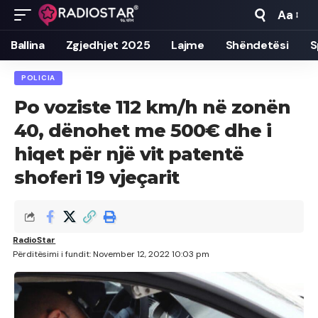
Aa
Font
Resizer
Ballina
Zgjedhjet 2025
Lajme
Shëndetësi
S
POLICIA
Po voziste 112 km/h në zonën
40, dënohet me 500€ dhe i
hiqet për një vit patentë
shoferi 19 vjeçarit
RadioStar
Përditësimi i fundit: November 12, 2022 10:03 pm