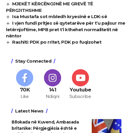
MJEKËT KËRCËNOJNË ME GREVË TË
PËRGJITHSHME
Isa Mustafa sot mbledh kryesinë e LDK-së
I vjen fundi pritjes së qytetarëve për t’u pajisur me
letërnjoftime, MPB pret t’i kthehet normalitetit në
nëntor
Rashiti: PDK po rritet, PDK po fuqizohet
Stay Connected
70K
141
Youtube
Like
Ndiqni
Subscribe
Latest News
Bllokada në Kuvend, Ambasada
britanike: Përgjegjësia është e