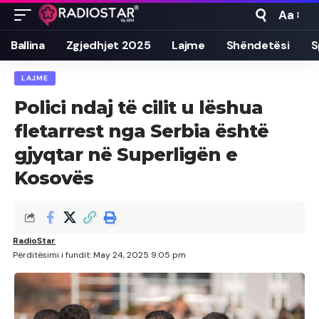
Aa
Font
Resizer
Ballina
Zgjedhjet 2025
Lajme
Shëndetësi
S
LAJME
Polici ndaj të cilit u lëshua
fletarrest nga Serbia është
gjyqtar në Superligën e
Kosovës
RadioStar
Përditësimi i fundit: May 24, 2025 9:05 pm