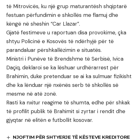
të Mitrovicës, ku një grup maturantësh shqiptarë
festuan përfundimin e shkollës me flamuj dhe
këngë në sheshin “Car Llazar”.
Gjatë festimeve u raportuan disa provokime, çka
shtyu Policinë e Kosovës të ndërhyjë për të
parandaluar përshkallëzimin e situatës.
Ministri i Punëve të Brendshme të Serbisë, Ivica
Daçiq, deklaroi se ka lëshuar urdhërarrest për
Brahimin, duke pretenduar se ai ka sulmuar fizikisht
dhe ka lënduar një nxënës serb të shkollës së
mesme në atë zonë.
Rasti ka nxitur reagime të shumta, edhe për shkak
të profilit publik të Brahimit si zyrtar i rendit dhe
gjyqtar në elitën e futbollit kosovar.
NJOFTIM PËR SHTYERJE TË KËSTEVE KREDITORE