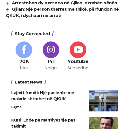
Arrestohen dy persona në Gjilan, e rrahën nënën
Gjilan: Një person therret me thikë, përfundon në
QKUK, i dyshuari në arrati
Stay Connected
70K
141
Youtube
Like
Ndiqni
Subscribe
Latest News
Lajmi i fundit: Një paciente me
malarie shtrohet në QKUK
Lajme
Kurti: Ende pa marrëveshje pas
takimit