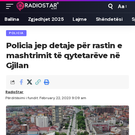
Aa
Font
Resizer
Ballina
Zgjedhjet 2025
Lajme
Shëndetësi
S
POLICIA
Policia jep detaje për rastin e
mashtrimit të qytetarëve në
Gjilan
RadioStar
Përditësimi i fundit: February 22, 2023 9:09 am