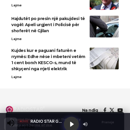
Lajme
Hajdutët po presin një pakujdesi të
vogël: Apeli urgjent i Policisë për
shoferët në Gjilan
Lajme
Kujdes kur e paguani faturën e
rrymës: Edhe nëse i mbeteni vetëm
1 cent borxh KESCO-s, mund të
shkyçeni nga rrjeti elektrik
Lajme
Na ndiq
By using this site, you agree to the
Privacy
RADIO STAR GJILAN
LIVE
Pranoje
Policy
and
Terms of Use
.
Live Radio
© 2022 - Domainterm.com - All Rights Reserved.