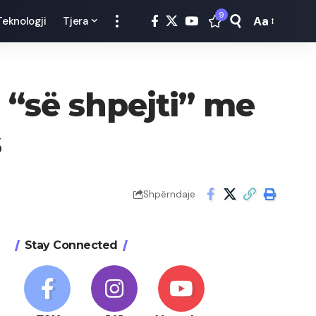
9
Aa
Teknologji
Tjera
Font
Resizer
 “së shpejti” me
s
Shpërndaje
Stay Connected