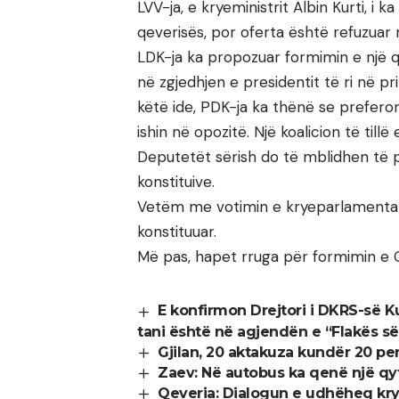
LVV-ja, e kryeministrit Albin Kurti, i 
qeverisës, por oferta është refuzuar
LDK-ja ka propozuar formimin e një qe
në zgjedhjen e presidentit të ri në pr
këtë ide, PDK-ja ka thënë se prefero
ishin në opozitë. Një koalicion të till
Deputetët sërish do të mblidhen të
konstituive.
Vetëm me votimin e kryeparlamentari
konstituuar.
Më pas, hapet rruga për formimin e Q
E konfirmon Drejtori i DKRS-së 
tani është në agjendën e “Flakës së
Gjilan, 20 aktakuza kundër 20 p
Zaev: Në autobus ka qenë një qyt
Qeveria: Dialogun e udhëheq kry