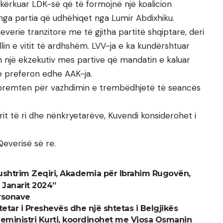
ka kërkuar LDK-së që të formojnë një koalicion
 nga partia që udhëhiqet nga Lumir Abdixhiku.
verie tranzitore me të gjitha partitë shqiptare, deri
illin e vitit të ardhshëm. LVV-ja e ka kundërshtuar
n një ekzekutiv mes partive që mandatin e kaluar
ë e preferon edhe AAK-ja.
 premten për vazhdimin e trembëdhjetë të seancës
t të ri dhe nënkryetarëve, Kuvendi konsiderohet i
everisë së re.
Kushtrim Zeqiri, Akademia për Ibrahim Rugovën,
 Janarit 2024”
ersonave
etar i Preshevës dhe një shtetas i Belgjikës
eministri Kurti, koordinohet me Vjosa Osmanin