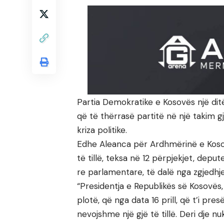
Partia Demokratike e Kosovës një d
që të thërrasë partitë në një takim gj
kriza politike.
Edhe Aleanca për Ardhmërinë e Kosov
të tillë, teksa në 12 përpjekjet, dep
re parlamentare, të dalë nga zgjedhje
“Presidentja e Republikës së Kosovës
plotë, që nga data 16 prill, që t’i pres
nevojshme një gjë të tillë. Deri dje nu