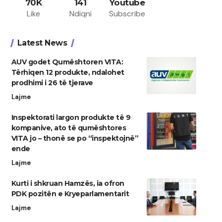
70K
141
Youtube
Like
Ndiqni
Subscribe
Latest News
AUV godet Qumështoren VITA:
Tërhiqen 12 produkte, ndalohet
prodhimi i 26 të tjerave
Lajme
Inspektorati largon produkte të 9
kompanive, ato të qumështores
VITA jo – thonë se po “inspektojnë”
ende
Lajme
Kurti i shkruan Hamzës, ia ofron
PDK pozitën e Kryeparlamentarit
Lajme