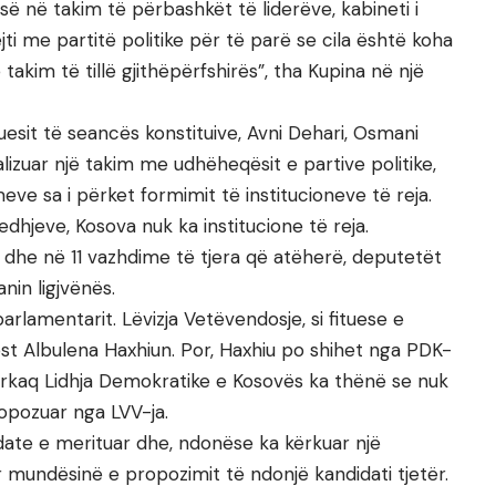
së në takim të përbashkët të liderëve, kabineti i
ti me partitë politike për të parë se cila është koha
takim të tillë gjithëpërfshirës”, tha Kupina në një
suesit të seancës konstituive, Avni Dehari, Osmani
lizuar një takim me udhëheqësit e partive politike,
eve sa i përket formimit të institucioneve të reja.
dhjeve, Kosova nuk ka institucione të reja.
ve dhe në 11 vazhdime të tjera që atëherë, deputetët
nin ligjvënës.
arlamentarit. Lëvizja Vetëvendosje, si fituese e
st Albulena Haxhiun. Por, Haxhiu po shihet nga PDK-
dërkaq Lidhja Demokratike e Kosovës ka thënë se nuk
ropozuar nga LVV-ja.
idate e merituar dhe, ndonëse ka kërkuar një
r mundësinë e propozimit të ndonjë kandidati tjetër.