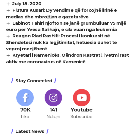
July 18, 2020
Flutura Kusari: Dy vendime që forcojnë lirinë e
medias dhe mbrojtjen e gazetarëve
Labinot Tahiri njofton se janë grumbulluar 75 mijë
euro për Yvesa Salihajn, e cila vuan nga leukemia
Reagon Riad Rashiti: Procesi i konkursit në
Shëndetësi nuk ka legjitimitet, hetuesia duhet të
veproj menjëherë
Kryetari i Kamenicës, Qëndron Kastrati, i vetmi rast
aktiv me coronavirus në Kamenicë
Stay Connected
70K
141
Youtube
Like
Ndiqni
Subscribe
Latest News