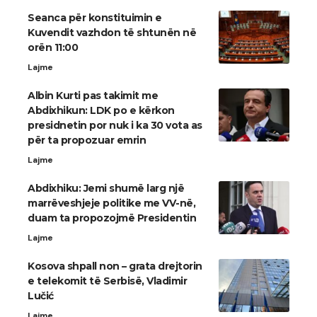
Seanca për konstituimin e
Kuvendit vazhdon të shtunën në
orën 11:00
Lajme
Albin Kurti pas takimit me
Abdixhikun: LDK po e kërkon
presidnetin por nuk i ka 30 vota as
për ta propozuar emrin
Lajme
Abdixhiku: Jemi shumë larg një
marrëveshjeje politike me VV-në,
duam ta propozojmë Presidentin
Lajme
Kosova shpall non – grata drejtorin
e telekomit të Serbisë, Vladimir
Lučić
Lajme