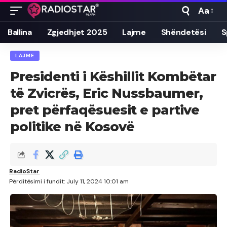
Aa
Font
Resizer
Ballina
Zgjedhjet 2025
Lajme
Shëndetësi
S
LAJME
Presidenti i Këshillit Kombëtar
të Zvicrës, Eric Nussbaumer,
pret përfaqësuesit e partive
politike në Kosovë
RadioStar
Përditësimi i fundit: July 11, 2024 10:01 am