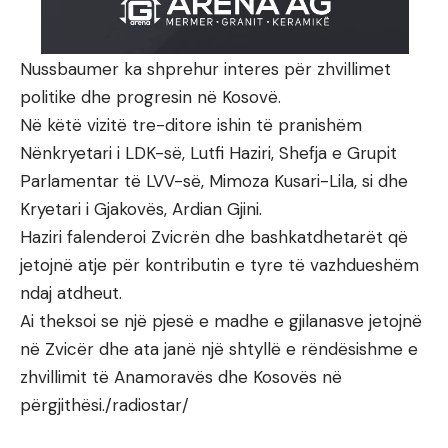
Nussbaumer ka shprehur interes për zhvillimet
politike dhe progresin në Kosovë.
Në këtë vizitë tre-ditore ishin të pranishëm
Nënkryetari i LDK-së, Lutfi Haziri, Shefja e Grupit
Parlamentar të LVV-së, Mimoza Kusari-Lila, si dhe
Kryetari i Gjakovës, Ardian Gjini.
Haziri falenderoi Zvicrën dhe bashkatdhetarët që
jetojnë atje për kontributin e tyre të vazhdueshëm
ndaj atdheut.
Ai theksoi se një pjesë e madhe e gjilanasve jetojnë
në Zvicër dhe ata janë një shtyllë e rëndësishme e
zhvillimit të Anamoravës dhe Kosovës në
përgjithësi./radiostar/