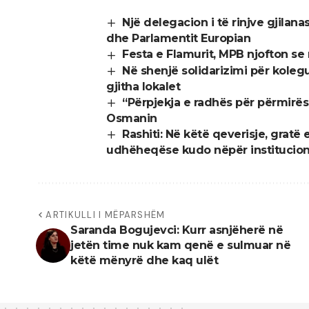
Një delegacion i të rinjve gjilan
dhe Parlamentit Europian
Festa e Flamurit, MPB njofton se
Në shenjë solidarizimi për kolegu
gjitha lokalet
“Përpjekja e radhës për përmirës
Osmanin
Rashiti: Në këtë qeverisje, gratë 
udhëheqëse kudo nëpër institucio
ARTIKULLI I MËPARSHËM
Saranda Bogujevci: Kurr asnjëherë në
jetën time nuk kam qenë e sulmuar në
këtë mënyrë dhe kaq ulët