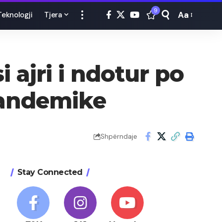
9
Aa
Teknologji
Tjera
Font
Resizer
ajri i ndotur po
pandemike
Shpërndaje
Stay Connected