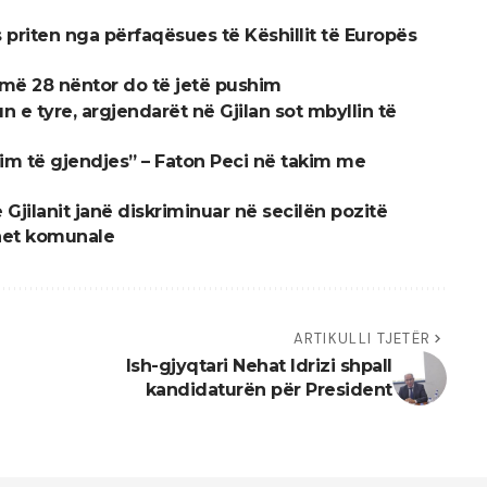
as priten nga përfaqësues të Këshillit të Europës
 më 28 nëntor do të jetë pushim
n e tyre, argjendarët në Gjilan sot mbyllin të
im të gjendjes” – Faton Peci në takim me
e Gjilanit janë diskriminuar në secilën pozitë
net komunale
ARTIKULLI TJETËR
Ish-gjyqtari Nehat Idrizi shpall
kandidaturën për President