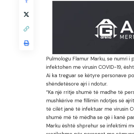
Pulmologu Flamur Marku, se numri i 
infektohen me virusin COVID-19, ësht
Ai ka treguar se këtyre personave p
shëndetësore ajri i ndotur.
“Ka një rritje shumë të madhe të per
mushkërive me fillimin ndotjes së a
të cilët janë të infektuar me virusin 
shumë më të mëdha se që i kanë pasu
Marku është shprehur se infektimi me