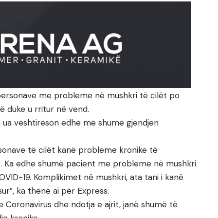
personave me probleme në mushkri të cilët po
ë duke u rritur në vend.
o ua vështirëson edhe më shumë gjendjen
sonave të cilët kanë probleme kronike të
jrit. Ka edhe shumë pacient me probleme në mushkri
COVID-19. Komplikimet në mushkri, ata tani i kanë
r”, ka thënë ai për Express.
 Coronavirus dhe ndotja e ajrit, janë shumë të