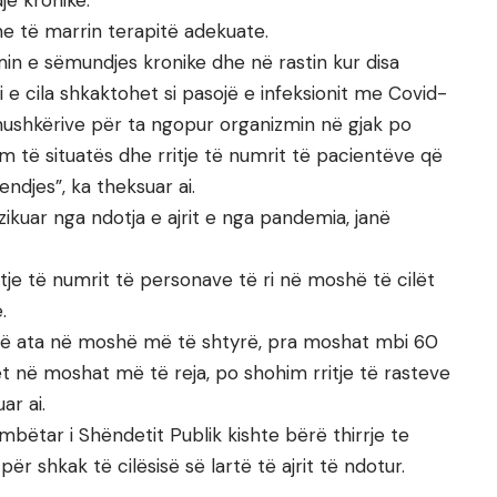
e kronike.
dhe të marrin terapitë adekuate.
min e sëmundjes kronike dhe në rastin kur disa
 cila shkaktohet si pasojë e infeksionit me Covid-
i mushkërive për ta ngopur organizmin në gjak po
m të situatës dhe rritje të numrit të pacientëve që
ndjes”, ka theksuar ai.
ikuar nga ndotja e ajrit e nga pandemia, janë
ritje të numrit të personave të ri në moshë të cilët
.
anë ata në moshë më të shtyrë, pra moshat mbi 60
t në moshat më të reja, po shohim rritje të rasteve
ar ai.
mbëtar i Shëndetit Publik kishte bërë thirrje te
ër shkak të cilësisë së lartë të ajrit të ndotur.