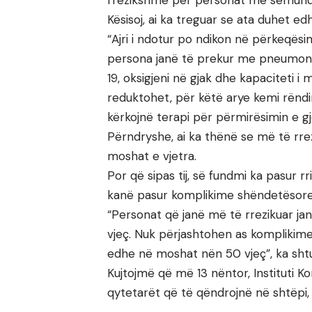
rrezikshme për personat me sëmundj
Kësisoj, ai ka treguar se ata duhet e
“Ajri i ndotur po ndikon në përkeqësi
persona janë të prekur me pneumoni e
19, oksigjeni në gjak dhe kapaciteti 
reduktohet, për këtë arye kemi rëndi
kërkojnë terapi për përmirësimin e gje
Përndryshe, ai ka thënë se më të rrez
moshat e vjetra.
Por që sipas tij, së fundmi ka pasur r
kanë pasur komplikime shëndetësore
“Personat që janë më të rrezikuar j
vjeç. Nuk përjashtohen as komplikime
edhe në moshat nën 50 vjeç”, ka shtu
Kujtojmë që më 13 nëntor, Instituti Ko
qytetarët që të qëndrojnë në shtëpi, p