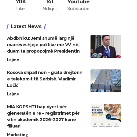
70K
141
Youtube
Like
Ndiqni
Subscribe
Latest News
Abdixhiku: Jemi shumë larg një
marrëveshjeje politike me VV-në,
duam ta propozojmë Presidentin
Lajme
Kosova shpall non – grata drejtorin
e telekomit të Serbisë, Vladimir
Lučić
Lajme
MIA KOPSHTI hap dyert për
gjeneratën e re – regjistrimet për
vitin akademik 2026–2027 kanë
filluar!
Marketing