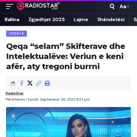
Aa
Font
Resizer
Ballina
Zgjedhjet 2025
Lajme
Shëndetësi
S
SPORTS
Qeqa “selam” Skifterave dhe
Intelektualëve: Veriun e keni
afër, aty tregoni burrni
RadioStar
Përditësimi i fundit: September 26, 2021 8:27 pm