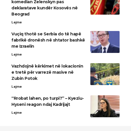
komedian Zelenskyn pas
deklaratave kundër Kosovës në
Beograd
Lajme
Vuçiq thotë se Serbia do të hapë
fabrikë dronësh në shtator bashkë
me Izraelin
Lajme
Vazhdojnë kërkimet në lokacionin
e tretë për varrezë masive në
Zubin Potok
Lajme
“Rrobat lahen, po turpi?” – Kyeziu-
Hyseni reagon ndaj Kadrijajt
Lajme