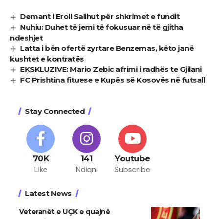
Demant i Eroll Salihut për shkrimet e fundit
Nuhiu: Duhet të jemi të fokusuar në të gjitha
ndeshjet
Latta i bën ofertë zyrtare Benzemas, këto janë
kushtet e kontratës
EKSKLUZIVE: Mario Zebic afrimi i radhës te Gjilani
FC Prishtina fituese e Kupës së Kosovës në futsall
Stay Connected
70K
141
Youtube
Like
Ndiqni
Subscribe
Latest News
Veteranët e UÇK e quajnë