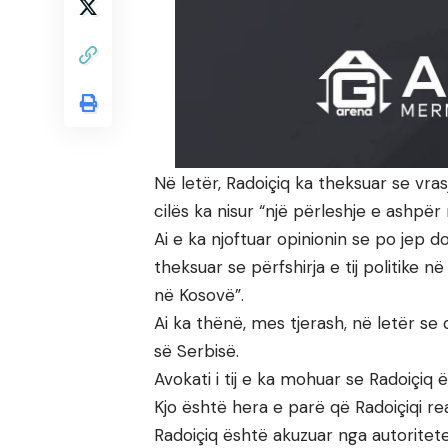
Në letër, Radoiçiq ka theksuar se vras
cilës ka nisur “një përleshje e ashpër 
Ai e ka njoftuar opinionin se po jep d
theksuar se përfshirja e tij politike 
në Kosovë”.
Ai ka thënë, mes tjerash, në letër se 
së Serbisë.
Avokati i tij e ka mohuar se Radoiçiq 
Kjo është hera e parë që Radoiçiqi re
Radoiçiq është akuzuar nga autoritet