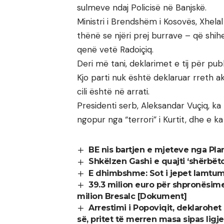
sulmeve ndaj Policisë në Banjskë.
Ministri i Brendshëm i Kosovës, Xhela
thënë se njëri prej burrave – që sh
qenë vetë Radoiçiq.
Deri më tani, deklarimet e tij për pub
Kjo parti nuk është deklaruar rreth ak
cili është në arrati.
Presidenti serb, Aleksandar Vuçiq, k
ngopur nga “terrori” i Kurtit, dhe e ka
BE nis bartjen e mjeteve nga Plan
Shkëlzen Gashi e quajti ‘shërbëto
E dhimbshme: Sot i jepet lamtumir
39.3 milion euro për shpronësime 
milion Bresalc [Dokument]
Arrestimi i Popoviqit, deklarohet
së, pritet të merren masa sipas ligj