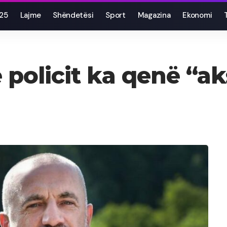
025
Lajme
Shëndetësi
Sport
Magazina
Ekonomi
e policit ka qenë “a