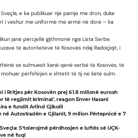
l Sveçla, e ka publikuar një pamje me dron, duke
ihet i veshur me uniformë me armë në dorë – ka
likun janë përcjellë gjithmonë nga Lista Serbe.
uzave të autoriteteve të Kosovës ndaj Radoiçiqit, i
a thënë se sulmuesit kanë qenë serbë të Kosovës, të
 mohuar përfshirjen e shtetit të tij në këtë sulm.
i i Rritjes për Kosovën prej 61.8 milionë eurosh
r të regjimit kriminal’, reagon Enver Hasani
a e fundit Arlind Gjikolli
në Autostradën e Gjilanit, 9 milion Përlepnicë e 7
 Sveçla: S‘tolerojmë përdhosjen e luftës së UÇK-
eve në fuqi