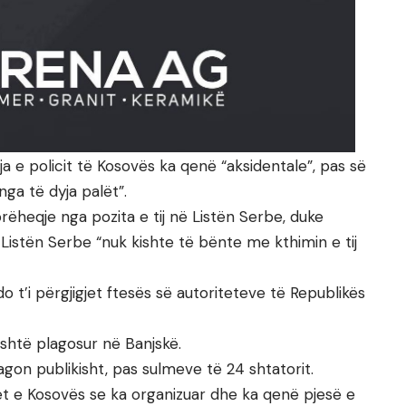
ja e policit të Kosovës ka qenë “aksidentale”, pas së
nga të dyja palët”.
orëheqje nga pozita e tij në Listën Serbe, duke
në Listën Serbe “nuk kishte të bënte me kthimin e tij
do t’i përgjigjet ftesës së autoriteteve të Republikës
është plagosur në Banjskë.
agon publikisht, pas sulmeve të 24 shtatorit.
et e Kosovës se ka organizuar dhe ka qenë pjesë e