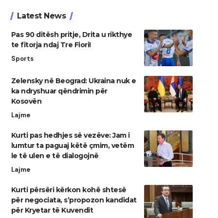
Latest News
Pas 90 ditësh pritje, Drita u rikthye
te fitorja ndaj Tre Fiori!
Sports
Zelensky në Beograd: Ukraina nuk e
ka ndryshuar qëndrimin për
Kosovën
Lajme
Kurti pas hedhjes së vezëve: Jam i
lumtur ta paguaj këtë çmim, vetëm
le të ulen e të dialogojnë
Lajme
Kurti përsëri kërkon kohë shtesë
për negociata, s’propozon kandidat
për Kryetar të Kuvendit