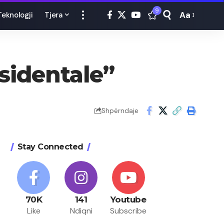
9
Aa
Teknologji
Tjera
Font
Resizer
ksidentale”
Shpërndaje
Stay Connected
70K
141
Youtube
Like
Ndiqni
Subscribe