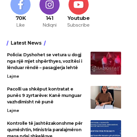
70K
141
Youtube
Like
Ndiqni
Subscribe
Latest News
Policia: Dyshohet se vetura u dogj
nga një mjet shpërthyes, vozitësi i
lënduar rëndë – pasagjerja lehtë
Lajme
Pacolli ua shkëput kontratat e
punës 9 zyrtarëve: Kanë munguar
vazhdimisht në punë
Lajme
Kontrolle të jashtëzakonshme për
qumështin, Ministria paralajmëron
masa ndaj shkelësve