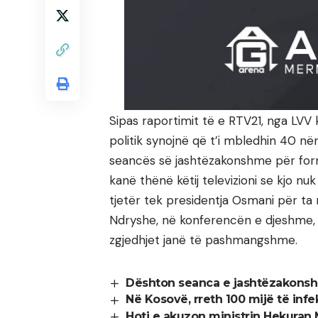
Sipas raportimit të e RTV21, nga LVV 
politik synojnë që t’i mbledhin 40 
seancës së jashtëzakonshme për formi
kanë thënë këtij televizioni se kjo nu
tjetër tek presidentja Osmani për ta
Ndryshe, në konferencën e djeshme, kr
zgjedhjet janë të pashmangshme.
Dështon seanca e jashtëzakonshme
Në Kosovë, rreth 100 mijë të inf
Hoti e akuzon ministrin Hekuran 