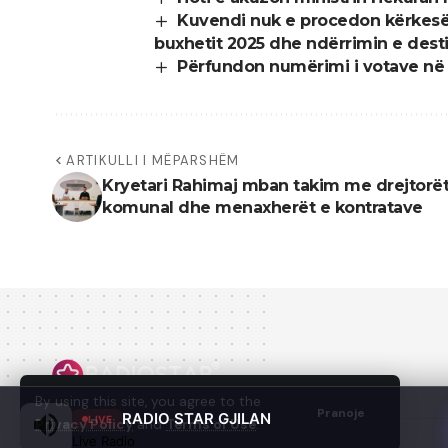
Kuvendi nuk e procedon kërkesën 
buxhetit 2025 dhe ndërrimin e destin
Përfundon numërimi i votave në M
ARTIKULLI I MËPARSHËM
Kryetari Rahimaj mban takim me drejtorë
komunal dhe menaxherët e kontratave
By using this site, you agree to the
Pranoje
RADIO STAR GJILAN
LIVE
Privacy Policy
and
Terms of Use
.
Live Radio
© 2022 - Domainterm.com - All Rights Reserved.