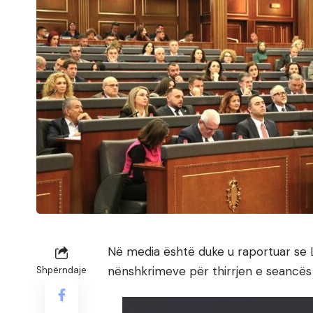
Në media është duke u raportuar se L
nënshkrimeve për thirrjen e seancës 
Shpërndaje