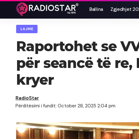
Ballina
Zgjedhjet 2
LAJME
Raportohet se VV
për seancë të re, 
kryer
RadioStar
Përditësimi i fundit: October 28, 2025 2:04 pm