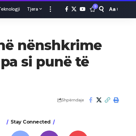
9
Aa
Teknologji
Tjera
Font
Resizer
dhë nënshkrime
 pa si punë të
Shpërndaje
Stay Connected