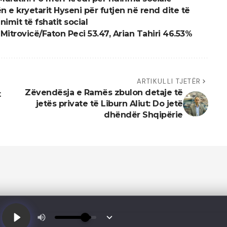
e kryetarit Hyseni për futjen në rend dite të
imit të fshatit social
itrovicë/Faton Peci 53.47, Arian Tahiri 46.53%
ARTIKULLI TJETËR
Zëvendësja e Ramës zbulon detaje të
t
jetës private të Liburn Aliut: Do jetë
dhëndër Shqipërie