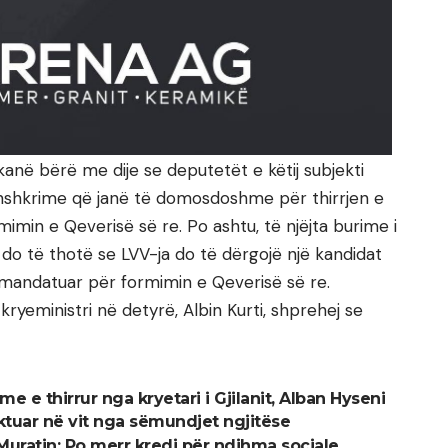
kanë bërë me dije se deputetët e këtij subjekti
nënshkrime që janë të domosdoshme për thirrjen e
min e Qeverisë së re. Po ashtu, të njëjta burime i
k do të thotë se LVV-ja do të dërgojë një kandidat
 mandatuar për formimin e Qeverisë së re.
yeministri në detyrë, Albin Kurti, shprehej se
 e thirrur nga kryetari i Gjilanit, Alban Hyseni
ektuar në vit nga sëmundjet ngjitëse
Muratin: Po merr kredi për ndihma sociale