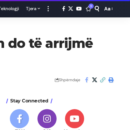
9
Aa
Teknologji
Tjera
Font
Resizer
 do të arrijmë
Shpërndaje
Stay Connected