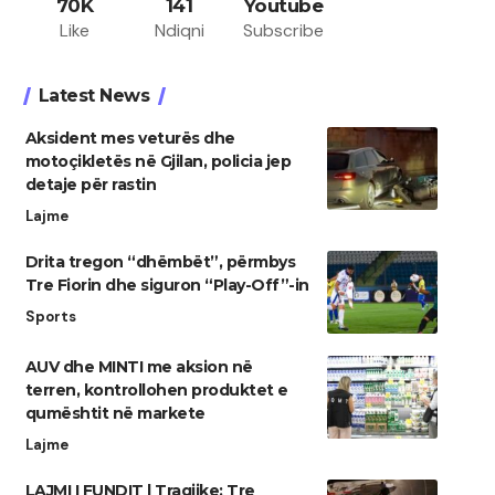
70K
141
Youtube
Like
Ndiqni
Subscribe
Latest News
Aksident mes veturës dhe
motoçikletës në Gjilan, policia jep
detaje për rastin
Lajme
Drita tregon “dhëmbët”, përmbys
Tre Fiorin dhe siguron “Play-Off”-in
Sports
AUV dhe MINTI me aksion në
terren, kontrollohen produktet e
qumështit në markete
Lajme
LAJMI I FUNDIT | Tragjike: Tre