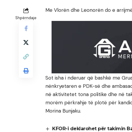
Me Vlorën dhe Leonorën do e arrijmë
Shpërndaje
Sot isha i nderuar që bashkë me Grua
nënkryetaren e PDK-së dhe ambasad
në aktivitetet tona politike dhe në t
morëm përkrahje të plotë për kandida
Morina Bunjaku.
KFOR-i deklarohet për takimin B