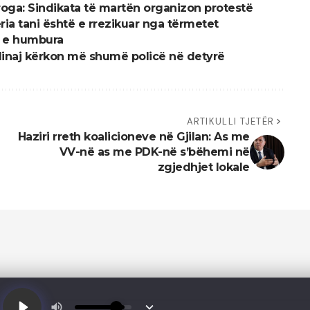
roga: Sindikata të martën organizon protestë
ria tani është e rrezikuar nga tërmetet
t e humbura
adinaj kërkon më shumë policë në detyrë
ARTIKULLI TJETËR
Haziri rreth koalicioneve në Gjilan: As me
VV-në as me PDK-në s’bëhemi në
zgjedhjet lokale