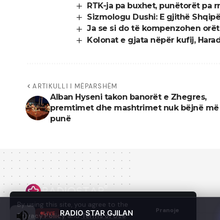
RTK-ja pa buxhet, punëtorët pa r
Sizmologu Dushi: E gjithë Shqipë
Ja se si do të kompenzohen orë
Kolonat e gjata nëpër kufij, Har
ARTIKULLI I MËPARSHËM
Alban Hyseni takon banorët e Zhegres,
premtimet dhe mashtrimet nuk bëjnë më
punë
By using this site, you agree to the
Pranoje
RADIO STAR GJILAN
LIVE
Privacy Policy
and
Terms of Use
.