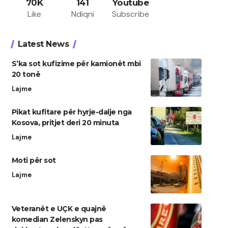
70K
141
Youtube
Like
Ndiqni
Subscribe
Latest News
S’ka sot kufizime për kamionët mbi
20 tonë
Lajme
Pikat kufitare për hyrje-dalje nga
Kosova, pritjet deri 20 minuta
Lajme
Moti për sot
Lajme
Veteranët e UÇK e quajnë
komedian Zelenskyn pas