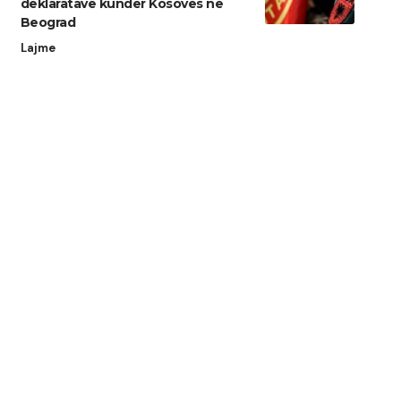
deklaratave kundër Kosovës në
Beograd
Lajme