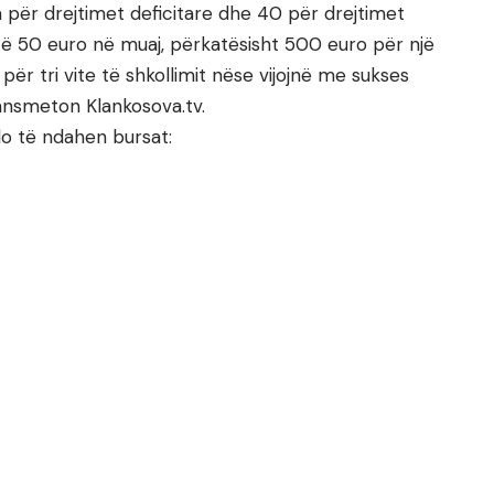
 për drejtimet deficitare dhe 40 për drejtimet
htë 50 euro në muaj, përkatësisht 500 euro për një
 për tri vite të shkollimit nëse vijojnë me sukses
ansmeton Klankosova.tv.
do të ndahen bursat: