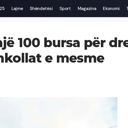
025
Lajme
Shëndetësi
Sport
Magazina
Ekonomi
ë 100 bursa për dre
hkollat e mesme