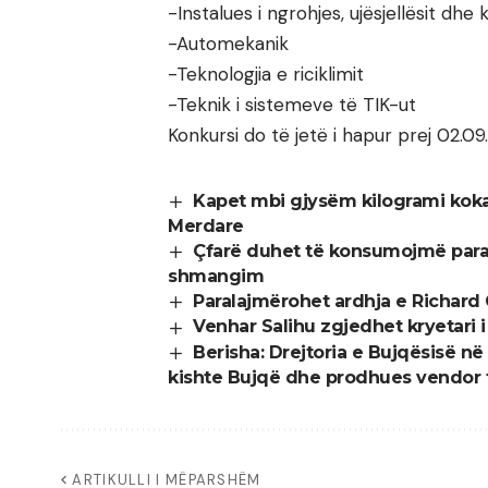
-Instalues i ngrohjes, ujësjellësit dhe 
-Automekanik
-Teknologjia e riciklimit
-Teknik i sistemeve të TIK-ut
Konkursi do të jetë i hapur prej 02.09
Kapet mbi gjysëm kilogrami koka
Merdare
Çfarë duhet të konsumojmë para
shmangim
Paralajmërohet ardhja e Richard
Venhar Salihu zgjedhet kryetari 
Berisha: Drejtoria e Bujqësisë në
kishte Bujqë dhe prodhues vendor të 
ARTIKULLI I MËPARSHËM