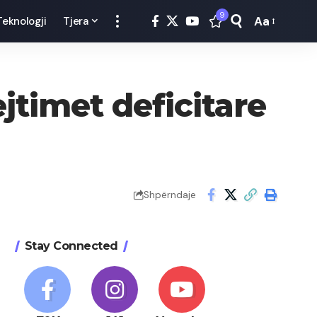
9
Aa
Teknologji
Tjera
Font
Resizer
jtimet deficitare
Shpërndaje
Stay Connected