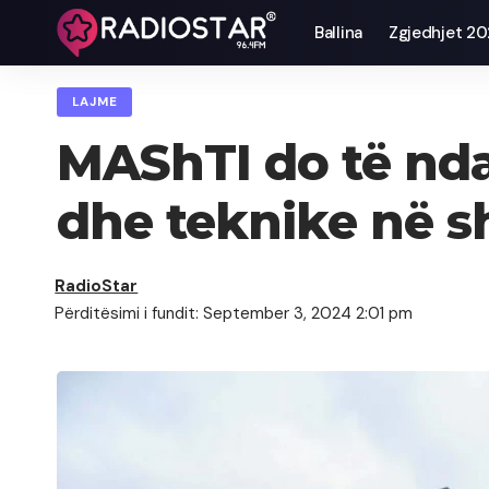
Ballina
Zgjedhjet 2
LAJME
MAShTI do të ndaj
dhe teknike në s
RadioStar
Përditësimi i fundit: September 3, 2024 2:01 pm