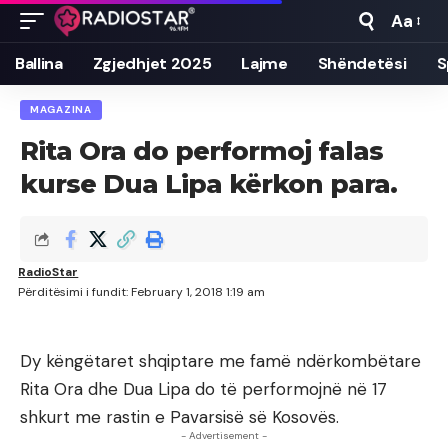
Aa
Font
Resizer
Ballina
Zgjedhjet 2025
Lajme
Shëndetësi
S
MAGAZINA
Rita Ora do performoj falas
kurse Dua Lipa kërkon para.
RadioStar
Përditësimi i fundit: February 1, 2018 1:19 am
Dy këngëtaret shqiptare me famë ndërkombëtare
Rita Ora dhe Dua Lipa do të performojnë në 17
shkurt me rastin e Pavarsisë së Kosovës.
- Advertisement -