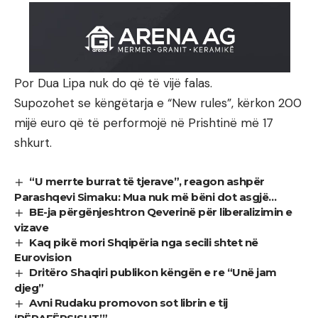
Por Dua Lipa nuk do që të vijë falas.
Supozohet se këngëtarja e “New rules”, kërkon 200
mijë euro që të performojë në Prishtinë më 17
shkurt.
“U merrte burrat të tjerave”, reagon ashpër
Parashqevi Simaku: Mua nuk më bëni dot asgjë…
BE-ja përgënjeshtron Qeverinë për liberalizimin e
vizave
Kaq pikë mori Shqipëria nga secili shtet në
Eurovision
Dritëro Shaqiri publikon këngën e re “Unë jam
djeg”
Avni Rudaku promovon sot librin e tij