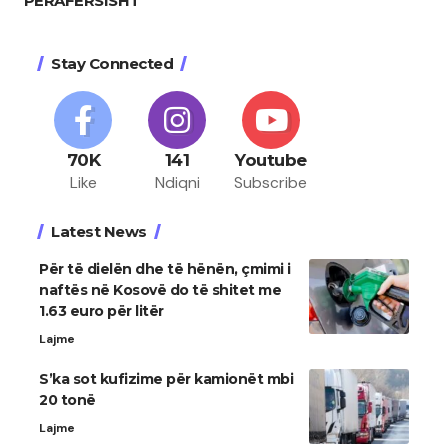
‘PËRAFËRSISHT’”
Stay Connected
70K
141
Youtube
Like
Ndiqni
Subscribe
Latest News
Për të dielën dhe të hënën, çmimi i
naftës në Kosovë do të shitet me
1.63 euro për litër
Lajme
S’ka sot kufizime për kamionët mbi
20 tonë
Lajme