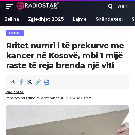
Aa
Font
Resizer
Ballina
Zgjedhjet 2025
Lajme
Shëndetësi
S
LAJME
Rritet numri i të prekurve me
kancer në Kosovë, mbi 1 mijë
raste të reja brenda një viti
RadioStar
Përditësimi i fundit: September 30, 2024 4:00 pm