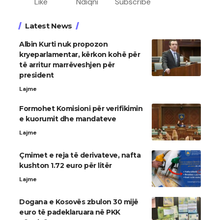
Like
Ndiqni
Subscribe
Latest News
Albin Kurti nuk propozon
kryeparlamentar, kërkon kohë për
të arritur marrëveshjen për
president
Lajme
Formohet Komisioni për verifikimin
e kuorumit dhe mandateve
Lajme
Çmimet e reja të derivateve, nafta
kushton 1.72 euro për litër
Lajme
Dogana e Kosovës zbulon 30 mijë
euro të padeklaruara në PKK