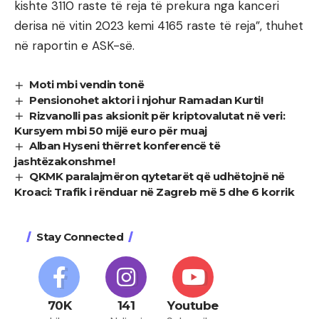
kishte 3110 raste të reja të prekura nga kanceri
derisa në vitin 2023 kemi 4165 raste të reja”, thuhet
në raportin e ASK-së.
Moti mbi vendin tonë
Pensionohet aktori i njohur Ramadan Kurti!
Rizvanolli pas aksionit për kriptovalutat në veri:
Kursyem mbi 50 mijë euro për muaj
Alban Hyseni thërret konferencë të
jashtëzakonshme!
QKMK paralajmëron qytetarët që udhëtojnë në
Kroaci: Trafik i rënduar në Zagreb më 5 dhe 6 korrik
Stay Connected
70K
141
Youtube