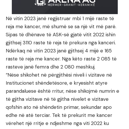
Në vitin 2023 janë regjistruar mbi 1 mijë raste të
reja me kancer, më shumë se sa një vit më parë.
Sipas të dhënave të ASK-së gjatë vitit 2022 ishin
gjithsej 3110 raste të reja të prekura nga kanceri.
Ndërkaq në vitin 2023 janë gjithsej 4 mijë e 165
raste të reja me kancer. Nga këto raste 2 085 të
rasteve janë femra dhe 2 080 meshkuj.
“Nëse shikohet në përgjithësi niveli i vizitave në
Institucionet shëndetësore, e kryesisht atyre
parandaluese është rritur, nëse shikojmë numrin e
të gjitha vizitave në të gjitha nivelet e vizitave
qofshin ato në shëndetin primar, sekundar apo
edhe në atë terciar. Tek të prekurit me kancer
vërehet një rritje e ndjeshme nga viti 2022 ku