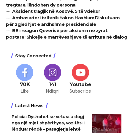
tregtare, lëndohen dy persona
Aksident tragjik në Kosovë, 5 të vdekur
Ambasadori britanik takon Haxhiun: Diskutuam
për zgjedhjet e ardhshme presidenciale
BE i reagon Qeverisë për aksionin në zyrat
postare: Shkelje e marrëveshjeve të arritura në dialog
Stay Connected
70K
141
Youtube
Like
Ndiqni
Subscribe
Latest News
Policia: Dyshohet se vetura u dogj
nga një mjet shpërthyes, vozitësi i
lënduar rëndë – pasagjerja lehtë