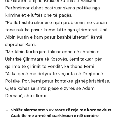
deklaratën e tij në Bruksel ku tha se Ballkani
Perëndimor duhet pastruar skena politike nga
kriminelët e luftës dhe të paqës.
“Po flet ashtu sikur ai e njeh problemin, në vendin
tonë nuk ka pasur krime lufte nga çlirimtaret. Unë
Albin Kurtin e kam pasur bashkëluftëtar”, është
shprehur Remi.
“Me Albin Kurtin jam takuar edhe në shtabin e
Ushtrisë Çlirimtare të Kosovës. Jemi takuar për
qëllime të çlirimit të vendit”, ka thënë Remi.
“Ai ka qenë me detyra të veçanta në Drejtorinë
Politike. Por, kemi pasur kontakte gjithëpërfshirëse.
Gjatë kohës sa ishte pjesë e zyrës së Adem
Demaci”, shtoi Remi.
Shifër alarmante: 767 raste të reja me koronavirus
Grabitje me armë në parkingun e një qendre