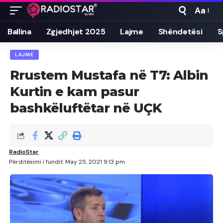
Aa
Font
Resizer
Ballina
Zgjedhjet 2025
Lajme
Shëndetësi
S
LAJME
Rrustem Mustafa në T7: Albin
Kurtin e kam pasur
bashkëluftëtar në UÇK
RadioStar
Përditësimi i fundit: May 25, 2021 9:13 pm